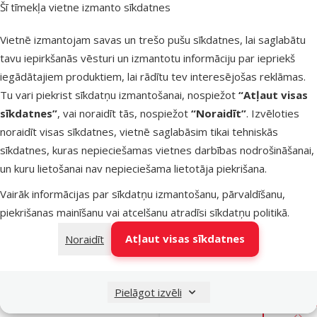
Šī tīmekļa vietne izmanto sīkdatnes
Noliktavā
Vietnē izmantojam savas un trešo pušu sīkdatnes, lai saglabātu
Pie
tavu iepirkšanās vēsturi un izmantotu informāciju par iepriekš
iegādātajiem produktiem, lai rādītu tev interesējošas reklāmas.
Atsauksmes
Tu vari piekrist sīkdatņu izmantošanai, nospiežot
“Atļaut visas
Gardums
sīkdatnes”
, vai noraidīt tās, nospiežot
“Noraidīt”
. Izvēloties
suņiem –
noraidīt visas sīkdatnes, vietnē saglabāsim tikai tehniskās
Ontario Prot
sīkdatnes, kuras nepieciešamas vietnes darbības nodrošināšanai,
Chew Snack
un kuru lietošanai nav nepieciešama lietotāja piekrišana.
Bagel with
Vairāk informācijas par sīkdatņu izmantošanu, pārvaldīšanu,
Chicken, 8,9
piekrišanas mainīšanu vai atcelšanu atradīsi
sīkdatņu politikā
.
1 gab.
Cena
1,99 €
Atļaut visas sīkdatnes
Noraidīt
iesaka
Pielāgot izvēli