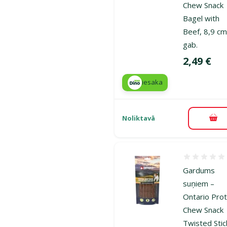
Chew Snack
Bagel with
Beef, 8,9 cm
gab.
Cena
2,49 €
iesaka
Noliktavā
Pie
Atsauksmes
Gardums
suņiem –
Ontario Prot
Chew Snack
Twisted Stic