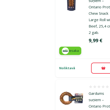
suņiem –
Ontario Prot
Chew Snack
Large Roll w
Beef, 25,4 c
2 gab.
Cena
9,99 €
iesaka
Noliktavā
Pie
Atsauksmes
Gardums
suņiem –
Ontario Prot