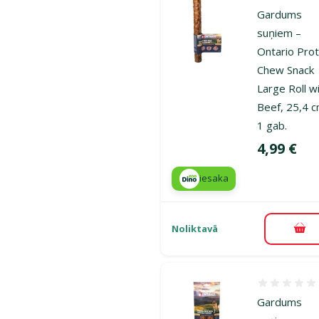
Gardums
suņiem –
Ontario Prot
Chew Snack
Large Roll w
Beef, 25,4 c
1 gab.
Cena
4,99 €
iesaka
Noliktavā
Pie
Atsauksmes
Gardums