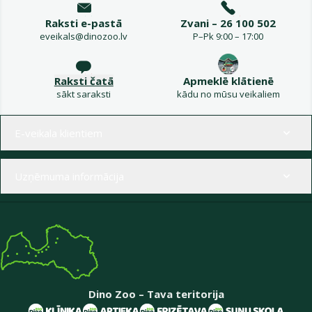
Raksti e-pastā
Zvani – 26 100 502
eveikals@dinozoo.lv
P–Pk 9:00 – 17:00
Raksti čatā
Apmeklē klātienē
sākt saraksti
kādu no mūsu veikaliem
Izvēlne kājenē
E-veikala klientiem
Uzņēmuma informācija
Dino Zoo – Tava teritorija