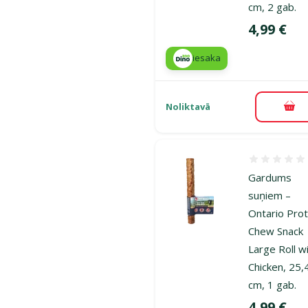
cm, 2 gab.
Cena
4,99 €
iesaka
Noliktavā
Pie
Atsauksmes
Gardums
suņiem –
Ontario Prot
Chew Snack
Large Roll w
Chicken, 25,
cm, 1 gab.
Cena
4,99 €