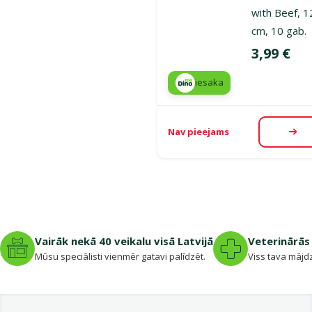
with Beef, 1
cm, 10 gab.
Cena
3,99 €
iesaka
Nav pieejams
Aps
Vairāk nekā 40 veikalu visā Latvijā
Veterinārās 
Mūsu speciālisti vienmēr gatavi palīdzēt.
Viss tava mājdz