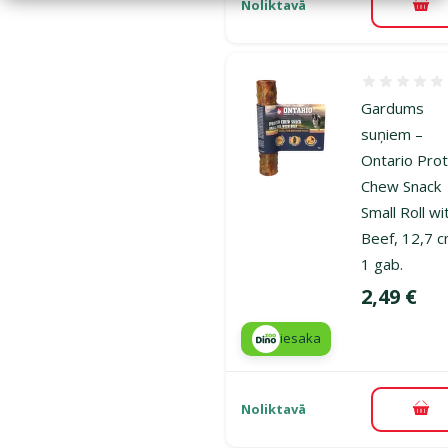
Noliktavā
Pie
Atsauksmes
Gardums
suņiem –
Ontario Prot
Chew Snack
Small Roll wi
Beef, 12,7 c
1 gab.
Cena
2,49 €
iesaka
Noliktavā
Pie