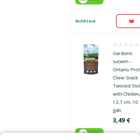
Noliktavā
Pie
Atsauksmes
Gardums
suņiem –
Ontario Prot
Chew Snack
Twisted Stic
with Chicken
12,7 cm, 10
gab.
Cena
3,49 €
iesaka