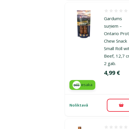
Atsauksmes
Gardums
suņiem –
Ontario Prot
Chew Snack
Small Roll wi
Beef, 12,7 c
2 gab.
Cena
4,99 €
iesaka
Noliktavā
Pie
Atsauksmes