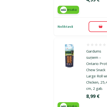
iesaka
Noliktavā
Pie
Atsauksmes
Gardums
suņiem –
Ontario Prot
Chew Snack
Large Roll w
Chicken, 25,
cm, 2 gab.
Cena
8,99 €
iesaka