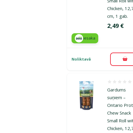
Small Roll wi
Chicken, 12,
cm, 1 gab.
Cena
2,49 €
iesaka
Noliktavā
Pie
Atsauksmes
Gardums
suņiem –
Ontario Prot
Chew Snack
Small Roll wi
Chicken, 12,