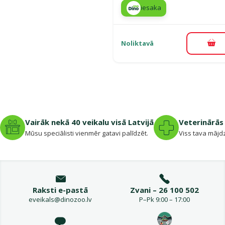
iesaka
Noliktavā
Pie
Vairāk nekā 40 veikalu visā Latvijā
Veterinārās 
Mūsu speciālisti vienmēr gatavi palīdzēt.
Viss tava mājdz
Raksti e-pastā
Zvani – 26 100 502
eveikals@dinozoo.lv
P–Pk 9:00 – 17:00