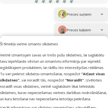
Dodieties uz lapu 1
Dodieties uz lapu 2
Dodieties uz lapu 3
Dodieties uz lapu 4
Dodieties uz lapu 5
Dodieties uz lapu 6
Parametriskais filtrs
Atlasītie filtri
Zīmola produkti Ontario
Apakškategorija
Preces suņiem
Preces kaķiem
Šī tīmekļa vietne izmanto sīkdatnes
Preces grauzējiem
Sastāvs un garšas
Vietnē izmantojam savas un trešo pušu sīkdatnes, lai saglabātu
Ķirbis
Filtrs
tavu iepirkšanās vēsturi un izmantotu informāciju par iepriekš
1
iegādātajiem produktiem, lai rādītu tev interesējošas reklāmas.
Tu vari piekrist sīkdatņu izmantošanai, nospiežot
“Atļaut visas
Kārtot pēc
Atsauksmes 1
sīkdatnes”
, vai noraidīt tās, nospiežot
“Noraidīt”
. Izvēloties
Konservi su
noraidīt visas sīkdatnes, vietnē saglabāsim tikai tehniskās
Ontario Mon
sīkdatnes, kuras nepieciešamas vietnes darbības nodrošināšanai,
Adult Duck P
un kuru lietošanai nav nepieciešama lietotāja piekrišana.
Pumpkin, 20
Vairāk informācijas par sīkdatņu izmantošanu, pārvaldīšanu,