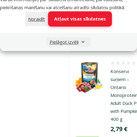
Cena
1,99 €
piekrišanas mainīšanu vai atcelšanu atradīsi
sīkdatņu politikā
.
iesaka
Atļaut visas sīkdatnes
Noraidīt
Noliktavā
Pielāgot izvēli
Atsauksmes
Konservi
suņiem –
Ontario
Monoprotei
Adult Duck 
with Pumpki
400 g
Cena
2,79 €