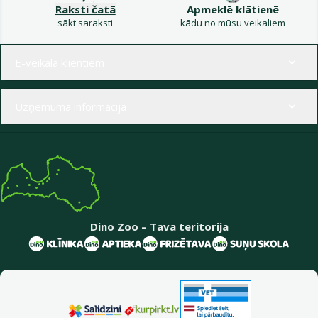
Raksti čatā
Apmeklē klātienē
sākt saraksti
kādu no mūsu veikaliem
Izvēlne kājenē
E-veikala klientiem
Uzņēmuma informācija
Dino Zoo – Tava teritorija