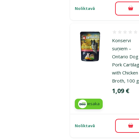
Noliktavā
Pie
Atsauksmes
Konservi
suņiem –
Ontario Dog
Pork Cartila
with Chicken 
Broth, 100 
Cena
1,09 €
iesaka
Noliktavā
Pie