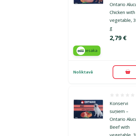
Ontario Aluc
Chicken with
vegetable, 
g
Cena
2,79 €
iesaka
Noliktavā
Pie
Atsauksmes
Konservi
suņiem –
Ontario Aluc
Beef with
vegetable, 