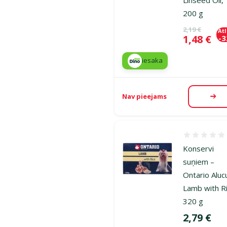
200 g
Oriģinālā ce
2,19 €
At
Cena
1,48 €
-
iesaka
Nav pieejams
Aps
Atsauksmes
Konservi
suņiem –
Ontario Aluc
Lamb with Ri
320 g
Cena
2,79 €