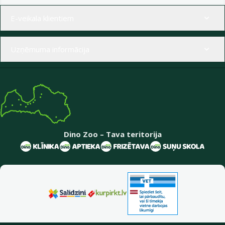
Izvēlne kājenē
E-veikala klientiem
Uzņēmuma informācija
Dino Zoo – Tava teritorija