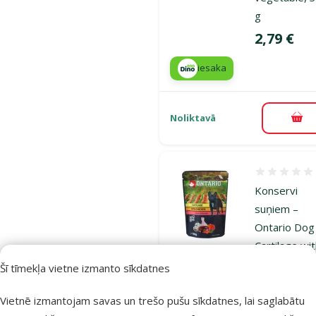
g
Cena
2,79 €
iesaka
Noliktavā
Pie
Atsauksmes
Konservi
suņiem –
Ontario Dog
Cartilage wi
Chicken in
Šī tīmekļa vietne izmanto sīkdatnes
Broth, 100 
Vietnē izmantojam savas un trešo pušu sīkdatnes, lai saglabātu
Cena
1,09 €