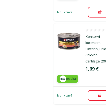
Noliktavā
Pie
Atsauksmes
Konservi
kucēniem –
Ontario Juni
Chicken
Cartilage 20
Cena
1,69 €
iesaka
Noliktavā
Pie