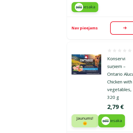
iesaka
Nav pieejams
Aps
Atsauksmes
Konservi
suņiem –
Ontario Aluc
Chicken with
vegetables,
320 g
Cena
2,79 €
Jaunums!
iesaka
🌞