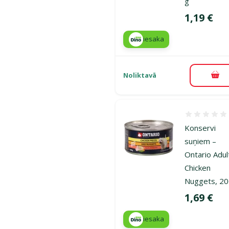
g
Cena
1,19 €
iesaka
Noliktavā
Pie
Atsauksmes
Konservi
suņiem –
Ontario Adul
Chicken
Nuggets, 20
Cena
1,69 €
iesaka