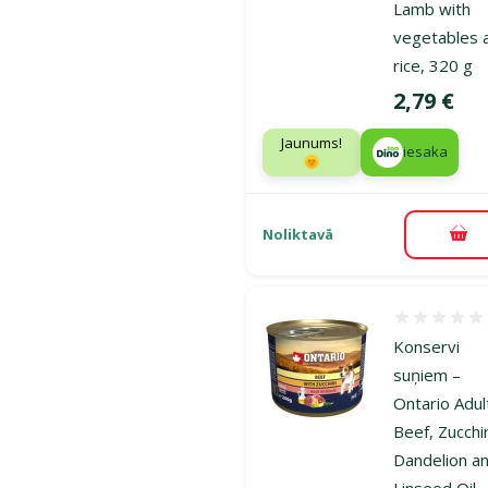
Lamb with
vegetables 
rice, 320 g
Cena
2,79 €
Jaunums!
iesaka
🌞
Noliktavā
Pie
Atsauksmes
Konservi
suņiem –
Ontario Adul
Beef, Zucchin
Dandelion a
Linseed Oil,