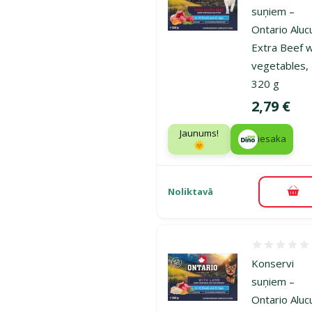
suņiem –
Ontario Aluc
Extra Beef w
vegetables,
320 g
Cena
2,79 €
Jaunums!
iesaka
🌞
Noliktavā
Pie
Atsauksmes
Konservi
suņiem –
Ontario Aluc