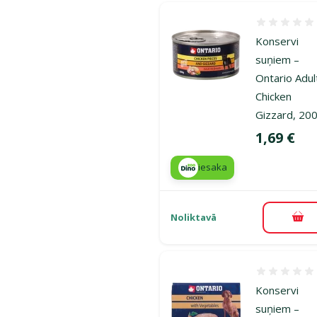
Atsauksmes
Konservi
suņiem –
Ontario Adul
Chicken
Gizzard, 20
Cena
1,69 €
iesaka
Noliktavā
Pie
Atsauksmes
Konservi
suņiem –