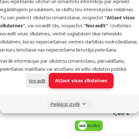
tavu iepirkšanās vēsturi un izmantotu informāciju par iepriekš
iesaka
iegādātajiem produktiem, lai rādītu tev interesējošas reklāmas.
Tu vari piekrist sīkdatņu izmantošanai, nospiežot
“Atļaut visas
sīkdatnes”
, vai noraidīt tās, nospiežot
“Noraidīt”
. Izvēloties
Noliktavā
Pie
noraidīt visas sīkdatnes, vietnē saglabāsim tikai tehniskās
sīkdatnes, kuras nepieciešamas vietnes darbības nodrošināšanai,
un kuru lietošanai nav nepieciešama lietotāja piekrišana.
Atsauksmes
Vairāk informācijas par sīkdatņu izmantošanu, pārvaldīšanu,
Konservi
piekrišanas mainīšanu vai atcelšanu atradīsi
sīkdatņu politikā
.
suņiem –
Ontario Dog
Atļaut visas sīkdatnes
Noraidīt
Liver with
Chicken in
Broth, 100 
Pielāgot izvēli
Cena
1,09 €
iesaka