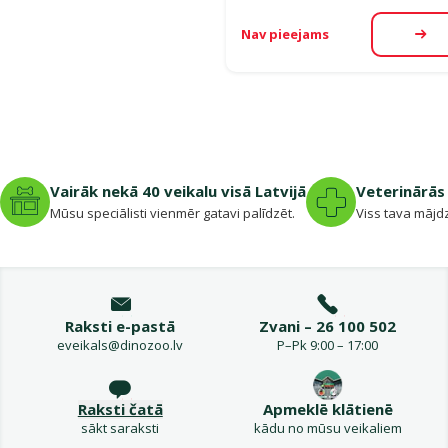
Nav pieejams
Aps
Vairāk nekā 40 veikalu visā Latvijā
Veterinārās 
Mūsu speciālisti vienmēr gatavi palīdzēt.
Viss tava mājdz
Raksti e-pastā
Zvani – 26 100 502
eveikals@dinozoo.lv
P–Pk 9:00 – 17:00
Raksti čatā
Apmeklē klātienē
sākt saraksti
kādu no mūsu veikaliem