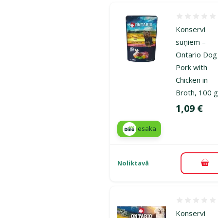
Atsauksmes
Konservi
suņiem –
Ontario Dog
Pork with
Chicken in
Broth, 100 
Cena
1,09 €
iesaka
Noliktavā
Pie
Atsauksmes
Konservi