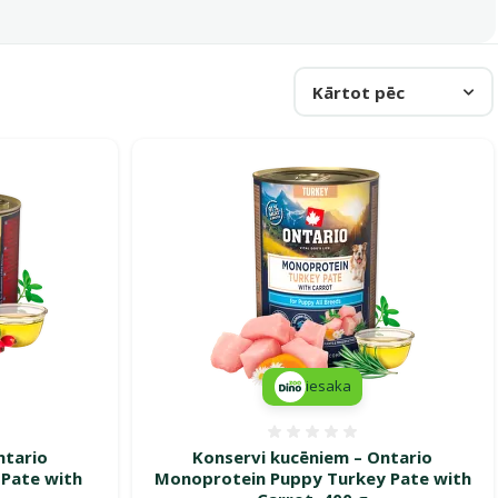
Kārtot pēc
iesaka
smes 0%
Atsauksmes 0%
ntario
Konservi kucēniem – Ontario
 Pate with
Monoprotein Puppy Turkey Pate with