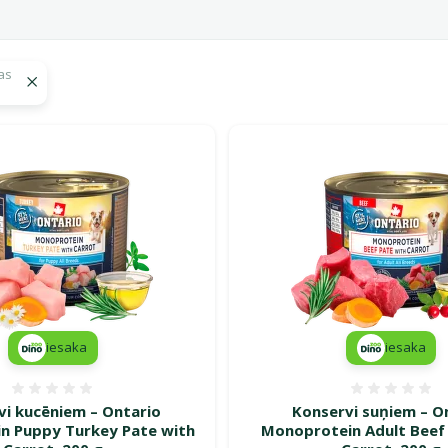
as
 Ontario
iesaka
iesaka
Atsauksmes 0%
Atsauk
vi kucēniem – Ontario
Konservi suņiem – O
n Puppy Turkey Pate with
Monoprotein Adult Beef