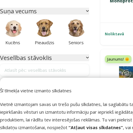
Monoprote
Suņa vecums
Noliktavā
Kucēns
Pieaudzis
Seniors
Veselības stāvoklis
Jaunums! 🌞
Atlasīt pēc: veselības stāvoklis
Alerģijas
3
Šī tīmekļa vietne izmanto sīkdatnes
Apmatojuma izkrišana
0
Vietnē izmantojam savas un trešo pušu sīkdatnes, lai saglabātu t
Apmatojuma kamoli kuņģī
0
iepirkšanās vēsturi un izmantotu informāciju par iepriekš iegādāt
Bez veselības traucējumiem
4
produktiem, lai rādītu tev interesējošas reklāmas. Tu vari piekrist
Gremošanas sistēmas atbalstam
4
sīkdatņu izmantošanai, nospiežot
“Atļaut visas sīkdatnes”
, vai