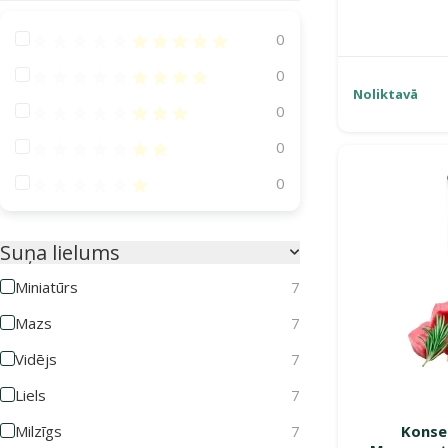
Atsauksmes 100%
0
Atsauksmes 80%
0
Noliktavā
Atsauksmes 60%
0
Atsauksmes 40%
0
Atsauksmes 20%
0
Suņa lielums
Miniatūrs
7
Mazs
7
Vidējs
7
Liels
7
Milzīgs
7
Konse