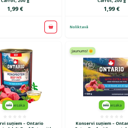
Carrot, 200 g
Carrot, 200 g
Cena
Cena
1,99 €
1,99 €
Noliktavā
Pievienot grozam
Jaunums! 🌞
iesaka
iesaka
Atsauksmes 0%
Atsauk
rvi suņiem – Ontario
Konservi suņiem – Ontar