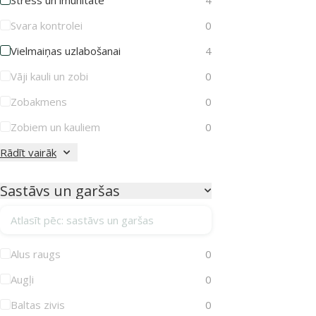
Svara kontrolei
0
Vielmaiņas uzlabošanai
4
Vāji kauli un zobi
0
Zobakmens
0
Zobiem un kauliem
0
Rādīt vairāk
Sastāvs un garšas
Atlasīt pēc: sastāvs un garšas
Alus raugs
0
Augļi
0
Baltas zivis
0