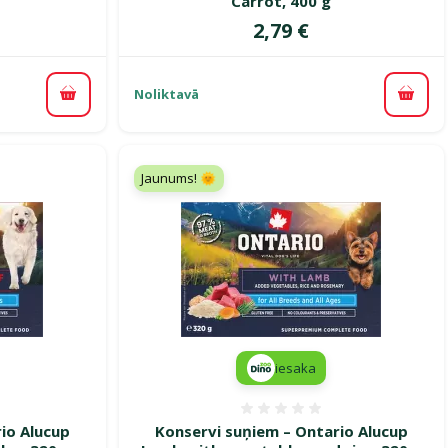
Carrot, 400 g
Cena
2,79 €
Noliktavā
Pievienot grozam
Pievi
Jaunums! 🌞
iesaka
smes 0%
Atsauksmes 0%
io Alucup
Konservi suņiem – Ontario Alucup