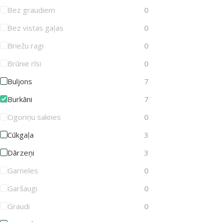
Bez graudiem
0
Bez vistas gaļas
0
Briežu ragi
0
Brūnie rīsi
0
Buljons
7
Burkāni
7
Cigoriņu saknes
0
Cūkgaļa
3
Dārzeņi
3
Garneles
0
Garšaugi
0
Graudi
0