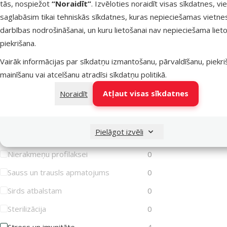
Konservi 
tās, nospiežot
“Noraidīt”
. Izvēloties noraidīt visas sīkdatnes, vi
Iekaisusi āda
0
Chicken 
saglabāsim tikai tehniskās sīkdatnes, kuras nepieciešamas vietne
Imunitātes stiprināšanai
4
darbības nodrošināšanai, un kuru lietošanai nav nepieciešama lieto
piekrišana.
Jutīga gremošana
3
Nav pieejams
Vairāk informācijas par sīkdatņu izmantošanu, pārvaldīšanu, piekr
Jutīga āda
0
mainīšanu vai atcelšanu atradīsi
sīkdatņu politikā
.
Jutīgas locītavas
0
Atļaut visas sīkdatnes
Noraidīt
Liekais svars/Aptaukošanās
0
Muskuļiem
3
Pielāgot izvēli
Mutes higiēna
0
Nierakmeņu profilaksei
0
Sauss un trausls apmatojums
0
Sirds atbalstam
0
Sterilizācija
0
Stress un imunitāte
4