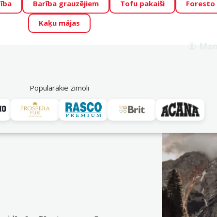
ība
Barība grauzējiem
Tofu pakaiši
Foresto
o Zoo piedāvā lieliskas cenas mīluļu TOP barībām! 🍖
→
Skat
Kaķu mājas
ADA ŪSAIŅI”!
Varbūt tieši Tavs mīlulis būs 2027. gada zvai
Man
Meklēt
als
Akciju piedāvājumi
Veikali
Pakalpojumi
P
39
Populārākie zīmoli
Ontario
vei. Pasūti ērti DinoZoo e-veikalā jau tagad! Bezmaksas piegāde n