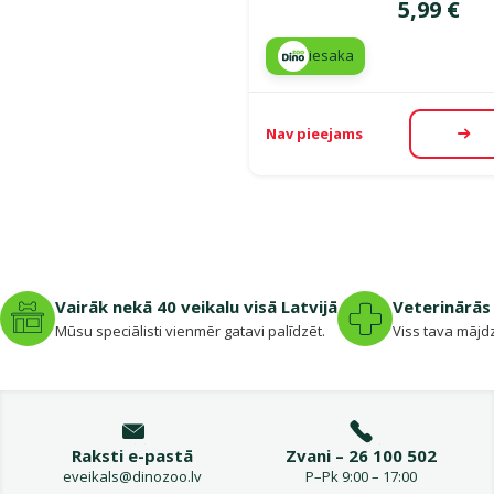
Cena
5,99 €
iesaka
Nav pieejams
Aps
Vairāk nekā 40 veikalu visā Latvijā
Veterinārās 
Mūsu speciālisti vienmēr gatavi palīdzēt.
Viss tava mājdz
Raksti e-pastā
Zvani – 26 100 502
eveikals@dinozoo.lv
P–Pk 9:00 – 17:00