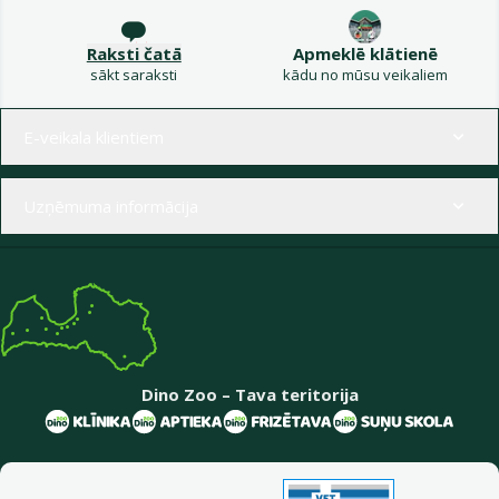
Raksti čatā
Apmeklē klātienē
sākt saraksti
kādu no mūsu veikaliem
Izvēlne kājenē
E-veikala klientiem
Uzņēmuma informācija
Dino Zoo – Tava teritorija