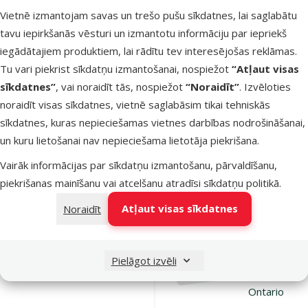
Dodieties uz lapu 1
Dodieties uz lapu 2
Dodieties uz lapu 3
Dodieties uz lapu 4
Dodieties uz lapu 5
Dodieties uz lapu 6
Vietnē izmantojam savas un trešo pušu sīkdatnes, lai saglabātu
Parametriskais filtrs
Atlasītie filtri
Zīmola produkti Ontario
Apakškategorija
tavu iepirkšanās vēsturi un izmantotu informāciju par iepriekš
Preces suņiem
iegādātajiem produktiem, lai rādītu tev interesējošas reklāmas.
Tu vari piekrist sīkdatņu izmantošanai, nospiežot
“Atļaut visas
Preces kaķiem
sīkdatnes”
, vai noraidīt tās, nospiežot
“Noraidīt”
. Izvēloties
noraidīt visas sīkdatnes, vietnē saglabāsim tikai tehniskās
sīkdatnes, kuras nepieciešamas vietnes darbības nodrošināšanai,
Preces grauzējiem
un kuru lietošanai nav nepieciešama lietotāja piekrišana.
Materiāls
Vairāk informācijas par sīkdatņu izmantošanu, pārvaldīšanu,
Plastmasa
Filtrs
1
piekrišanas mainīšanu vai atcelšanu atradīsi
sīkdatņu politikā
.
Atļaut visas sīkdatnes
Noraidīt
Atsauksmes
Kārtot pēc
Barības
uzglabāšana
Pielāgot izvēli
konteiners –
Ontario