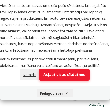
Dodieties uz lapu 1
Dodieties uz lapu 2
Dodieties uz lapu 3
Dodieties uz lapu 4
Dodieties uz lapu 5
Dodieties uz lapu 6
Vietnē izmantojam savas un trešo pušu sīkdatnes, lai saglabātu
Parametriskais filtrs
Atlasītie filtri
Zīmola produkti Ontario
Apakškategorija
tavu iepirkšanās vēsturi un izmantotu informāciju par iepriekš
Preces suņiem
iegādātajiem produktiem, lai rādītu tev interesējošas reklāmas.
Tu vari piekrist sīkdatņu izmantošanai, nospiežot
“Atļaut visas
Preces kaķiem
sīkdatnes”
, vai noraidīt tās, nospiežot
“Noraidīt”
. Izvēloties
noraidīt visas sīkdatnes, vietnē saglabāsim tikai tehniskās
sīkdatnes, kuras nepieciešamas vietnes darbības nodrošināšanai,
Preces grauzējiem
un kuru lietošanai nav nepieciešama lietotāja piekrišana.
Garduma veids
Vairāk informācijas par sīkdatņu izmantošanu, pārvaldīšanu,
Funkcionāls
Filtrs
1
piekrišanas mainīšanu vai atcelšanu atradīsi
sīkdatņu politikā
.
Atļaut visas sīkdatnes
Noraidīt
Atsauksmes
Kārtot pēc
Gardums
kaķiem –
Pielāgot izvēli
Ontario Sal
bits, 75 g