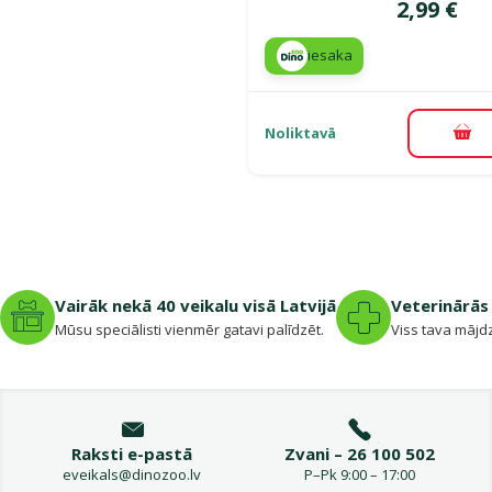
Cena
2,99 €
iesaka
Noliktavā
Pie
Vairāk nekā 40 veikalu visā Latvijā
Veterinārās 
Mūsu speciālisti vienmēr gatavi palīdzēt.
Viss tava mājdz
Raksti e-pastā
Zvani – 26 100 502
eveikals@dinozoo.lv
P–Pk 9:00 – 17:00