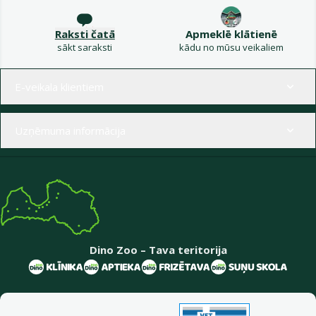
Raksti čatā
Apmeklē klātienē
sākt saraksti
kādu no mūsu veikaliem
Izvēlne kājenē
E-veikala klientiem
Uzņēmuma informācija
Dino Zoo – Tava teritorija