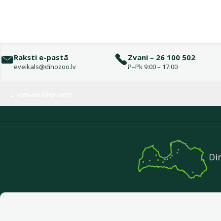
Raksti e-pastā
Zvani – 26 100 502
eveikals@dinozoo.lv
P–Pk 9:00 – 17:00
Izvēlne kājenē
E-veikala klientiem
Di