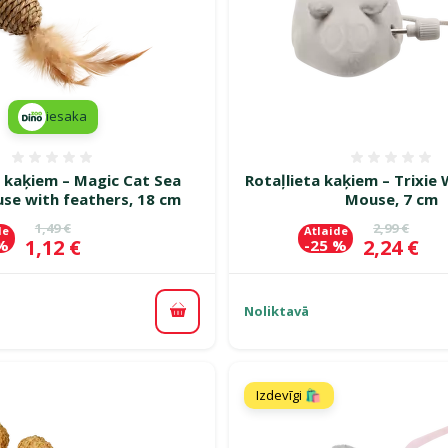
iesaka
Atsauksmes 0%
Atsauk
a kaķiem – Magic Cat Sea
Rotaļlieta kaķiem – Trixie 
se with feathers, 18 cm
Mouse, 7 cm
Oriģinālā cena
Oriģinālā c
1,49 €
2,99 €
de
Atlaide
Cena
Cena
1,12 €
2,24 €
 %
-25 %
Noliktavā
Pievienot grozam
Izdevīgi 🛍️