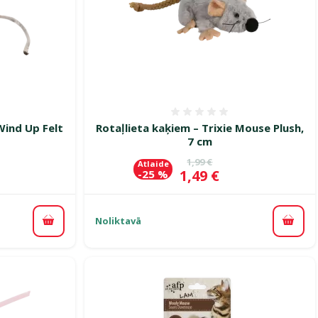
smes 0%
Atsauksmes 0%
Wind Up Felt
Rotaļlieta kaķiem – Trixie Mouse Plush,
7 cm
ena
Oriģinālā cena
1,99 €
Atlaide
Cena
1,49 €
-25 %
Noliktavā
Pievienot grozam
Pievi