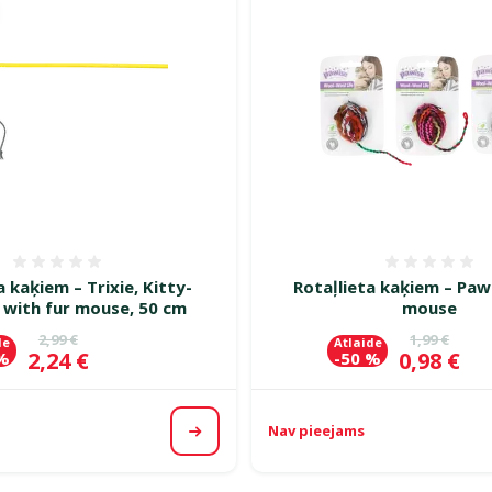
Atsauksmes 0%
Atsauk
a kaķiem – Trixie, Kitty-
Rotaļlieta kaķiem – Paw
 with fur mouse, 50 cm
mouse
Oriģinālā cena
Oriģinālā c
2,99 €
1,99 €
de
Atlaide
Cena
Cena
2,24 €
0,98 €
 %
-50 %
Nav pieejams
Apskatīt