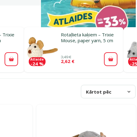
– Trixie
Rotaļlieta kaķiem – Trixie
m
Mouse, paper yarn, 5 cm
3,49 €
Atlaide
Atl
2,62 €
Pievienot grozam
Pievienot 
-24 %
-2
Kārtot pēc