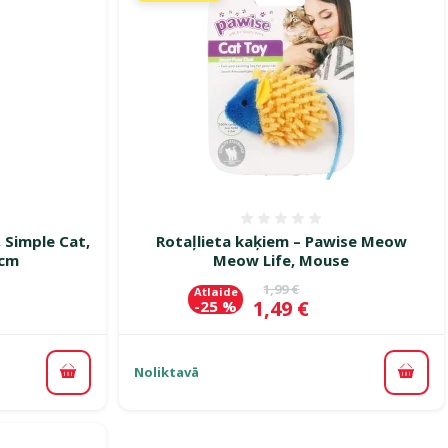
smes 0%
Atsauksmes 0%
 Simple Cat,
Rotaļlieta kaķiem – Pawise Meow
 cm
Meow Life, Mouse
ena
Oriģinālā cena
1,99 €
Atlaide
Cena
1,49 €
-25 %
Noliktavā
Pievienot grozam
Pievi