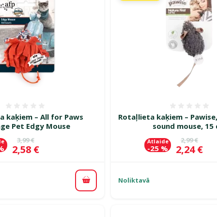
Atsauksmes 0%
Atsauk
ta kaķiem – All for Paws
Rotaļlieta kaķiem – Pawise,
age Pet Edgy Mouse
sound mouse, 15
Oriģinālā cena
Oriģinālā c
3,99 €
2,99 €
de
Atlaide
Cena
Cena
2,58 €
2,24 €
 %
-25 %
Noliktavā
Pievienot grozam