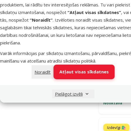
produktiem, lai rādītu tev interesējošas reklāmas. Tu vari piekrist
Āda
1
sīkdatņu izmantošanai, nospiežot
“Atļaut visas sīkdatnes”
, vai
tās, nospiežot
“Noraidīt”
. Izvēloties noraidīt visas sīkdatnes, vi
Krāsa
saglabāsim tikai tehniskās sīkdatnes, kuras nepieciešamas vietne
Brūna/Bēša
Bēša
Daudzkrāsains
Krēmkrāsa
Pelēka
Tumši pelēka
darbības nodrošināšanai, un kuru lietošanai nav nepieciešama lieto
Īpašie piedāvājumi
piekrišana.
Mēneša piedāvājumi
7
Vairāk informācijas par sīkdatņu izmantošanu, pārvaldīšanu, piekr
mainīšanu vai atcelšanu atradīsi
sīkdatņu politikā
.
Mēneša lielā akcija
13
Rotaļliet
Atļaut visas sīkdatnes
Noraidīt
Atlai
-25
Pielāgot izvēli
Noliktavā
Izdevīgi 🛍️