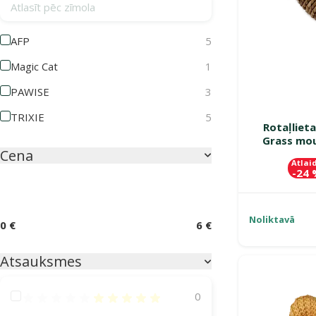
Atlasīt pēc zīmola
AFP
5
Magic Cat
1
PAWISE
3
TRIXIE
5
Rotaļliet
Grass mou
Cena
Atlai
-24
Noliktavā
0 €
6 €
Atsauksmes
Atsauksmes 100%
0