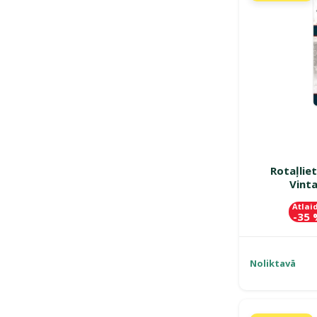
Rotaļlie
Vint
Atlai
-35
Noliktavā