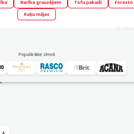
ība
Barība grauzējiem
Tofu pakaiši
Foresto
o Zoo piedāvā lieliskas cenas mīluļu TOP barībām! 🍖
→
Skat
Kaķu mājas
ADA ŪSAIŅI”!
Varbūt tieši Tavs mīlulis būs 2027. gada zvai
Man
Meklēt
als
Akciju piedāvājumi
Veikali
Pakalpojumi
P
39
Populārākie zīmoli
k