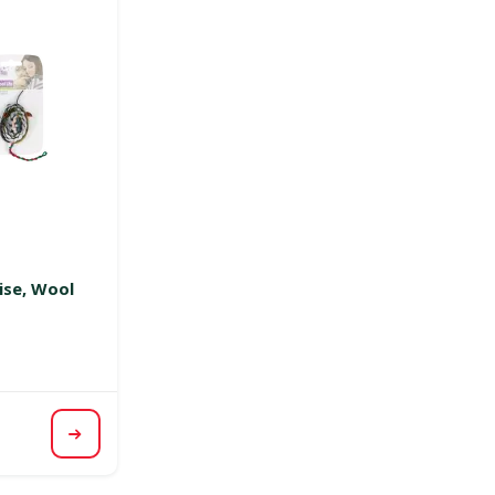
smes 0%
ise, Wool
ena
Apskatīt