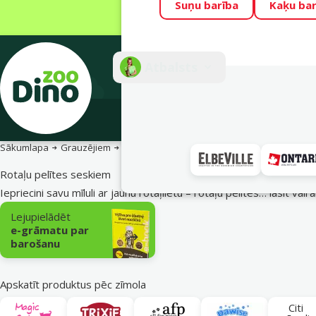
Suņu barība
Kaķu bar
Visu mēnesi Din
Fotokonkurss “G
Atbalsts
E-veik
Sākumlapa
Grauzējiem
Seskiem
Rotaļlietas
Pelītes
Rotaļu pelītes seskiem
Iepriecini savu mīluli ar jaunu rotaļlietu – rotaļu pelītes…
lasīt vairā
Apakškategorija
Lejupielādēt
e-grāmatu par
barošanu
Apskatīt produktus pēc zīmola
Citi