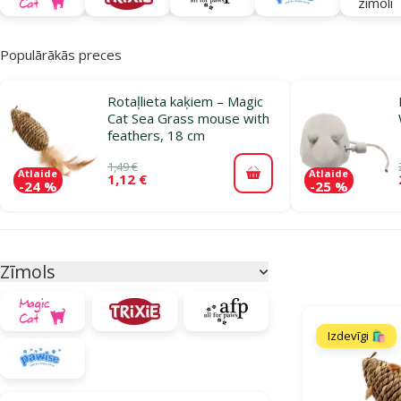
zīmoli
Populārākās preces
Rotaļlieta kaķiem – Magic
Cat Sea Grass mouse with
feathers, 18 cm
1,49 €
Atlaide
Atlaide
1,12 €
Pievienot grozam
-24 %
-25 %
Parametriskais filtrs
Atlasītie filtri
Zīmols
Produkti katego
Izdevīgi 🛍️