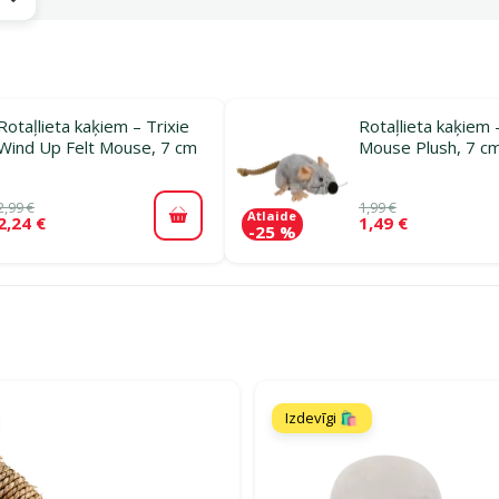
Rotaļlieta kaķiem – Trixie
Rotaļlieta kaķiem 
Wind Up Felt Mouse, 7 cm
Mouse Plush, 7 c
2,99 €
1,99 €
Atlaide
2,24 €
1,49 €
Pievienot grozam
-25 %
rijā Rotaļu pelītes seskiem
Izdevīgi 🛍️