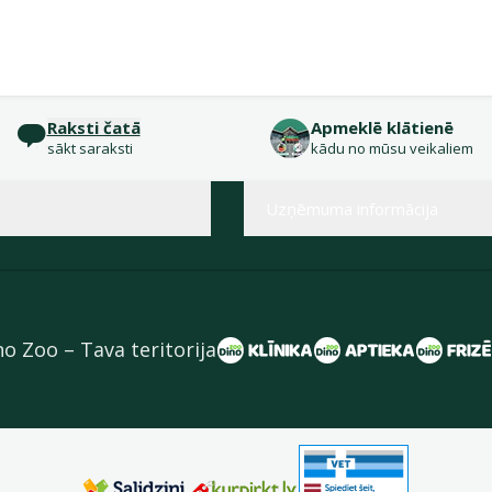
Raksti čatā
Apmeklē klātienē
sākt saraksti
kādu no mūsu veikaliem
Uzņēmuma informācija
no Zoo – Tava teritorija