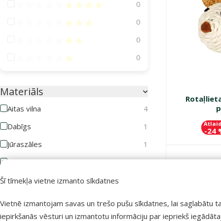
Atsauksmes 80%
0
Atsauksmes 60%
0
Atsauksmes 40%
0
Atsauksmes 20%
0
Materiāls
Rotaļliet
p
Aitas vilna
4
Atlai
Dabīgs
1
-24
Jūraszāles
1
Plastmasa
1
Noliktavā
Plīšs
4
Šī tīmekļa vietne izmanto sīkdatnes
Spalvas
1
Vietnē izmantojam savas un trešo pušu sīkdatnes, lai saglabātu t
Vilna
2
iepirkšanās vēsturi un izmantotu informāciju par iepriekš iegādāt