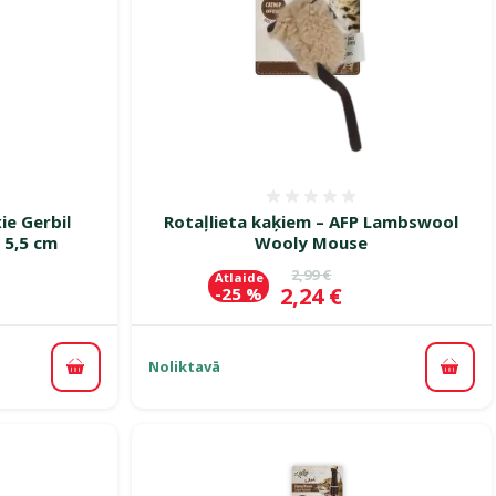
smes 0%
Atsauksmes 0%
ie Gerbil
Rotaļlieta kaķiem – AFP Lambswool
 5,5 cm
Wooly Mouse
ena
Oriģinālā cena
2,99 €
Atlaide
Cena
2,24 €
-25 %
Noliktavā
Pievienot grozam
Pievi