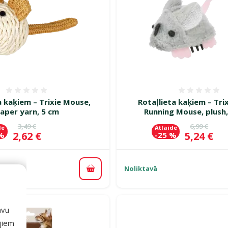
Atsauksmes 0%
Atsauk
a kaķiem – Trixie Mouse,
Rotaļlieta kaķiem – Trix
aper yarn, 5 cm
Running Mouse, plush,
Oriģinālā cena
Oriģinālā c
3,49 €
6,99 €
de
Atlaide
Cena
Cena
2,62 €
5,24 €
 %
-25 %
Noliktavā
Pievienot grozam
avu
ajiem