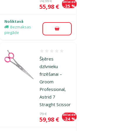
Oriģinālā cena
74,99 €
Atlaide
Cena
55,98 €
-25 %
Noliktavā
Bezmaksas
Pievienot grozam
piegāde
Atsauksmes 0%
Šķēres
dzīvnieku
frizēšanai –
Groom
Professional,
Astrid 7
Straight Scissor
Oriģinālā cena
79 €
Atlaide
Cena
59,98 €
-24 %