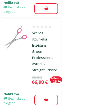
Noliktavā
Bezmaksas
Pievienot grozam
piegāde
Atsauksmes 0%
Šķēres
dzīvnieku
frizēšanai –
Groom
Professional,
Astrid 8
Straight Scissor
Oriģinālā cena
89,99 €
Atlaide
Cena
66,98 €
-25 %
Noliktavā
Bezmaksas
Pievienot grozam
piegāde