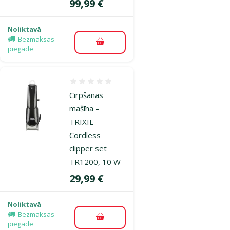
Cena
99,99 €
Noliktavā
Bezmaksas
Pievienot grozam
piegāde
Atsauksmes 0%
Cirpšanas
mašīna –
TRIXIE
Cordless
clipper set
TR1200, 10 W
Cena
29,99 €
Noliktavā
Bezmaksas
Pievienot grozam
piegāde