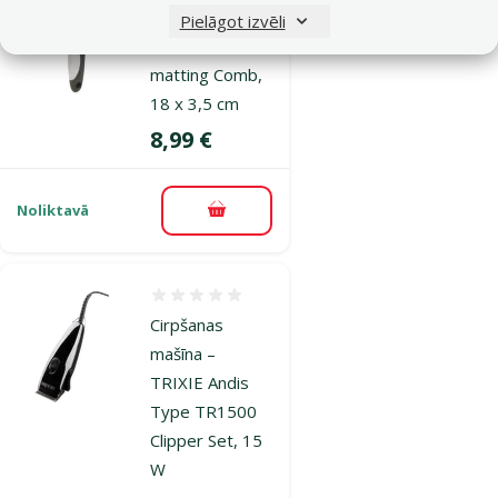
Pinku griezējs –
Pielāgot izvēli
TRIXIE Fur De-
matting Comb,
18 x 3,5 cm
Cena
8,99 €
Noliktavā
Pievienot grozam
Atsauksmes 0%
Cirpšanas
mašīna –
TRIXIE Andis
Type TR1500
Clipper Set, 15
W