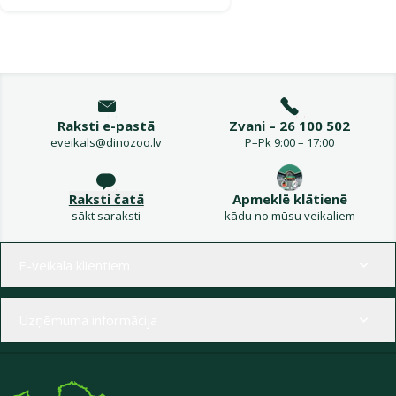
Raksti e-pastā
Zvani – 26 100 502
eveikals@dinozoo.lv
P–Pk 9:00 – 17:00
Raksti čatā
Apmeklē klātienē
sākt saraksti
kādu no mūsu veikaliem
Izvēlne kājenē
E-veikala klientiem
Uzņēmuma informācija