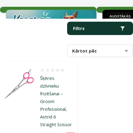
Aktuālie notikumi
Parametriskais filtrs
Atlasītie filtri
Produkti kategorijā Šķēres un trimmeri kaķiem
Filtrs
Kārtot pēc
Atsauksmes 0%
Šķēres
dzīvnieku
frizēšanai –
Groom
Professional,
Astrid 6
Straight Scissor