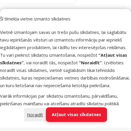
Atsauksmes 0%
Šī tīmekļa vietne izmanto sīkdatnes
Šķēres
dzīvnieku
Vietnē izmantojam savas un trešo pušu sīkdatnes, lai saglabātu
frizešanai –
tavu iepirkšanās vēsturi un izmantotu informāciju par iepriekš
Groom
iegādātajiem produktiem, lai rādītu tev interesējošas reklāmas.
Professional,
Tu vari piekrist sīkdatņu izmantošanai, nospiežot
“Atļaut visas
Astrid 7,5,
sīkdatnes”
, vai noraidīt tās, nospiežot
“Noraidīt”
. Izvēloties
Curved Scissor
noraidīt visas sīkdatnes, vietnē saglabāsim tikai tehniskās
Oriģinālā cena
89,99 €
sīkdatnes, kuras nepieciešamas vietnes darbības nodrošināšanai,
Atlaide
Cena
66,98 €
-25 %
un kuru lietošanai nav nepieciešama lietotāja piekrišana.
Vairāk informācijas par sīkdatņu izmantošanu, pārvaldīšanu,
Noliktavā
piekrišanas mainīšanu vai atcelšanu atradīsi
sīkdatņu politikā
.
Bezmaksas
Pievienot grozam
piegāde
Atļaut visas sīkdatnes
Noraidīt
Atsauksmes 0%