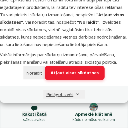
100 g: 0,5 €
iegādātajiem produktiem, lai rādītu tev interesējošas reklāmas.
TOP cena
Izdevīgi 🛍️
Tu vari piekrist sīkdatņu izmantošanai, nospiežot
“Atļaut visas
💛
sīkdatnes”
, vai noraidīt tās, nospiežot
“Noraidīt”
. Izvēloties
noraidīt visas sīkdatnes, vietnē saglabāsim tikai tehniskās
Noliktavā
Bezmaksas
sīkdatnes, kuras nepieciešamas vietnes darbības nodrošināšanai,
Pie
piegāde
un kuru lietošanai nav nepieciešama lietotāja piekrišana.
Vairāk informācijas par sīkdatņu izmantošanu, pārvaldīšanu,
piekrišanas mainīšanu vai atcelšanu atradīsi
sīkdatņu politikā
.
Atļaut visas sīkdatnes
Noraidīt
Raksti e-pastā
Zvani – 26 100 502
Pielāgot izvēli
eveikals@dinozoo.lv
P–Pk 9:00 – 17:00
Raksti čatā
Apmeklē klātienē
sākt saraksti
kādu no mūsu veikaliem