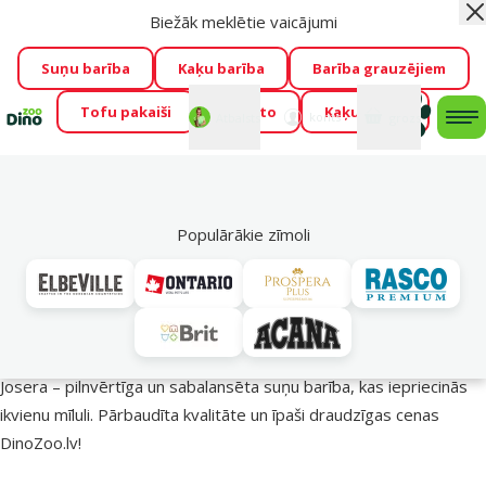
Biežāk meklētie vaicājumi
Aiz
Visu mēnesi Dino Zoo piedāvā lieliskas cenas mīluļu TOP
barībām! 🍖
→
Skatīt piedāvājumu!
Suņu barība
Kaķu barība
Barība grauzējiem
Tofu pakaiši
Foresto
Kaķu mājas
Fotokonkurss “GADA ŪSAIŅI”!
Varbūt tieši Tavs mīlulis
Mans
Mans
konts
Atbalsts
grozs
me
būs 2027. gada zvaigzne
→
Piedalīties
Mek
🔥 Akciju piedāvājumi
Populārākie zīmoli
Josera barība suņiem – uzturs veselīgākai dzīvei!
Josera – pilnvērtīga un sabalansēta suņu barība, kas iepriecinās
ikvienu mīluli. Pārbaudīta kvalitāte un īpaši draudzīgas cenas
DinoZoo.lv!