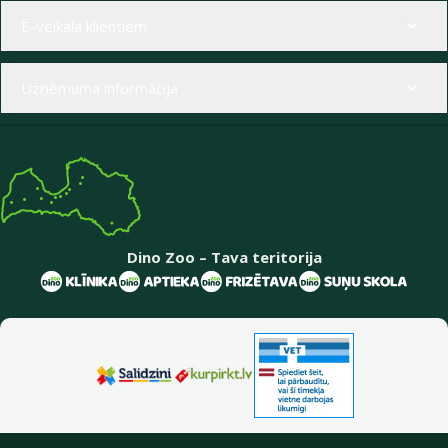
Izvēlne kājenē
E-veikala klientiem
Uzņēmuma informācija
Dino Zoo – Tava teritorija