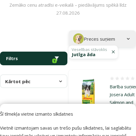
Zemāko cenu atradīsi e-veikalā – piedāvājums spēkā līdz
27.08.2026
Parametriskais filtrs
Atlasītie filtri
Kampaņa: "Josera barība suņiem – uzturs veselīgākai dzīvei!"
Apakškategorija
Preces suņiem
Veselības stāvoklis
Jutīga āda
Filtrs
1
Atsauksmes
Kārtot pēc
Barība suņi
Josera Adult
Salmon and
Potato, 12,5
Šī tīmekļa vietne izmanto sīkdatnes
Oriģinālā ce
88,99 €
Cena
63,98 €
A
Vietnē izmantojam savas un trešo pušu sīkdatnes, lai saglabātu
Cena par
tavu iepirkšanās vēsturi un izmantotu informāciju par iepriekš