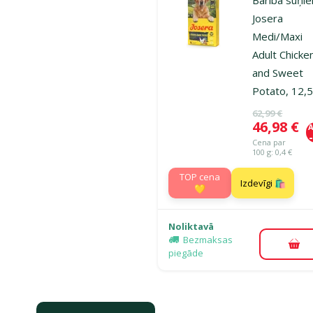
Barība suņi
Josera
Medi/Maxi
Adult Chicke
and Sweet
Potato, 12,5
Oriģinālā ce
62,99 €
Cena
46,98 €
A
Cena par
100 g: 0,4 €
TOP cena
Izdevīgi 🛍️
💛
Noliktavā
Bezmaksas
Pie
piegāde