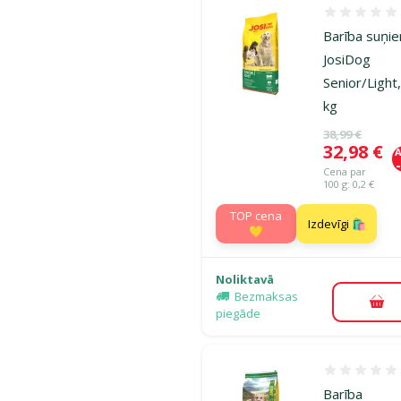
Atsauksmes
Barība suņi
JosiDog
Senior/Light
kg
Oriģinālā ce
38,99 €
Cena
32,98 €
A
Cena par
100 g: 0,2 €
TOP cena
Izdevīgi 🛍️
💛
Noliktavā
Bezmaksas
Pie
piegāde
Atsauksmes
Barība