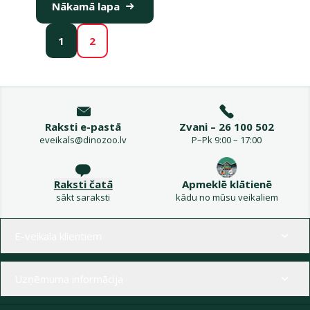
Nākamā lapa
1
2
Raksti e-pastā
Zvani – 26 100 502
eveikals@dinozoo.lv
P–Pk 9:00 – 17:00
Raksti čatā
Apmeklē klātienē
sākt saraksti
kādu no mūsu veikaliem
Izvēlne kājenē
E-veikala klientiem
Uzņēmuma informācija