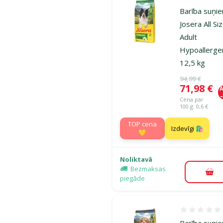
Atsauksmes
Barība suņi
Josera All Si
Adult
Hypoallergen
12,5 kg
Oriģinālā ce
94,99 €
Cena
71,98 €
A
Cena par
100 g: 0,6 €
TOP cena
Izdevīgi 🛍️
💛
Noliktavā
Bezmaksas
Pie
piegāde
Atsauksmes