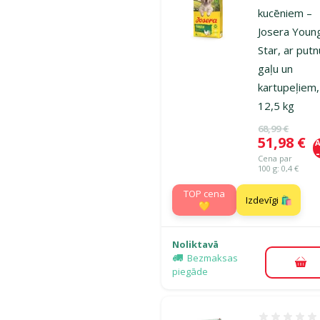
kucēniem –
Josera Youn
Star, ar putn
gaļu un
kartupeļiem,
12,5 kg
Oriģinālā ce
68,99 €
Cena
51,98 €
A
Cena par
100 g: 0,4 €
TOP cena
Izdevīgi 🛍️
💛
Noliktavā
Bezmaksas
Pie
piegāde