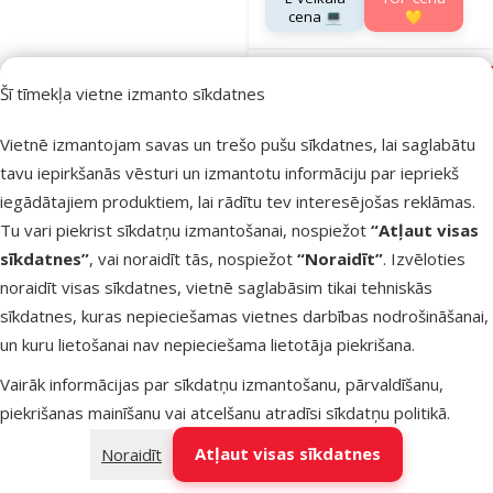
cena 💻
💛
Noliktavā
Šī tīmekļa vietne izmanto sīkdatnes
Bezmaksas piegāde
Vietnē izmantojam savas un trešo pušu sīkdatnes, lai saglabātu
tavu iepirkšanās vēsturi un izmantotu informāciju par iepriekš
Atsauksmes
iegādātajiem produktiem, lai rādītu tev interesējošas reklāmas.
Barība suņi
Tu vari piekrist sīkdatņu izmantošanai, nospiežot
“Atļaut visas
Josera
sīkdatnes”
, vai noraidīt tās, nospiežot
“Noraidīt”
. Izvēloties
Optiness L
noraidīt visas sīkdatnes, vietnē saglabāsim tikai tehniskās
Medi/Maxi
sīkdatnes, kuras nepieciešamas vietnes darbības nodrošināšanai,
Adult, 12,5 
un kuru lietošanai nav nepieciešama lietotāja piekrišana.
Oriģinālā ce
58,99 €
Cena
39,98 €
A
Vairāk informācijas par sīkdatņu izmantošanu, pārvaldīšanu,
Cena par
piekrišanas mainīšanu vai atcelšanu atradīsi
sīkdatņu politikā
.
100 g: 0,3 €
E-veikala
TOP cena
Atļaut visas sīkdatnes
Noraidīt
cena 💻
💛