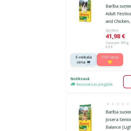
Barība suņie
Adult Festiv
and Chicken,
Oriģinālā ce
62,99 €
Cena
41,98 €
Cena par 100 g:
0,3 €
E-veikala
TOP cena
cena 💻
💛
Noliktavā
Bezmaksas piegāde
Atsauksmes
Barība suņi
Josera Senio
Balance (Ligh