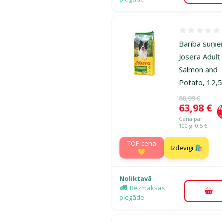
Atsauksmes
Barība suņi
Josera Adult
Salmon and
Potato, 12,5
Oriģinālā ce
88,99 €
Cena
63,98 €
A
Cena par
100 g: 0,5 €
TOP cena
Izdevīgi 🛍️
💛
Noliktavā
Bezmaksas
Pie
piegāde