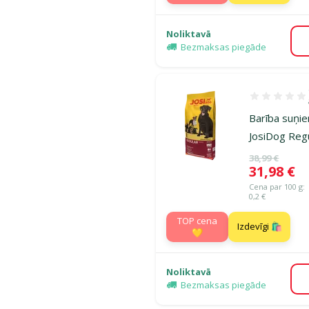
Noliktavā
Bezmaksas piegāde
Atsauksmes 1
Barība suņie
JosiDog Regu
Oriģinālā ce
38,99 €
Cena
31,98 €
Cena par 100 g:
0,2 €
TOP cena
Izdevīgi 🛍️
💛
Noliktavā
Bezmaksas piegāde