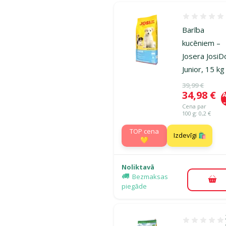
Atsauksmes
Barība
kucēniem –
Josera Josi
Junior, 15 kg
Oriģinālā ce
39,99 €
Cena
34,98 €
A
Cena par
100 g: 0,2 €
TOP cena
Izdevīgi 🛍️
💛
Noliktavā
Bezmaksas
Pie
piegāde
Atsauksmes 1