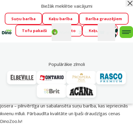
Biežāk meklētie vaicājumi
Aiz
Visu mēnesi Dino Zoo piedāvā lieliskas cenas mīluļu TOP
barībām! 🍖
→
Skatīt piedāvājumu!
Suņu barība
Kaķu barība
Barība grauzējiem
Tofu pakaiši
Foresto
Kaķu mājas
Fotokonkurss “GADA ŪSAIŅI”!
Varbūt tieši Tavs mīlulis
Mans
Mans
konts
Atbalsts
grozs
me
būs 2027. gada zvaigzne
→
Piedalīties
Mek
🔥 Akciju piedāvājumi
Populārākie zīmoli
Josera barība suņiem – uzturs veselīgākai dzīvei!
Josera – pilnvērtīga un sabalansēta suņu barība, kas iepriecinās
ikvienu mīluli. Pārbaudīta kvalitāte un īpaši draudzīgas cenas
DinoZoo.lv!