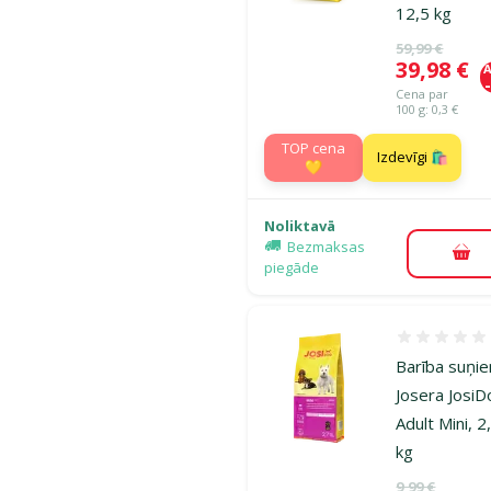
12,5 kg
Oriģinālā ce
59,99 €
Cena
39,98 €
A
Cena par
100 g: 0,3 €
TOP cena
Izdevīgi 🛍️
💛
Noliktavā
Bezmaksas
Pie
piegāde
Atsauksmes
Barība suņi
Josera Josi
Adult Mini, 2
kg
Oriģinālā ce
9,99 €