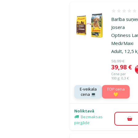
Atsauksmes
Barība suņi
Josera
Optiness L
Medi/Maxi
Adult, 12,5 
Oriģinālā ce
58,99 €
Cena
39,98 €
A
Cena par
100 g: 0,3 €
E-veikala
TOP cena
cena 💻
💛
Noliktavā
Bezmaksas
Pie
piegāde