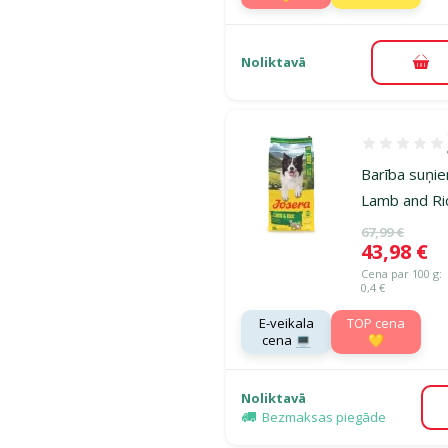
Noliktavā
Pie
Atsauksmes 1
Barī­ba suņi
Lamb and Ri
Oriģinālā ce
67,99 €
Cena
43,98 €
Cena par 100 g:
0,4 €
E-veikala
TOP cena
cena 💻
💛
Noliktavā
Bezmaksas piegāde