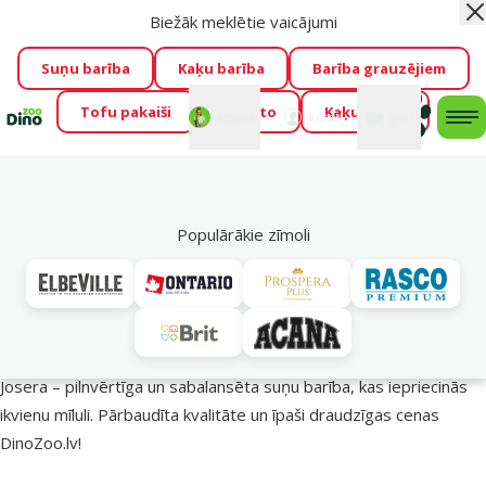
Biežāk meklētie vaicājumi
Aiz
Visu mēnesi Dino Zoo piedāvā lieliskas cenas mīluļu TOP
barībām! 🍖
→
Skatīt piedāvājumu!
Suņu barība
Kaķu barība
Barība grauzējiem
Tofu pakaiši
Foresto
Kaķu mājas
Fotokonkurss “GADA ŪSAIŅI”!
Varbūt tieši Tavs mīlulis
Mans
Mans
konts
Atbalsts
grozs
me
būs 2027. gada zvaigzne
→
Piedalīties
Mek
🔥 Akciju piedāvājumi
Populārākie zīmoli
Josera barība suņiem – uzturs veselīgākai dzīvei!
Josera – pilnvērtīga un sabalansēta suņu barība, kas iepriecinās
ikvienu mīluli. Pārbaudīta kvalitāte un īpaši draudzīgas cenas
DinoZoo.lv!