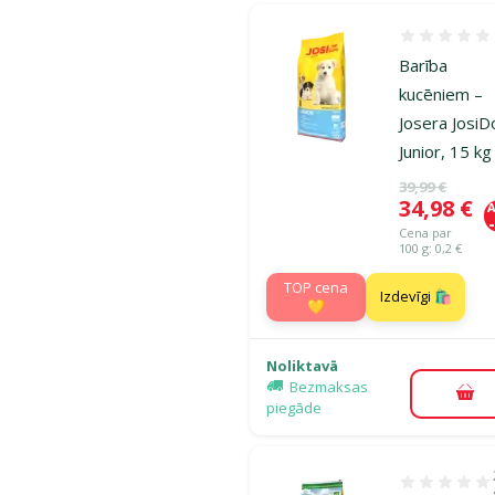
Atsauksmes
Barība
kucēniem –
Josera Josi
Junior, 15 kg
Oriģinālā ce
39,99 €
Cena
34,98 €
A
Cena par
100 g: 0,2 €
TOP cena
Izdevīgi 🛍️
💛
Noliktavā
Bezmaksas
Pie
piegāde
Atsauksmes 1