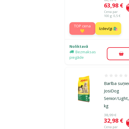
Cena
63,98 €
A
Cena par
100 g: 0,5 €
TOP cena
Izdevīgi 🛍️
💛
Noliktavā
Bezmaksas
Pie
piegāde
Atsauksmes
Barība suņi
JosiDog
Senior/Light
kg
Oriģinālā ce
38,99 €
Cena
32,98 €
A
Cena par