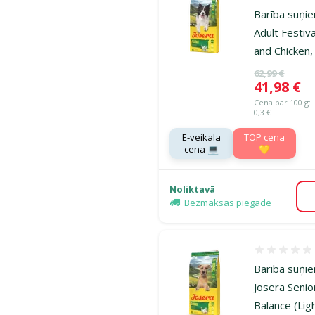
Barība suņie
Adult Festiv
and Chicken,
Oriģinālā ce
62,99 €
Cena
41,98 €
Cena par 100 g:
0,3 €
E-veikala
TOP cena
cena 💻
💛
Noliktavā
Bezmaksas piegāde
Atsauksmes
Barība suņi
Josera Senio
Balance (Ligh