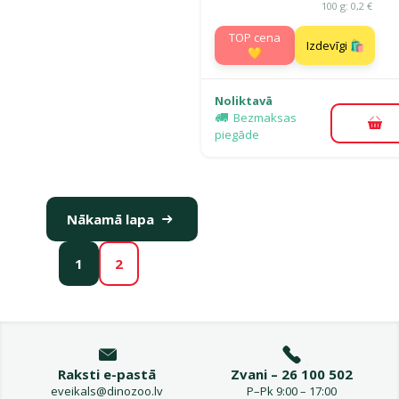
100 g: 0,2 €
TOP cena
Izdevīgi 🛍️
💛
Noliktavā
Bezmaksas
Pie
piegāde
Nākamā lapa
1
2
Raksti e-pastā
Zvani – 26 100 502
eveikals@dinozoo.lv
P–Pk 9:00 – 17:00