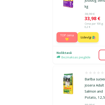
Josidog Sens
kg
Oriģinālā ce
38,99 €
Cena
33,98 €
Cena par 100 g:
0,2 €
TOP cena
Izdevīgi 🛍️
💛
Noliktavā
Bezmaksas piegāde
Atsauksmes
Barība suņi
Josera Adult
Salmon and
Potato, 12,5
Oriģinālā ce
88,99 €