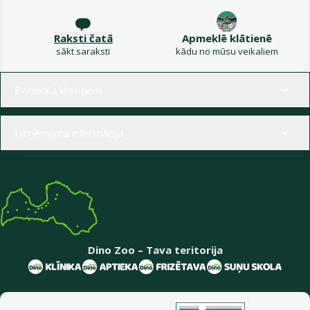
Raksti čatā
Apmeklē klātienē
sākt saraksti
kādu no mūsu veikaliem
Izvēlne kājenē
E-veikala klientiem
Uzņēmuma informācija
Dino Zoo – Tava teritorija