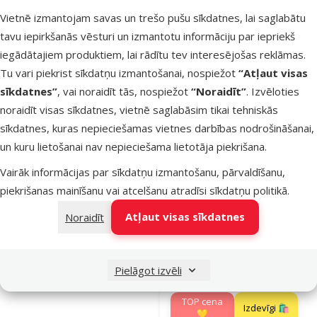
TOP cena
Izdevīgi 🛍️
Vietnē izmantojam savas un trešo pušu sīkdatnes, lai saglabātu
💛
tavu iepirkšanās vēsturi un izmantotu informāciju par iepriekš
iegādātajiem produktiem, lai rādītu tev interesējošas reklāmas.
Noliktavā
Tu vari piekrist sīkdatņu izmantošanai, nospiežot
“Atļaut visas
Bezmaksas
Pie
piegāde
sīkdatnes”
, vai noraidīt tās, nospiežot
“Noraidīt”
. Izvēloties
noraidīt visas sīkdatnes, vietnē saglabāsim tikai tehniskās
sīkdatnes, kuras nepieciešamas vietnes darbības nodrošināšanai,
Atsauksmes
un kuru lietošanai nav nepieciešama lietotāja piekrišana.
Barība suņi
Josera Josi
Vairāk informācijas par sīkdatņu izmantošanu, pārvaldīšanu,
Adult Mini, 2
piekrišanas mainīšanu vai atcelšanu atradīsi
sīkdatņu politikā
.
kg
Atļaut visas sīkdatnes
Noraidīt
Oriģinālā ce
9,99 €
Cena
7,98 €
At
-
Cena par
100 g:
Pielāgot izvēli
0,3 €
TOP cena
Izdevīgi 🛍️
💛