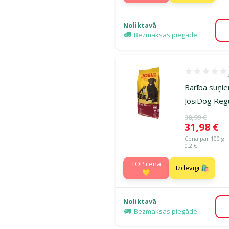
Noliktavā
Bezmaksas piegāde
Atsauksmes 1
Barība suņie
JosiDog Regu
Oriģinālā ce
38,99 €
Cena
31,98 €
Cena par 100 g:
0,2 €
TOP cena
Izdevīgi 🛍️
💛
Noliktavā
Bezmaksas piegāde