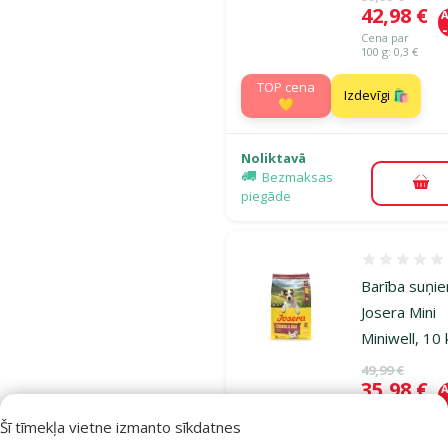
Cena
42,98 €
A
Cena par
100 g: 0,3 €
TOP cena
Izdevīgi 🛍️
💛
Noliktavā
Bezmaksas
Pie
piegāde
Atsauksmes
Barība suņi
Josera Mini
Miniwell, 10
Oriģinālā ce
49,99 €
Cena
35,98 €
A
Cena par
Šī tīmekļa vietne izmanto sīkdatnes
100 g: 0,4 €