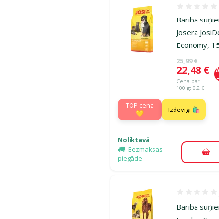
Atsauksmes
Barība suņi
Josera Josi
Economy, 15
Oriģinālā ce
25,99 €
Cena
22,48 €
A
Cena par
100 g: 0,2 €
TOP cena
Izdevīgi 🛍️
💛
Noliktavā
Bezmaksas
Pie
piegāde
Atsauksmes 1
Barība suņie