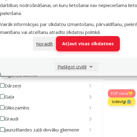
darbības nodrošināšanai, un kuru lietošanai nav nepieciešama lieto
piekrišana.
Sastāvs un garšas
Barība s
Vairāk informācijas par sīkdatņu izmantošanu, pārvaldīšanu, piekr
Atlasīt pēc: sastāvs un garšas
mainīšanu vai atcelšanu atradīsi
sīkdatņu politikā
.
Atlaide
Augu izcelsmes produkti
1
Atļaut visas sīkdatnes
Noraidīt
-13 %
Bez graudiem
3
Bietes
1
Noliktavā
Pielāgot izvēli
Bezmaksas 
Cigoriņu saknes
1
Dārzeņi
1
TOP cena💛
Gaļa
3
Izdevīgi 🛍️
Glikozamīns
1
Graudi
3
Jaunzēlandes zaļā divvāku gliemene
1