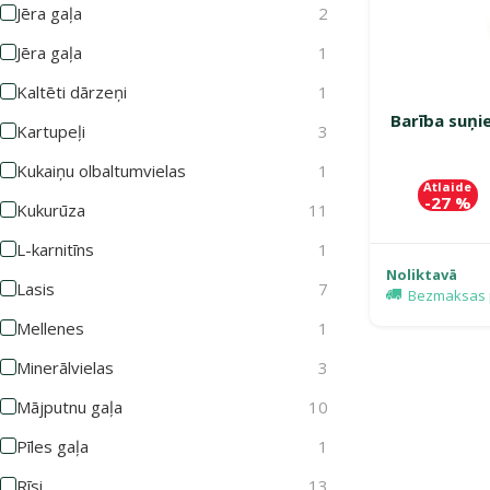
Jēra gaļa
2
Jēra gaļa
1
Kaltēti dārzeņi
1
Barība suņie
Kartupeļi
3
Kukaiņu olbaltumvielas
1
Atlaide
-27 %
Kukurūza
11
L-karnitīns
1
Noliktavā
Lasis
7
Bezmaksas 
Mellenes
1
Minerālvielas
3
Mājputnu gaļa
10
Pīles gaļa
1
Rīsi
13