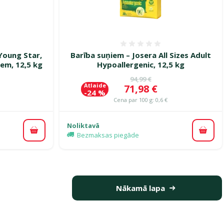
smes 0%
Atsauksmes 0%
Young Star,
Barība suņiem – Josera All Sizes Adult
iem, 12,5 kg
Hypoallergenic, 12,5 kg
ena
Oriģinālā cena
94,99 €
Atlaide
Cena
71,98 €
-24 %
Cena par 100 g: 0,6 €
Noliktavā
Pievienot grozam
Pievi
Bezmaksas piegāde
Nākamā lapa