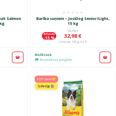
smes 0%
Atsauksmes 0%
dult Salmon
Barība suņiem – JosiDog Senior/Light,
 kg
15 kg
ena
Oriģinālā cena
38,99 €
Atlaide
Cena
32,98 €
-15 %
Cena par 100 g: 0,2 €
Noliktavā
Pievienot grozam
Pievi
Bezmaksas piegāde
TOP cena💛
Izdevīgi 🛍️