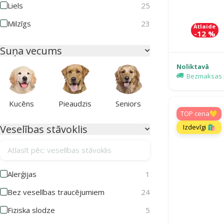
Liels
25
Milzīgs
23
Atlaide
-12 %
Suņa vecums
Noliktavā
Bezmaksas 
Kucēns
Pieaudzis
Seniors
TOP cena💛
Izdevīgi 🛍️
Veselības stāvoklis
Atlasīt pēc: veselības stāvoklis
Alerģijas
1
Bez veselības traucējumiem
24
Fiziska slodze
5