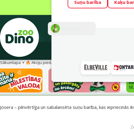
Suņu barība
Kaķu bar
Visu mēnesi Din
Fotokonkurss “G
Atbalsts
E-veik
Sākumlapa
🔥 Akciju piedāvājumi
Josera barība suņiem – uzturs vesel
Josera – pilnvērtīga un sabalansēta suņu barība, kas iepriecinās ik
Z