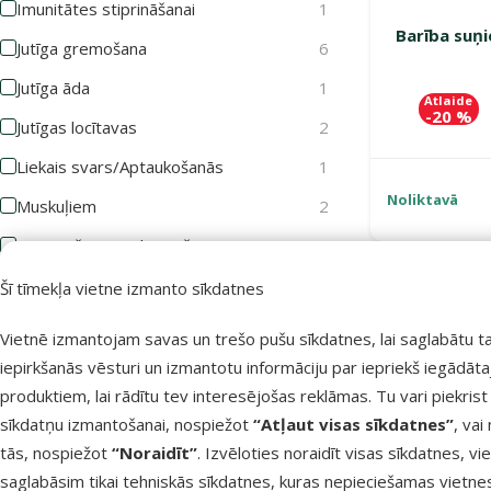
Imunitātes stiprināšanai
1
Barība suņi
Jutīga gremošana
6
Jutīga āda
1
Atlaide
-20 %
Jutīgas locītavas
2
Liekais svars/Aptaukošanās
1
Noliktavā
Muskuļiem
2
Novecošanas palēnināšana
1
Sauss un trausls apmatojums
1
Šī tīmekļa vietne izmanto sīkdatnes
TOP cena💛
Izdevīgi 🛍️
Sterilizācija
1
Vietnē izmantojam savas un trešo pušu sīkdatnes, lai saglabātu t
Svara kontrolei
1
iepirkšanās vēsturi un izmantotu informāciju par iepriekš iegādāt
produktiem, lai rādītu tev interesējošas reklāmas. Tu vari piekrist
Zobakmens profilaksei
1
sīkdatņu izmantošanai, nospiežot
“Atļaut visas sīkdatnes”
, vai
Zobiem un kauliem
2
tās, nospiežot
“Noraidīt”
. Izvēloties noraidīt visas sīkdatnes, vi
saglabāsim tikai tehniskās sīkdatnes, kuras nepieciešamas vietne
Rādīt vairāk