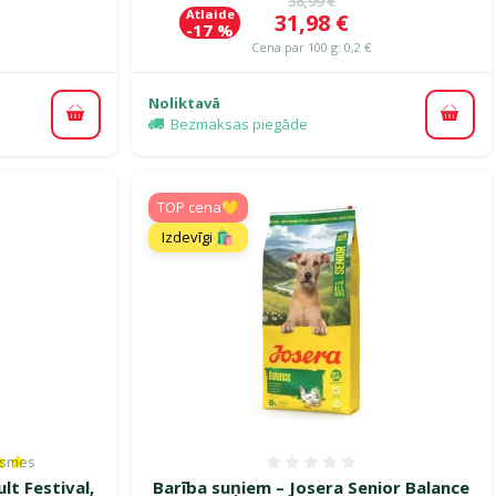
38,99 €
Atlaide
Cena
31,98 €
-17 %
Cena par 100 g: 0,2 €
Noliktavā
Pievienot grozam
Pievi
Bezmaksas piegāde
TOP cena💛
Izdevīgi 🛍️
ksmes
es 100%, reitingu skaits: 2
Atsauksmes 0%
lt Festival,
Barība suņiem – Josera Senior Balance