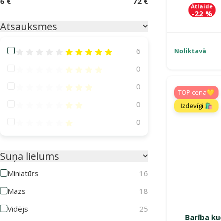
6 €
72 €
Atlaide
-22 %
Atsauksmes
Atsauksmes 100%
6
Noliktavā
Atsauksmes 80%
0
Atsauksmes 60%
0
TOP cena💛
Atsauksmes 40%
0
Izdevīgi 🛍️
Atsauksmes 20%
0
Suņa lielums
Miniatūrs
16
Mazs
18
Vidējs
25
Barība ku