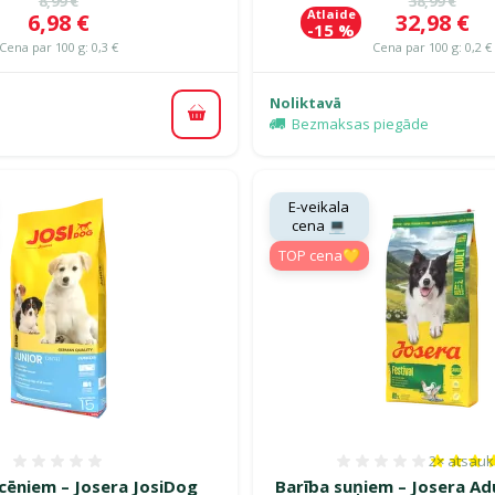
8,99 €
38,99 €
Atlaide
Cena
Cena
6,98 €
32,98 €
-15 %
Cena par 100 g: 0,3 €
Cena par 100 g: 0,2 €
Noliktavā
Pievienot grozam
Bezmaksas piegāde
E-veikala
cena 💻
TOP cena💛
2×
atsau
Atsauksmes 0%
Atsauksm
cēniem – Josera JosiDog
Barība suņiem – Josera Adu