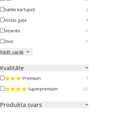
Saldie kartupeļi
2
Vistas gaļa
9
Vitamīni
1
Zivis
1
Rādīt vairāk
Kvalitāte
⭐⭐⭐ Premium
7
⭐⭐⭐⭐ Superpremium
21
Produkta svars