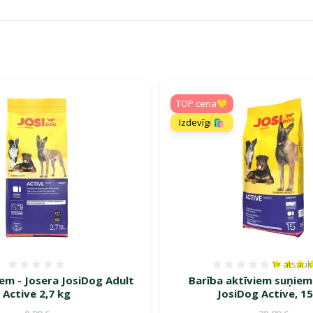
 barība suņiem – uzturs veselīgākai dzīvei!"
TOP cena💛
Izdevīgi 🛍️
1×
atsau
Atsauksmes 0%
Atsauksm
em - Josera JosiDog Adult
Barība aktīviem suņiem
Active 2,7 kg
JosiDog Active, 1
Oriģinālā cena
Oriģinālā c