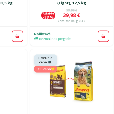
12,5 kg
(Light), 12,5 kg
ena
Oriģinālā cena
59,99 €
Atlaide
Cena
39,98 €
-33 %
Cena par 100 g: 0,3 €
Noliktavā
Pievienot grozam
Pievi
Bezmaksas piegāde
E-veikala
cena 💻
TOP cena💛