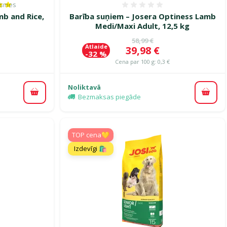
ksmes
es 100%, reitingu skaits: 1
Atsauksmes 0%
mb and Rice,
Barība suņiem – Josera Optiness Lamb
Medi/Maxi Adult, 12,5 kg
ena
Oriģinālā cena
58,99 €
Atlaide
Cena
39,98 €
-32 %
Cena par 100 g: 0,3 €
Noliktavā
Pievienot grozam
Pievi
Bezmaksas piegāde
TOP cena💛
Izdevīgi 🛍️