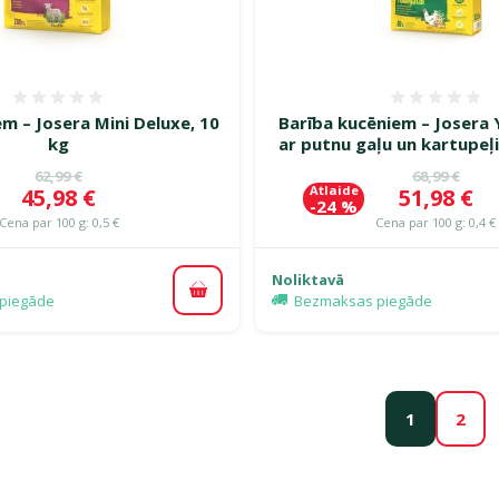
Atsauksmes 0%
Atsauk
m – Josera Mini Deluxe, 10
Barība kucēniem – Josera 
kg
ar putnu gaļu un kartupeļ
Oriģinālā cena
Oriģinālā c
62,99 €
68,99 €
Atlaide
Cena
Cena
45,98 €
51,98 €
-24 %
Cena par 100 g: 0,5 €
Cena par 100 g: 0,4 €
Noliktavā
Pievienot grozam
piegāde
Bezmaksas piegāde
1
2