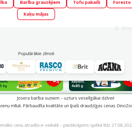
ība
Barība grauzējiem
Tofu pakaiši
Foresto
o Zoo piedāvā lieliskas cenas mīluļu TOP barībām! 🍖
→
Skat
Kaķu mājas
ADA ŪSAIŅI”!
Varbūt tieši Tavs mīlulis būs 2027. gada zvai
Man
Meklēt
als
Akciju piedāvājumi
Veikali
Pakalpojumi
P
39
Populārākie zīmoli
īgākai dzīvei!
Josera barība suņiem – uzturs veselīgākai dzīvei!
vienu mīluli. Pārbaudīta kvalitāte un īpaši draudzīgas cenas DinoZoo
emāko cenu atradīsi e-veikalā – piedāvājums spēkā līdz 27.08.20