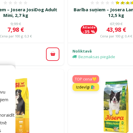
1×
atsau
Atsauksmes 0%
Atsauksm
em – Josera JosiDog Adult
Barī­ba suņiem – Josera La
Mini, 2,7 kg
12,5 kg
Oriģinālā cena
Oriģinālā c
9,99 €
67,99 €
Atlaide
Cena
Cena
7,98 €
43,98 €
-35 %
Cena par 100 g: 0,3 €
Cena par 100 g: 0,4 €
Noliktavā
Pievienot grozam
Bezmaksas piegāde
TOP cena💛
Izdevīgi 🛍️
avu
ajiem
 noraidīt
etnē
s