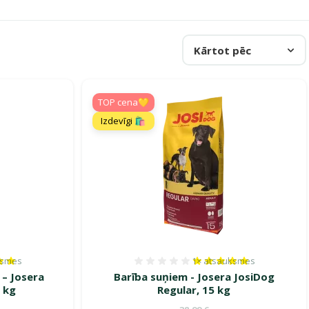
Kārtot pēc
TOP cena💛
Izdevīgi 🛍️
ksmes
1×
atsauksmes
es 100%, reitingu skaits: 1
Atsauksmes 100%, reitin
 – Josera
Barība suņiem - Josera JosiDog
5 kg
Regular, 15 kg
ena
Oriģinālā cena