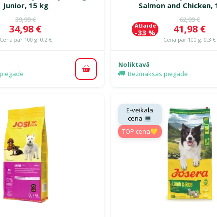
Junior, 15 kg
Salmon and Chicken, 
Oriģinālā cena
Oriģinālā c
39,99 €
62,99 €
Atlaide
Cena
Cena
34,98 €
41,98 €
-33 %
Cena par 100 g: 0,2 €
Cena par 100 g: 0,3 €
Noliktavā
Pievienot grozam
piegāde
Bezmaksas piegāde
E-veikala
cena 💻
TOP cena💛