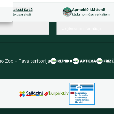
Raksti čatā
Apmeklē klātienē
sākt saraksti
kādu no mūsu veikaliem
Uzņēmuma informācija
no Zoo – Tava teritorija