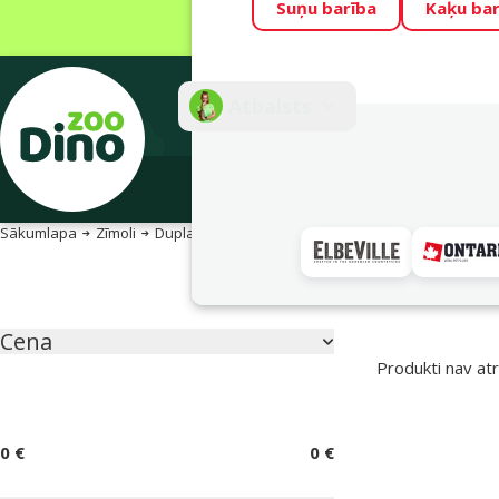
Suņu barība
Kaķu bar
Visu mēnesi Din
Fotokonkurss “G
Atbalsts
E-veik
Sākumlapa
Zīmoli
Dupla
Apakškategorija
Atlasītie filtri
Cena
Parametriskais filtrs
Produkti nav atr
Zīmola produkti
0 €
0 €