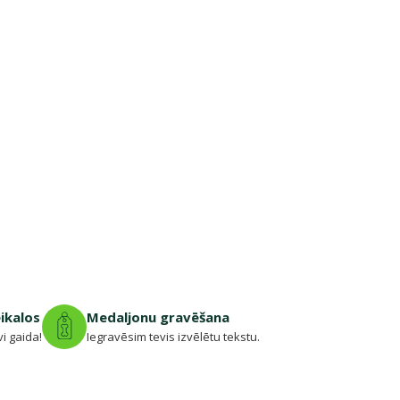
eikalos
Medaljonu gravēšana
vi gaida!
Iegravēsim tevis izvēlētu tekstu.