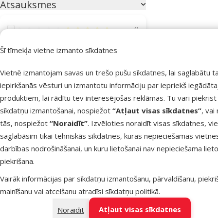
Atsauksmes
Atsauksmes 100%
0
Atsauksmes 80%
0
Šī tīmekļa vietne izmanto sīkdatnes
Atsauksmes 60%
0
Vietnē izmantojam savas un trešo pušu sīkdatnes, lai saglabātu t
Atsauksmes 40%
0
iepirkšanās vēsturi un izmantotu informāciju par iepriekš iegādāt
produktiem, lai rādītu tev interesējošas reklāmas. Tu vari piekrist
Atsauksmes 20%
0
sīkdatņu izmantošanai, nospiežot
“Atļaut visas sīkdatnes”
, vai
tās, nospiežot
“Noraidīt”
. Izvēloties noraidīt visas sīkdatnes, vi
saglabāsim tikai tehniskās sīkdatnes, kuras nepieciešamas vietne
darbības nodrošināšanai, un kuru lietošanai nav nepieciešama lieto
piekrišana.
Vairāk nekā 40 veikalu visā Latvi
Vairāk informācijas par sīkdatņu izmantošanu, pārvaldīšanu, piekr
Mūsu speciālisti vienmēr gatavi palīdzēt
mainīšanu vai atcelšanu atradīsi
sīkdatņu politikā
.
Atļaut visas sīkdatnes
Noraidīt