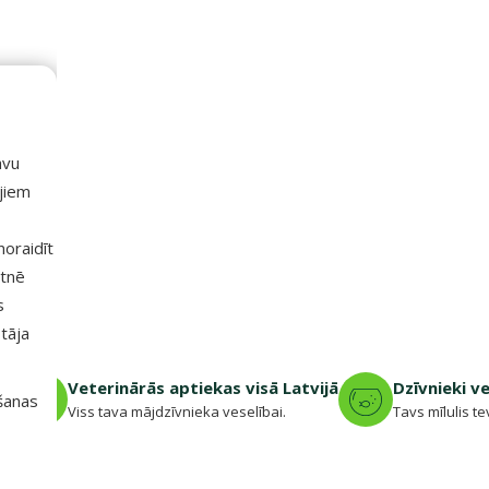
avu
ajiem
 noraidīt
etnē
s
tāja
jā
Veterinārās aptiekas visā Latvijā
Dzīvnieki v
išanas
.
Viss tava mājdzīvnieka veselībai.
Tavs mīlulis te