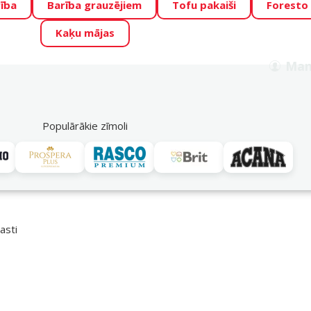
ība
Barība grauzējiem
Tofu pakaiši
Foresto
o Zoo piedāvā lieliskas cenas mīluļu TOP barībām! 🍖
→
Skat
Kaķu mājas
ADA ŪSAIŅI”!
Varbūt tieši Tavs mīlulis būs 2027. gada zvai
Man
Meklēt
als
Akciju piedāvājumi
Veikali
Pakalpojumi
P
39
Populārākie zīmoli
Dupla
asti
 Dupla