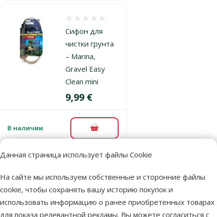
Оценка 0%
Сифон для
чистки грунта
– Marina,
Gravel Easy
Clean mini
Цена
9,99 €
В наличии
В корзину
Данная страница использует файлы Cookie
Оценка 0%
На сайте мы используем собственные и сторонние файлы
Сифон для
cookie, чтобы сохранять вашу историю покупок и
чистки грунта
использовать информацию о ранее приобретенных товарах
– Marina,
для показа релевантной рекламы. Вы можете согласиться с
Gravel Easy