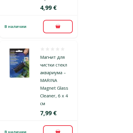
Цена
4,99 €
В наличии
В корзину
Оценка 0%
Магнит для
чистки стекл
аквариума –
MARINA
Magnet Glass
Cleaner, 6 x 4
см
Цена
7,99 €
В наличии