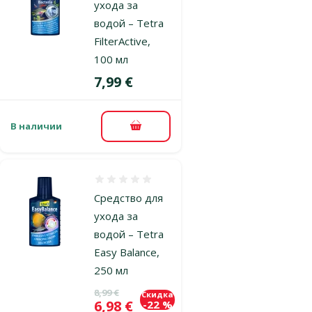
ухода за
водой – Tetra
FilterActive,
100 мл
Цена
7,99 €
В наличии
В корзину
Оценка 0%
Средство для
ухода за
водой – Tetra
Easy Balance,
250 мл
Исходная цена
8,99 €
Скидка
Цена
6,98 €
-22 %