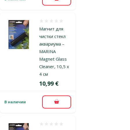
В корзину
Оценка 0%
Магнит для
чистки стекл
аквариума –
MARINA
Magnet Glass
Cleaner, 10,5 x
4 см
Цена
10,99 €
В наличии
В корзину
Оценка 0%