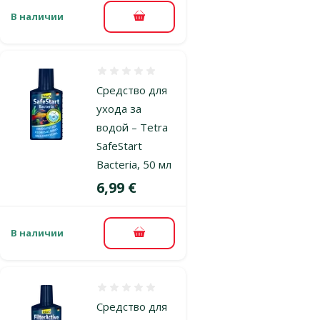
В наличии
В корзину
Оценка 0%
Средство для
ухода за
водой – Tetra
SafeStart
Bacteria, 50 мл
Цена
6,99 €
В наличии
В корзину
Оценка 0%
Средство для