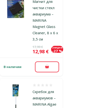
Магнит для
чистки стекл
аквариума –
MARINA
Magnet Glass
Cleaner, 8 x 6 x
3,5 см
Исходная цена
17,99 €
Скидка
Цена
12,98 €
-27 %
В наличии
В корзину
Оценка 0%
Скребок для
аквариумов –
MARINA Algae