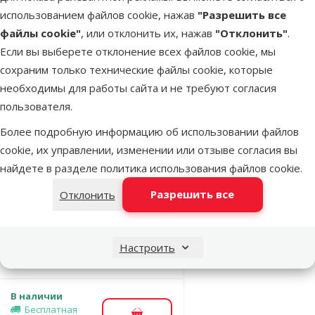
использованием файлов cookie, нажав
"Разрешить все
Clean, 25 см
файлы cookie"
, или отклонить их, нажав
"Отклонить"
.
Цена
19,99 €
Если вы выберете отклонение всех файлов cookie, мы
сохраним только технические файлы cookie, которые
В наличии
необходимы для работы сайта и не требуют согласия
Бесплатная
В корзину
доставка
пользователя.
Более подробную информацию об использовании файлов
Оценка 0%
cookie, их управлении, изменении или отзыве согласия вы
Сифон для
найдете в разделе
политика использования файлов cookie
.
чистки грунта
Разрешить все
Отклонить
– Marina,
Gravel Easy
Clean, 37,5 см
Настроить
Цена
24,99 €
В наличии
Бесплатная