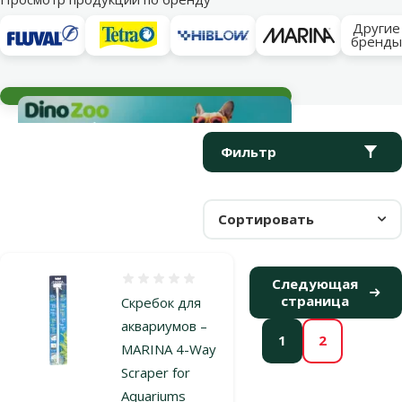
Другие
бренд
Текущие события
Параметрический фильтр
Выбранные фильтры
Продукты в категории Все для чистки аквариума
Фильтр
Сортировать
Оценка 0%
Следующая
страница
Скребок для
аквариумов –
1
2
MARINA 4-Way
Scraper for
Aquariums