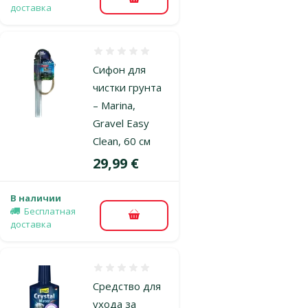
В корзину
доставка
Оценка 0%
Сифон для
чистки грунта
– Marina,
Gravel Easy
Clean, 60 см
Цена
29,99 €
В наличии
Бесплатная
В корзину
доставка
Оценка 0%
Средство для
ухода за