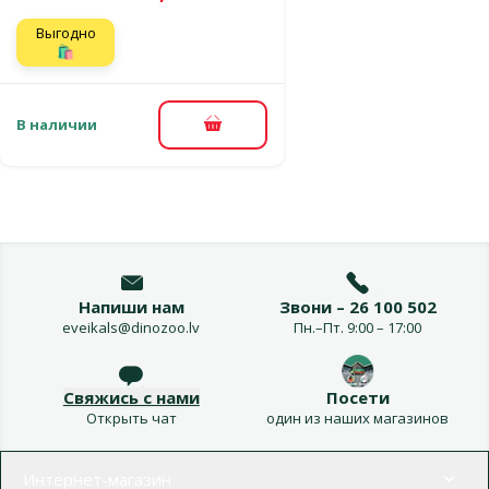
Выгодно
🛍️
В наличии
В корзину
Напиши нам
Звони – 26 100 502
eveikals@dinozoo.lv
Пн.–Пт. 9:00 – 17:00
Свяжись с нами
Посети
Открыть чат
один из наших магазинов
Меню в футере
Интернет-магазин