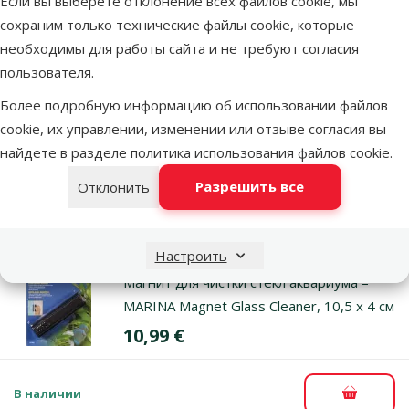
Если вы выберете отклонение всех файлов cookie, мы
сохраним только технические файлы cookie, которые
необходимы для работы сайта и не требуют согласия
Оценка 0%
пользователя.
Скребок для аквариумов – MARINA 4-
Way Scraper for Aquariums
Более подробную информацию об использовании файлов
Цена
4,99 €
cookie, их управлении, изменении или отзыве согласия вы
найдете в разделе
политика использования файлов cookie
.
Разрешить все
Отклонить
В наличии
В корзи
Настроить
Оценка 0%
Магнит для чистки стекл аквариума –
MARINA Magnet Glass Cleaner, 10,5 x 4 см
Цена
10,99 €
В наличии
В корзи