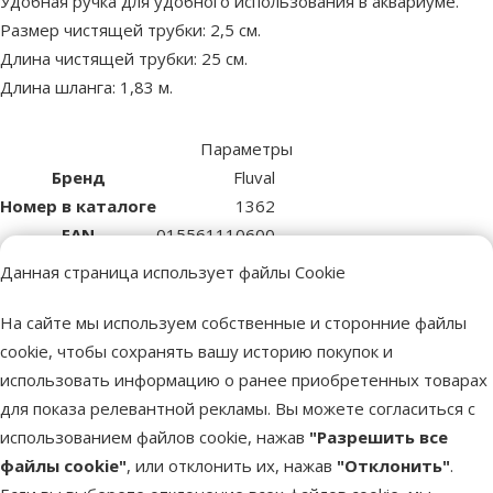
Удобная ручка для удобного использования в аквариуме.
Размер чистящей трубки: 2,5 см.
Длина чистящей трубки: 25 см.
Длина шланга: 1,83 м.
Параметры
Бренд
Fluval
Номер в каталоге
1362
EAN
015561110600
Похожие продукты
Данная страница использует файлы Cookie
Оценка 0%
На сайте мы используем собственные и сторонние файлы
Магнит для чистки стекл аквариума –
cookie, чтобы сохранять вашу историю покупок и
MARINA Magnet Glass Cleaner, 6 x 4 см
использовать информацию о ранее приобретенных товарах
Цена
7,99 €
для показа релевантной рекламы. Вы можете согласиться с
использованием файлов cookie, нажав
"Разрешить все
файлы cookie"
, или отклонить их, нажав
"Отклонить"
.
В наличии
В корзи