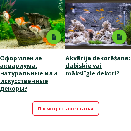
Оформление
Akvārija dekorēšana:
аквариума:
dabiskie vai
натуральные или
mākslīgie dekori?
искусственные
декоры?
Посмотреть все статьи