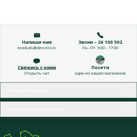
Напиши нам
Звони – 26 100 502
eveikals@dinozoo.lv
Пн.–Пт. 9:00 – 17:00
Свяжись с нами
Посети
Открыть чат
один из наших магазинов
Меню в футере
Интернет-магазин
Информация о компании