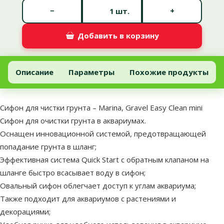
Количество штук *
−
+
шт.
Добавить в корзину
Сифон для чистки грунта – Marina, Gravel Easy Clean mini
Добавить в корзину
Описание
Параметры
Похожие продукты
В начало страницы
superzoo.product.detail.content
Сифон для чистки грунта – Marina, Gravel Easy Clean mini
Сифон для очистки грунта в аквариумах.
Оснащен инновационной системой, предотвращающей
попадание грунта в шланг;
Эффективная система Quick Start с обратным клапаном на
шланге быстро всасывает воду в сифон;
Овальный сифон облегчает доступ к углам аквариума;
Также подходит для аквариумов с растениями и
декорациями;