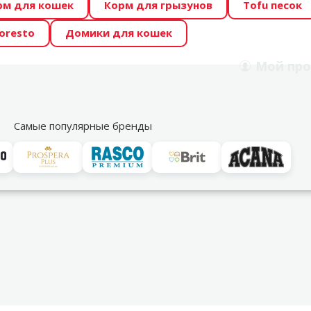
рм для кошек
Корм для грызунов
Tofu песок
 Zoo предлагает отличные цены на ТОП-овые корма! 🍖
oresto
Домики для кошек
DA ŪSAIŅI”! Возможно Твой питомец станет звездой 20
Мой
про
Поиск
рнет-магазин
Акции
Магазины
Услуги
Со
39
Самые популярные бренды
для чистки аквариума