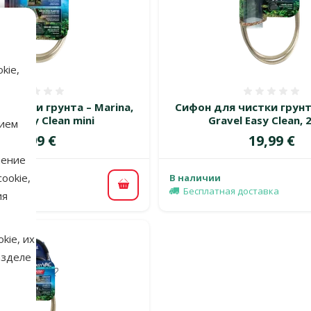
kie,
Оценка 0%
Оценка
чистки грунта – Marina,
Сифон для чистки грунта
el Easy Clean mini
Gravel Easy Clean, 
нием
Цена
Цена
9,99 €
19,99 €
нение
ookie,
В наличии
В корзину
Бесплатная доставка
ия
kie, их
азделе