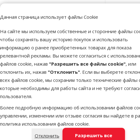
Цена
Данная страница использует файлы Cookie
На сайте мы используем собственные и сторонние файлы coo
чтобы сохранять вашу историю покупок и использовать
9 €
30 €
информацию о ранее приобретенных товарах для показа
Сифон для 
Grav
релевантной рекламы. Вы можете согласиться с использова
Оценка
файлов cookie, нажав
"Разрешить все файлы cookie"
, или
отклонить их, нажав
"Отклонить"
. Если вы выберете откло
Оценка 100%
0
всех файлов cookie, мы сохраним только технические файлы c
В наличии
Оценка 80%
0
которые необходимы для работы сайта и не требуют соглас
Оценка 60%
0
пользователя.
Оценка 40%
0
Более подробную информацию об использовании файлов coo
управлении, изменении или отзыве согласия вы найдете в р
Оценка 20%
0
политика использования файлов cookie
.
Разрешить все
Отклонить