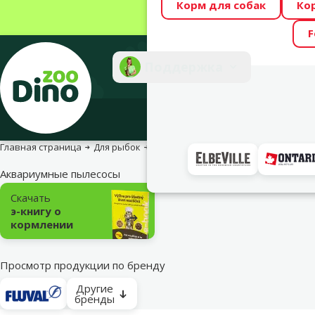
Корм для собак
Ко
Весь месяц Dino
F
Фотоконкурс “GA
Поддержка
Инте
Главная страница
Для рыбок
Очистка аквариумов и воды
Все 
Аквариумные пылесосы
Подкатегория
Скачать
э-книгу о
кормлении
Просмотр продукции по бренду
Другие
бренды