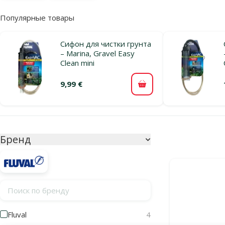
Популярные товары
Сифон для чистки грунта
– Marina, Gravel Easy
Clean mini
9,99 €
В корзину
Параметрический фильтр
Выбранные фи
Бренд
Продукты в ка
Поиск по бренду
Fluval
4