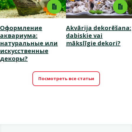
Оформление
Akvārija dekorēšana:
аквариума:
dabiskie vai
натуральные или
mākslīgie dekori?
искусственные
декоры?
Посмотреть все статьи