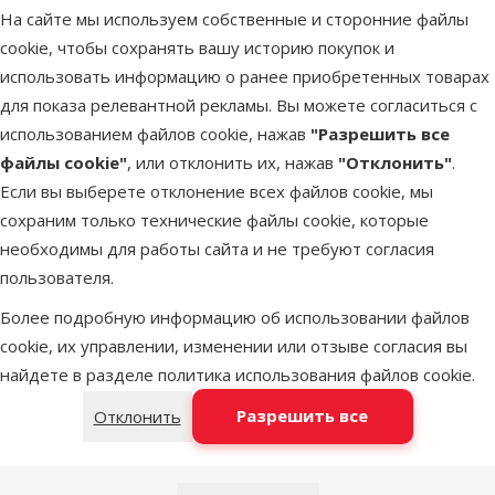
Easy Clean, 25 см
На сайте мы используем собственные и сторонние файлы
Цена
19,99 €
cookie, чтобы сохранять вашу историю покупок и
использовать информацию о ранее приобретенных товарах
В наличии
для показа релевантной рекламы. Вы можете согласиться с
В корзи
Бесплатная доставка
использованием файлов cookie, нажав
"Разрешить все
файлы cookie"
, или отклонить их, нажав
"Отклонить"
.
Если вы выберете отклонение всех файлов cookie, мы
Оценка 0%
сохраним только технические файлы cookie, которые
Скребок для аквариумов – MARINA 4-
необходимы для работы сайта и не требуют согласия
Way Scraper for Aquariums
пользователя.
Цена
4,99 €
Более подробную информацию об использовании файлов
cookie, их управлении, изменении или отзыве согласия вы
В наличии
В корзи
найдете в разделе
политика использования файлов cookie
.
Разрешить все
Отклонить
Оценка 0%
Магнит для чистки стекл аквариума –