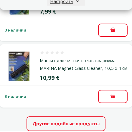
Настроить
MARINA Magnet Glass Cleaner, 6 x 4 см
Цена
7,99 €
В наличии
В корзи
Оценка 0%
Магнит для чистки стекл аквариума –
MARINA Magnet Glass Cleaner, 10,5 x 4 см
Цена
10,99 €
В наличии
В корзи
Другие подобные продукты