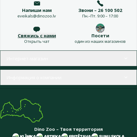
Напиши нам
Звони – 26 100 502
eveikals@dinozoo.lv
Пн.–Пт. 9:00 – 17:00
Свяжись с нами
Посети
Открыть чат
один из наших магазинов
Меню в футере
Интернет-магазин
Информация о компании
Dino Zoo – Твоя территория