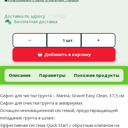
Доставка по адресу
Бесплатная доставка
Количество штук *
−
+
шт.
Добавить в корзину
Сифон для чистки грунта – Marina, Gravel Easy Clean, 37,5 см
Добавить в корзину
Описание
Параметры
Похожие продукты
В начало страницы
superzoo.product.detail.content
Сифон для чистки грунта – Marina, Gravel Easy Clean, 37,5 см
Сифон для очистки грунта в аквариумах.
Оснащен инновационной системой, предотвращающей
попадание грунта в шланг;
Эффективная система Quick Start с обратным клапаном на