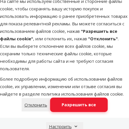
На сайте мы используем собственные и сторонние файлы
Latvijas Pasts пакомат
во вторник
cookie, чтобы сохранять вашу историю покупок и
использовать информацию о ранее приобретенных товарах
для показа релевантной рекламы. Вы можете согласиться с
DPD Pickup tīkls
во вторник
использованием файлов cookie, нажав
"Разрешить все
файлы cookie"
, или отклонить их, нажав
"Отклонить"
.
Если вы выберете отклонение всех файлов cookie, мы
LATVIJAS PASTS почтовое
во вторник
сохраним только технические файлы cookie, которые
отделение
необходимы для работы сайта и не требуют согласия
пользователя.
OMNIVA пакоматы
во вторник
Более подробную информацию об использовании файлов
cookie, их управлении, изменении или отзыве согласия вы
найдете в разделе
политика использования файлов cookie
.
Добавить в корзину
Разрешить все
Отклонить
Настроить