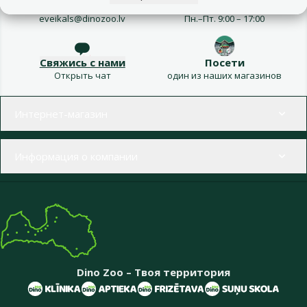
Напиши нам
Звони – 26 100 502
eveikals@dinozoo.lv
Пн.–Пт. 9:00 – 17:00
Свяжись с нами
Посети
Открыть чат
один из наших магазинов
Меню в футере
Интернет-магазин
Информация о компании
Dino Zoo – Твоя территория