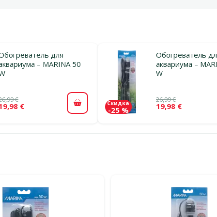
Обогреватель для
Обогреватель дл
аквариума – MARINA 50
аквариума – MAR
W
W
26,99 €
26,99 €
Скидка
19,98 €
19,98 €
В корзину
-25 %
льтры
тегории Обогреватели