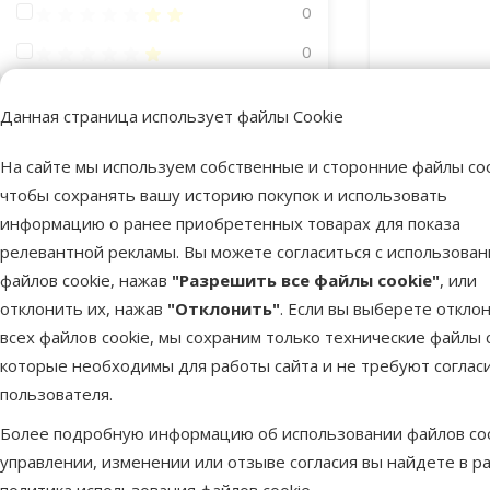
Оценка 40%
0
Оценка 20%
0
Данная страница использует файлы Cookie
Мощность (Ватт)
На сайте мы используем собственные и сторонние файлы coo
чтобы сохранять вашу историю покупок и использовать
информацию о ранее приобретенных товарах для показа
25W
300W
Обогрева
релевантной рекламы. Вы можете согласиться с использова
Tetra Ele
файлов cookie, нажав
"Разрешить все файлы cookie"
, или
Особые предложения
отклонить их, нажав
"Отклонить"
. Если вы выберете откло
Mēneša lielā akcija
5
всех файлов cookie, мы сохраним только технические файлы c
В наличии
которые необходимы для работы сайта и не требуют соглас
Бесплатная
пользователя.
Более подробную информацию об использовании файлов coo
управлении, изменении или отзыве согласия вы найдете в р
политика использования файлов cookie
.