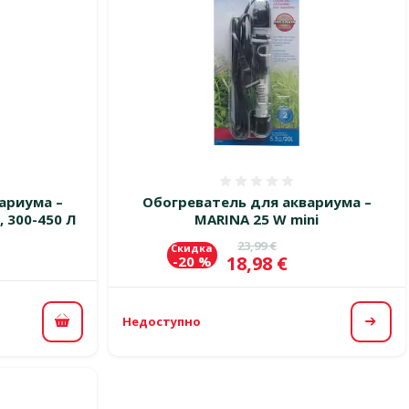
 0%
Оценка 0%
ариума –
Обогреватель для аквариума –
, 300-450 Л
MARINA 25 W mini
Исходная цена
23,99 €
Скидка
Цена
18,98 €
-20 %
Недоступно
В корзину
Посм