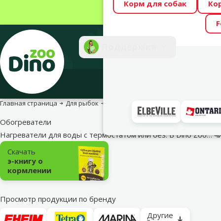
Корм для собак
Ко
Весь месяц Dino
F
Фотоконкурс “GA
Поддержка
Инте
Главная страница
Для рыбок
Аквариумное оборудование и запа
Обогреватели
Нагреватели для воды с термостатом или без. В Dino Zoo…
ч
Подкатегория
Скачать
э-книгу о
кормлении
Просмотр продукции по бренду
Другие