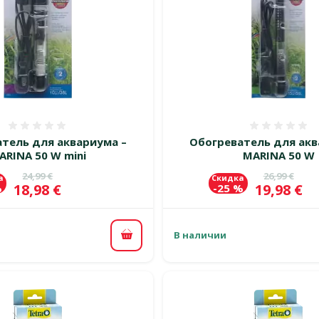
Оценка 0%
Оценка
тель для аквариума –
Обогреватель для акв
ARINA 50 W mini
MARINA 50 W
Исходная цена
Исходная 
24,99 €
26,99 €
а
Скидка
Цена
Цена
18,98 €
19,98 €
%
-25 %
В наличии
В корзину