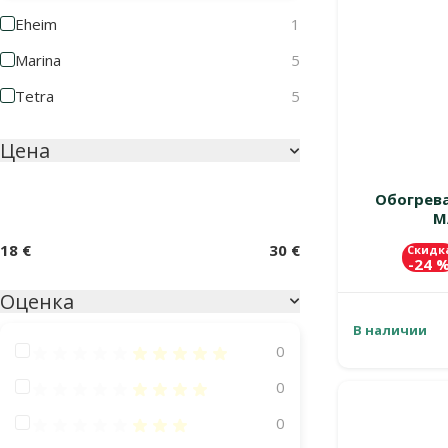
Eheim
1
Marina
5
Tetra
5
Цена
Обогрева
M
18 €
30 €
Скидк
-24 
Оценка
В наличии
Оценка 100%
0
Оценка 80%
0
Оценка 60%
0