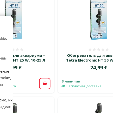
kie,
Оценка 0%
Оценка
тель для аквариума –
Обогреватель для акв
нием
ctronic HT 25 W, 10-25 Л
Tetra Electronic HT 50 W
Цена
Цена
24,99 €
24,99 €
нение
ookie,
В наличии
ия
В корзину
 доставка
Бесплатная доставка
kie, их
азделе