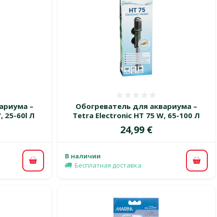
 0%
Оценка 0%
ариума –
Обогреватель для аквариума –
, 25-60l Л
Tetra Electronic HT 75 W, 65-100 Л
Цена
24,99 €
В наличии
В корзину
В ко
Бесплатная доставка