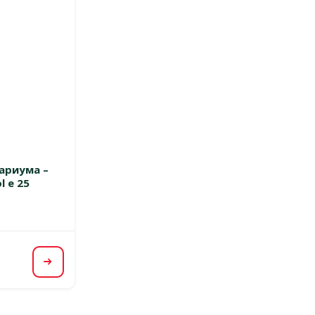
 0%
ариума –
l e 25
Посмотреть