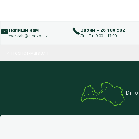
Напиши нам
Звони – 26 100 502
eveikals@dinozoo.lv
Пн.–Пт. 9:00 – 17:00
Меню в футере
Интернет-магазин
Dino