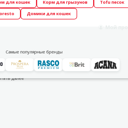
рм для кошек
Корм для грызунов
Tofu песок
 Zoo предлагает отличные цены на ТОП-овые корма! 🍖
oresto
Домики для кошек
DA ŪSAIŅI”! Возможно Твой питомец станет звездой 20
Мой
про
Поиск
рнет-магазин
Акции
Магазины
Услуги
Со
39
Самые популярные бренды
сные части
Обогреватели
итать далее