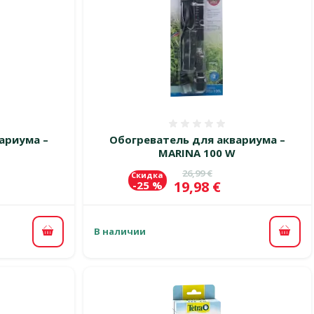
 0%
Оценка 0%
ариума –
Обогреватель для аквариума –
MARINA 100 W
цена
Исходная цена
26,99 €
Скидка
Цена
19,98 €
-25 %
В наличии
В корзину
В ко