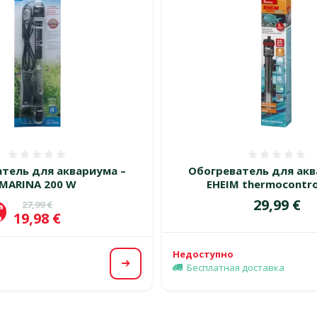
Оценка 0%
Оценка
тель для аквариума –
Обогреватель для акв
MARINA 200 W
EHEIM thermocontro
Цена
29,99 €
Исходная цена
27,99 €
а
Цена
19,98 €
%
Недоступно
Бесплатная доставка
Посмотреть