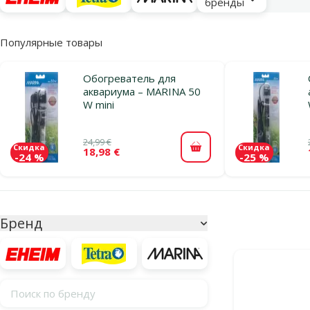
бренды
Популярные товары
Обогреватель для
аквариума – MARINA 50
W mini
24,99 €
Скидка
Скидка
18,98 €
В корзину
-24 %
-25 %
Параметрический фильтр
Выбранные фи
Бренд
Продукты в ка
Поиск по бренду