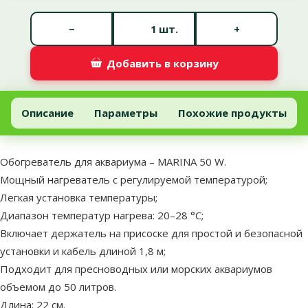
Количество штук *
−
+
шт.
Добавить в корзину
Обогреватель для аквариума – MARINA 50 W
Добавить в корзину
Описание
Параметры
Похожие продукты
В начало страницы
superzoo.product.detail.content
Обогреватель для аквариума – MARINA 50 W.
Мощный нагреватель с регулируемой температурой;
Легкая установка температуры;
Диапазон температур нагрева: 20–28 °C;
Включает держатель на присоске для простой и безопасной
установки и кабель длиной 1,8 м;
Подходит для пресноводных или морских аквариумов
объемом до 50 литров.
Длина: 22 см.