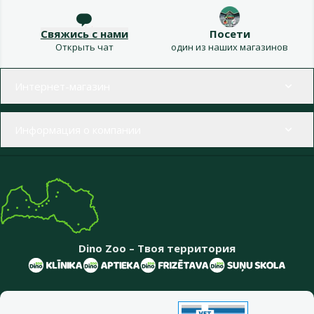
Свяжись с нами
Посети
Открыть чат
один из наших магазинов
Меню в футере
Интернет-магазин
Информация о компании
Dino Zoo – Твоя территория