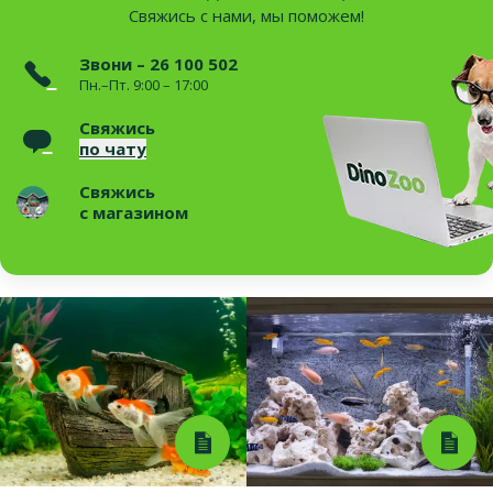
Свяжись с нами, мы поможем!
Звони – 26 100 502
Пн.–Пт. 9:00 – 17:00
Свяжись
по чату
Свяжись
с магазином