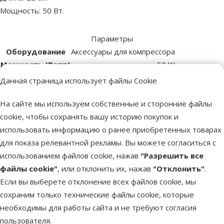
Мощность: 50 Вт.
Параметры
Оборудование
Аксессуары для компрессора
Мощность (Ватт)
50 W
Бренд
Marina
Данная страница использует файлы Cookie
Номер в каталоге
5403
На сайте мы используем собственные и сторонние файлы
EAN
015561112321
cookie, чтобы сохранять вашу историю покупок и
Похожие продукты
использовать информацию о ранее приобретенных товарах
Оценка 0%
для показа релевантной рекламы. Вы можете согласиться с
Обогреватель для аквариума – MARINA
использованием файлов cookie, нажав
"Разрешить все
50 W mini
файлы cookie"
, или отклонить их, нажав
"Отклонить"
.
Исходная цена
24,99 €
Если вы выберете отклонение всех файлов cookie, мы
Скидка
Цена
18,98 €
-24 %
сохраним только технические файлы cookie, которые
необходимы для работы сайта и не требуют согласия
пользователя.
В наличии