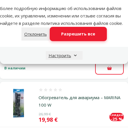
В корзи
Более подробную информацию об использовании файлов
cookie, их управлении, изменении или отзыве согласия вы
Оценка 0%
найдете в разделе
политика использования файлов cookie
.
Обогреватель для аквариума – MARINA
Разрешить все
Отклонить
50 W
Исходная цена
26,99 €
Скидка
Цена
19,98 €
-25 %
Настроить
В наличии
В корзи
Оценка 0%
Обогреватель для аквариума – MARINA
100 W
Исходная цена
26,99 €
Скидка
Цена
19,98 €
-25 %