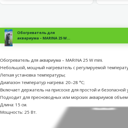
Обогреватель для
аквариума – MARINA 25 W
mini
superzoo.product.detail.content
Обогреватель для аквариума – MARINA 25 W mini.
Небольшой, мощный нагреватель с регулируемой температу
Легкая установка температуры;
Диапазон температур нагрева: 20–28 °C;
Включает держатель на присоске для простой и безопасной у
Подходит для пресноводных или морских аквариумов объемо
Длина: 15 см.
Мощность: 25 Вт.