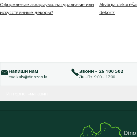
Оформление аквариума: натуральные или
Akvārija dekorēšan
искусственные декоры?
dekori?
Напиши нам
Звони – 26 100 502
eveikals@dinozoo.lv
Пн.–Пт. 9:00 – 17:00
Меню в футере
Интернет-магазин
Dino