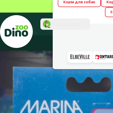
Корм для собак
Ко
Весь месяц Dino
F
Фотоконкурс “GA
Поддержка
Инте
Главная страница
Для рыбок
Аквариумное оборудование