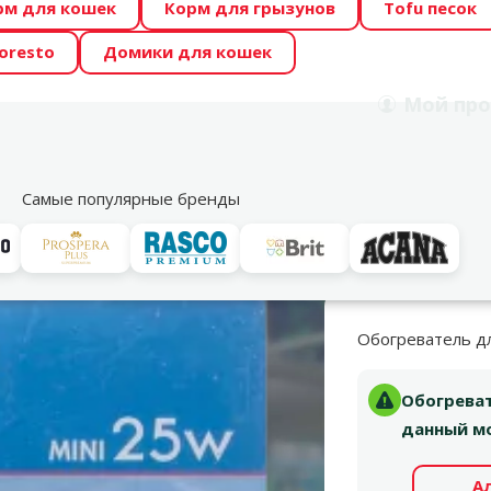
рм для кошек
Корм для грызунов
Tofu песок
 Zoo предлагает отличные цены на ТОП-овые корма! 🍖
oresto
Домики для кошек
DA ŪSAIŅI”! Возможно Твой питомец станет звездой 20
Мой
про
Поиск
рнет-магазин
Акции
Магазины
Услуги
Со
39
Самые популярные бренды
 и запасные части
Оборудование для морского аквариума
Терм
Обогреватель дл
Обогреват
данный мо
А