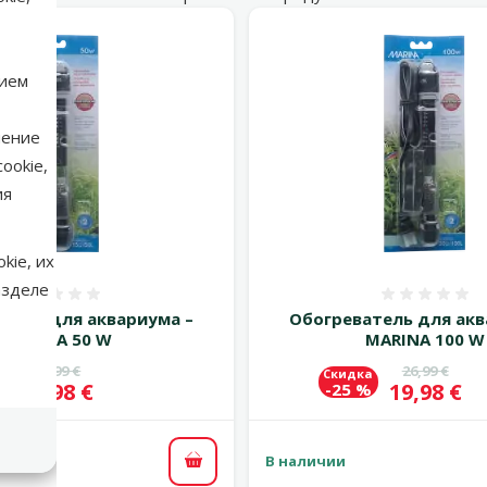
нием
нение
ookie,
ия
kie, их
азделе
Оценка 0%
Оценка
тель для аквариума –
Обогреватель для акв
MARINA 50 W
MARINA 100 W
Исходная цена
Исходная 
26,99 €
26,99 €
а
Скидка
Цена
Цена
19,98 €
19,98 €
%
-25 %
В наличии
В корзину