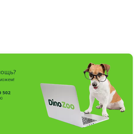
мощь?
оможем!
0 502
00