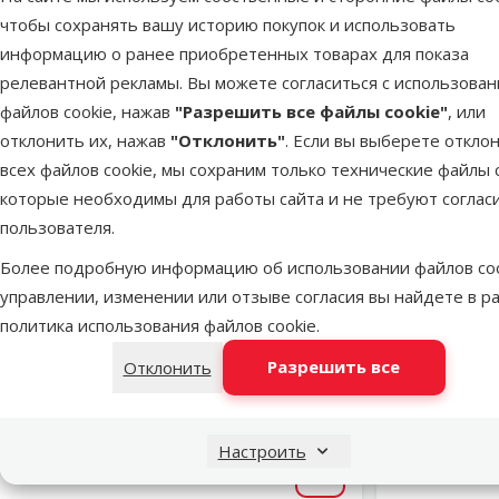
чтобы сохранять вашу историю покупок и использовать
информацию о ранее приобретенных товарах для показа
релевантной рекламы. Вы можете согласиться с использова
файлов cookie, нажав
"Разрешить все файлы cookie"
, или
отклонить их, нажав
"Отклонить"
. Если вы выберете откло
всех файлов cookie, мы сохраним только технические файлы c
которые необходимы для работы сайта и не требуют соглас
пользователя.
Более подробную информацию об использовании файлов coo
управлении, изменении или отзыве согласия вы найдете в р
Оценка 0%
политика использования файлов cookie
.
Обогреватель для аквариума –
Обогрева
MARINA 50 W mini
Разрешить все
Отклонить
Исходная цена
24,99 €
Скидка
Скидк
Цена
18,98 €
-24 %
-25 
Настроить
В наличии
В наличии
В корзину