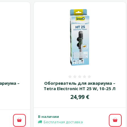
 0%
Оценка 0%
ариума –
Обогреватель для аквариума –
Tetra Electronic HT 25 W, 10-25 Л
Цена
24,99 €
цена
В наличии
Бесплатная доставка
В ко
В корзину