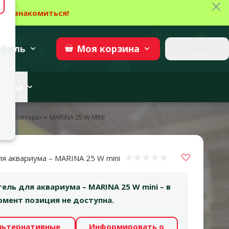
Зак
→
Ознакомиться!
27
→
Участвовать
superzoo.ch
филь
Русский
Моя
корзина
веты
орегуляторы
MARINA 25 W MINI
Vložit do 
я аквариума – MARINA 25 W mini
Оценка 0%
ель для аквариума – MARINA 25 W mini – в
мент позиция не доступна.
льтернативные
Информировать о