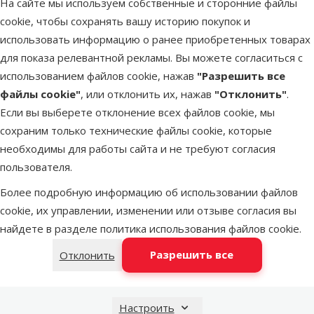
На сайте мы используем собственные и сторонние файлы
Latvijas Pasts пакомат
во вторник
cookie, чтобы сохранять вашу историю покупок и
использовать информацию о ранее приобретенных товарах
для показа релевантной рекламы. Вы можете согласиться с
DPD Pickup tīkls
во вторник
использованием файлов cookie, нажав
"Разрешить все
файлы cookie"
, или отклонить их, нажав
"Отклонить"
.
Если вы выберете отклонение всех файлов cookie, мы
LATVIJAS PASTS почтовое
во вторник
сохраним только технические файлы cookie, которые
отделение
необходимы для работы сайта и не требуют согласия
пользователя.
OMNIVA пакоматы
во вторник
Более подробную информацию об использовании файлов
cookie, их управлении, изменении или отзыве согласия вы
найдете в разделе
политика использования файлов cookie
.
Добавить в корзину
Разрешить все
Отклонить
Настроить