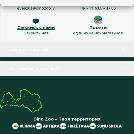
Напиши нам
Звони – 26 100 502
eveikals@dinozoo.lv
Пн.–Пт. 9:00 – 17:00
Свяжись с нами
Посети
Открыть чат
один из наших магазинов
Меню в футере
Интернет-магазин
Информация о компании
Dino Zoo – Твоя территория