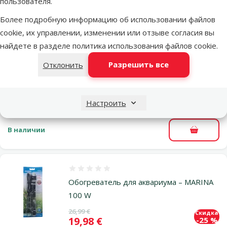
пользователя.
В наличии
В корзи
Более подробную информацию об использовании файлов
cookie, их управлении, изменении или отзыве согласия вы
найдете в разделе
политика использования файлов cookie
.
Оценка 0%
Обогреватель для аквариума – MARINA
Разрешить все
Отклонить
50 W
Исходная цена
26,99 €
Скидка
Цена
19,98 €
-25 %
Настроить
В наличии
В корзи
Оценка 0%
Обогреватель для аквариума – MARINA
100 W
Исходная цена
26,99 €
Скидка
Цена
19,98 €
-25 %