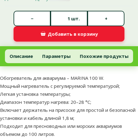
Количество штук *
−
+
шт.
Добавить в корзину
Обогреватель для аквариума – MARINA 100 W
Добавить в корзину
Описание
Параметры
Похожие продукты
В начало страницы
superzoo.product.detail.content
Обогреватель для аквариума – MARINA 100 W.
Мощный нагреватель с регулируемой температурой;
Легкая установка температуры;
Диапазон температур нагрева: 20–28 °C;
Включает держатель на присоске для простой и безопасной
установки и кабель длиной 1,8 м;
Подходит для пресноводных или морских аквариумов
объемом до 100 литров.