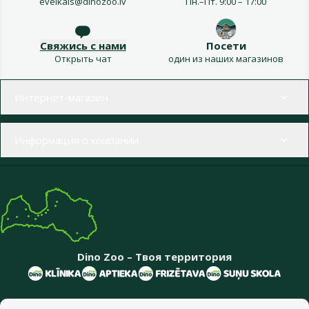
eveikals@dinozoo.lv
Пн.–Пт. 9:00 – 17:00
Свяжись с нами
Посети
Открыть чат
один из наших магазинов
Меню в футере
Интернет-магазин
Информация о компании
Dino Zoo – Твоя территория