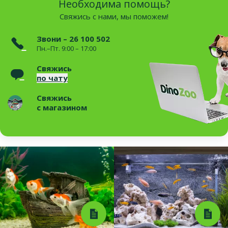
Необходима помощь?
Свяжись с нами, мы поможем!
Звони – 26 100 502
Пн.–Пт. 9:00 – 17:00
Свяжись
по чату
Свяжись
с магазином