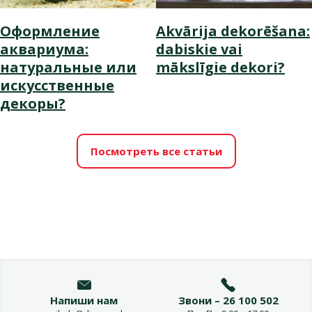
Оформление
Akvārija dekorēšana:
аквариума:
dabiskie vai
натуральные или
mākslīgie dekori?
искусственные
декоры?
Посмотреть все статьи
Напиши нам
Звони – 26 100 502