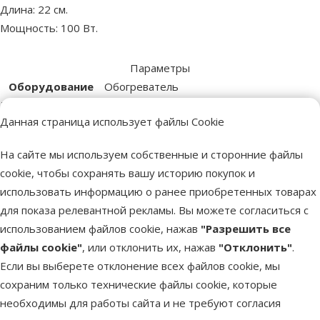
Длина: 22 см.
Мощность: 100 Вт.
Параметры
Оборудование
Обогреватель
Мощность (Ватт)
100 W
Данная страница использует файлы Cookie
Бренд
Marina
Номер в каталоге
5401
На сайте мы используем собственные и сторонние файлы
EAN
015561112338
cookie, чтобы сохранять вашу историю покупок и
Похожие продукты
использовать информацию о ранее приобретенных товарах
для показа релевантной рекламы. Вы можете согласиться с
Оценка 0%
Обогреватель для аквариума – MARINA
использованием файлов cookie, нажав
"Разрешить все
50 W mini
файлы cookie"
, или отклонить их, нажав
"Отклонить"
.
Если вы выберете отклонение всех файлов cookie, мы
Исходная цена
24,99 €
Скидка
Цена
18,98 €
-24 %
сохраним только технические файлы cookie, которые
необходимы для работы сайта и не требуют согласия