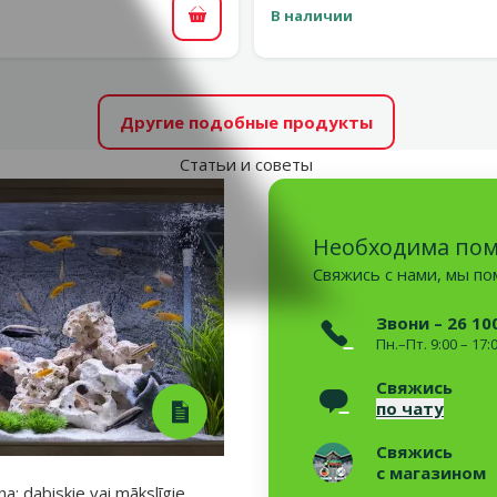
В наличии
В корзину
Другие подобные продукты
Статьи и советы
Необходима по
Свяжись с нами, мы п
Звони – 26 10
Пн.–Пт. 9:00 – 17:
Свяжись
по чату
Свяжись
с магазином
a: dabiskie vai mākslīgie