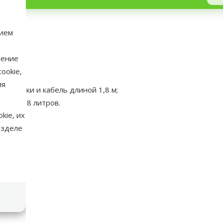
нием
рой;
нение
ookie,
ия
становки и кабель длиной 1,8 м;
м до 38 литров.
kie, их
азделе
аметры