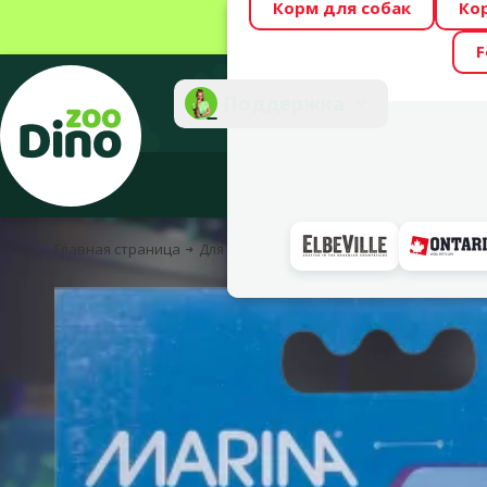
Корм для собак
Ко
Весь месяц Dino
F
Фотоконкурс “GA
Поддержка
Инте
Главная страница
Для рыбок
Аквариумное оборудование