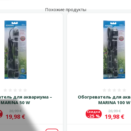
Похожие продукты
Оценка 0%
Оценка
тель для аквариума –
Обогреватель для акв
MARINA 50 W
MARINA 100 W
Исходная цена
Исходная 
26,99 €
26,99 €
а
Скидка
Цена
Цена
19,98 €
19,98 €
%
-25 %