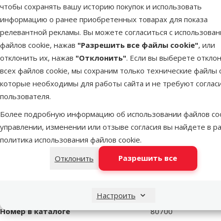
чтобы сохранять вашу историю покупок и использовать
mini
информацию о ранее приобретенных товарах для показа
релевантной рекламы. Вы можете согласиться с использова
superzoo.product.detail.content
Обогреватель для аквариума – MARINA 50 W mini.
файлов cookie, нажав
"Разрешить все файлы cookie"
, или
Небольшой, мощный нагреватель с регулируемой температу
отклонить их, нажав
"Отклонить"
. Если вы выберете откло
Легкая установка температуры;
всех файлов cookie, мы сохраним только технические файлы c
Диапазон температур нагрева: 20–28 °C;
которые необходимы для работы сайта и не требуют соглас
Включает держатель на присоске для простой и безопасной у
пользователя.
Подходит для пресноводных или морских аквариумов объемо
Более подробную информацию об использовании файлов coo
Длина: 15 см.
управлении, изменении или отзыве согласия вы найдете в р
Мощность: 50 Вт.
политика использования файлов cookie
.
Разрешить все
Отклонить
Пар
Оборудование
Аксессуары для компрессора
Мощность (Ватт)
50 W
Настроить
Бренд
Marina
Номер в каталоге
80700