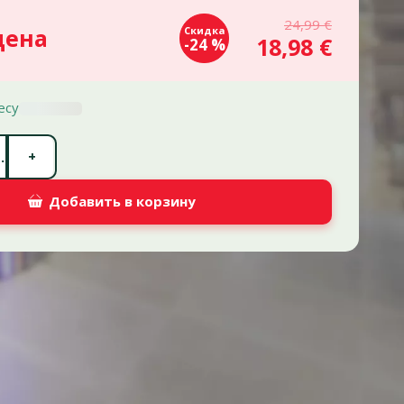
24,99 €
цена
Скидка
18,98 €
-24 %
есу
Количество штук *
+
.
Добавить в корзину