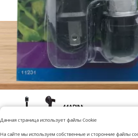
Данная страница использует файлы Cookie
Обогреватель для
На сайте мы используем собственные и сторонние файлы coo
Добавить в корзину
аквариума – MARINA 50 W