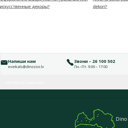
искусственные декоры?
dekori?
Напиши нам
Звони – 26 100 502
eveikals@dinozoo.lv
Пн.–Пт. 9:00 – 17:00
Меню в футере
Интернет-магазин
Dino