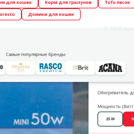
рм для кошек
Корм для грызунов
Tofu песок
 Zoo предлагает отличные цены на ТОП-овые корма! 🍖
oresto
Домики для кошек
DA ŪSAIŅI”! Возможно Твой питомец станет звездой 20
Мой
про
Поиск
рнет-магазин
Акции
Магазины
Услуги
Со
39
Самые популярные бренды
 и запасные части
Оборудование для морского аквариума
Терм
Обогреватель дл
Мощность (Ватт
25 W
5