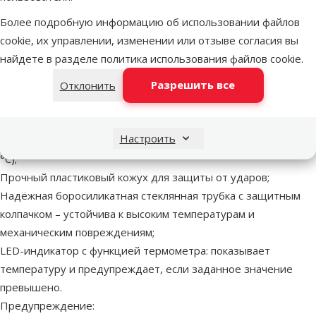
В начало страницы
Более подробную информацию об использовании файлов
cookie, их управлении, изменении или отзыве согласия вы
superzoo.product.detail.content
Термостатический нагреватель для аквариумов объёмом
от
найдете в разделе
политика использования файлов cookie
.
150 до 225 л
Разрешить все
Отклонить
Интегрированный микропроцессор для стабильной и
надёжной работы;
Современный и компактный дизайн;
Настроить
Удобная регулировка температуры одним касанием (до 32
°C);
Прочный пластиковый кожух для защиты от ударов;
Надёжная боросиликатная стеклянная трубка с защитным
колпачком – устойчива к высоким температурам и
механическим повреждениям;
LED-индикатор с функцией термометра: показывает
температуру и предупреждает, если заданное значение
превышено.
Предупреждение: