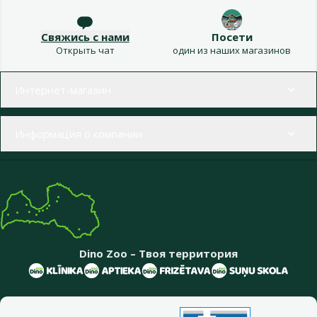
Свяжись с нами
Посети
Открыть чат
один из наших магазинов
Меню в футере
Интернет-магазин
Информация о компании
Dino Zoo – Твоя территория