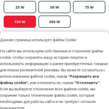
25 W
50 W
75 W
150 W
300 W
Цена
Данная страница использует файлы Cookie
29,99 €
Информация о цене и наличии товара
На сайте мы используем собственные и сторонние файлы
cookie, чтобы сохранять вашу историю покупок и
Доставка по адресу
Бесплатная доставка
использовать информацию о ранее приобретенных товарах
для показа релевантной рекламы. Вы можете согласиться с
Количество штук *
использованием файлов cookie, нажав
"Разрешить все
−
+
шт.
файлы cookie"
, или отклонить их, нажав
"Отклонить"
.
Если вы выберете отклонение всех файлов cookie, мы
Добавить в корзину
сохраним только технические файлы cookie, которые
необходимы для работы сайта и не требуют согласия
пользователя.
Обогреватель для аквариума – Tetra Electronic HT 150 W, 150-225
Добавить в корзину
Описание
Параметры
Похожие продукты