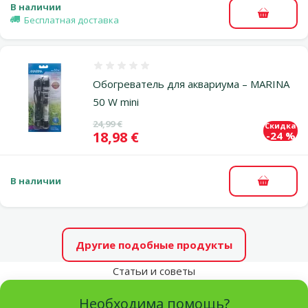
В наличии
В корзи
Бесплатная доставка
Оценка 0%
Обогреватель для аквариума – MARINA
50 W mini
Исходная цена
24,99 €
Скидка
Цена
18,98 €
-24 %
В наличии
В корзи
Другие подобные продукты
Статьи и советы
Необходима помощь?