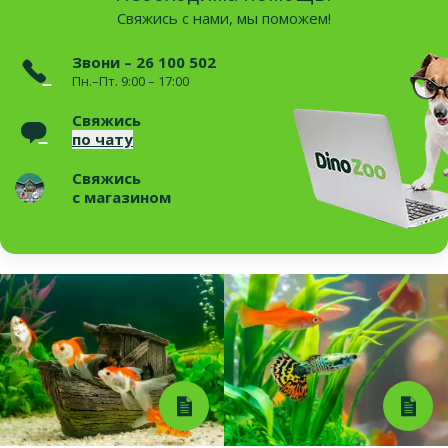
Свяжись с нами, мы поможем!
Звони – 26 100 502
Пн.–Пт. 9:00 – 17:00
Свяжись
по чату
Свяжись
с магазином