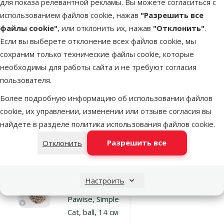
для показа релевантной рекламы. Вы можете согласиться с
кошек – AFP
использованием файлов cookie, нажав
"Разрешить все
Furry Ball Fluffy
файлы cookie"
, или отклонить их, нажав
"Отклонить"
.
Ball, pink
Если вы выберете отклонение всех файлов cookie, мы
Исходная цена
2,49 €
Скидка
сохраним только технические файлы cookie, которые
Цена
1,87 €
-24 %
необходимы для работы сайта и не требуют согласия
Выгодно
пользователя.
🛍️
Более подробную информацию об использовании файлов
cookie, их управлении, изменении или отзыве согласия вы
В наличии
найдете в разделе
политика использования файлов cookie
.
В корзину
Разрешить все
Отклонить
Оценка 0%
Игрушка для
Настроить
кошек –
Pawise, Simple
Cat, ball, 14 см