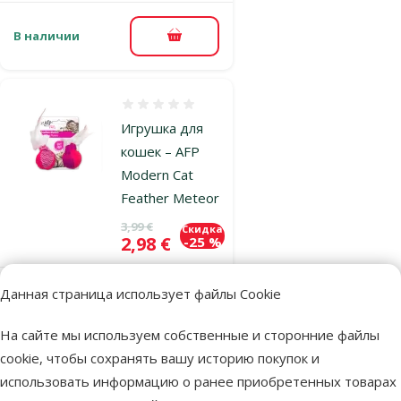
В наличии
В корзину
Оценка 0%
Игрушка для
кошек – AFP
Modern Cat
Feather Meteor
Исходная цена
3,99 €
Скидка
Цена
2,98 €
-25 %
Данная страница использует файлы Cookie
В наличии
В корзину
На сайте мы используем собственные и сторонние файлы
cookie, чтобы сохранять вашу историю покупок и
Оценка 0%
использовать информацию о ранее приобретенных товарах
Игрушка для