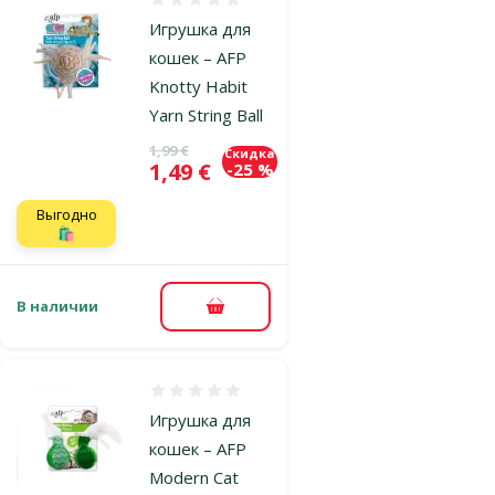
Оценка 0%
Игрушка для
кошек – AFP
Knotty Habit
Yarn String Ball
Исходная цена
1,99 €
Скидка
Цена
1,49 €
-25 %
Выгодно
🛍️
В наличии
В корзину
Оценка 0%
Игрушка для
кошек – AFP
Modern Cat