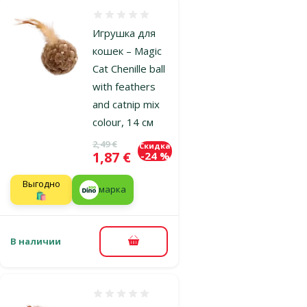
Оценка 0%
Игрушка для
кошек – Magic
Cat Chenille ball
with feathers
and catnip mix
colour, 14 см
Исходная цена
2,49 €
Скидка
Цена
1,87 €
-24 %
Выгодно
марка
🛍️
В наличии
В корзину
Оценка 0%