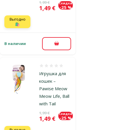
Исходная цена
1,99 €
Скидка
Цена
1,49 €
-25 %
Выгодно
🛍️
В наличии
В корзину
Оценка 0%
Игрушка для
кошек –
Pawise Meow
Meow Life, Ball
with Tail
Исходная цена
1,99 €
Скидка
Цена
1,49 €
-25 %
Выгодно