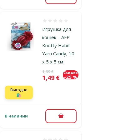
Оценка 0%
Игрушка для
кошек – AFP
Knotty Habit
Yarn Candy, 10
x 5 x 5 см
Исходная цена
1,99 €
Скидка
Цена
1,49 €
-25 %
Выгодно
🛍️
В наличии
В корзину