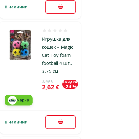
В наличии
В корзину
Оценка 0%
Игрушка для
кошек – Magic
Cat Toy foam
football 4 шт.,
3,75 см
Исходная цена
3,49 €
Скидка
Цена
2,62 €
-24 %
марка
В наличии
В корзину