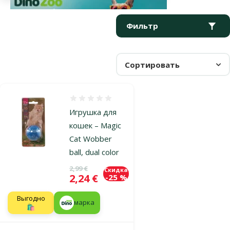
Параметрический фильтр
Выбранные фильтры
Продукты в категории Мячики и шарики для хорьков
Фильтр
Сортировать
Оценка 0%
Игрушка для
кошек – Magic
Cat Wobber
ball, dual color
Исходная цена
2,99 €
Скидка
Цена
2,24 €
-25 %
Выгодно
марка
🛍️