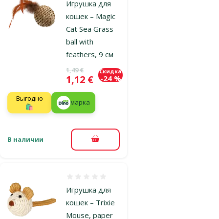
Игрушка для
кошек – Magic
Cat Sea Grass
ball with
feathers, 9 см
Исходная цена
1,49 €
Скидка
Цена
1,12 €
-24 %
Выгодно
марка
🛍️
В наличии
В корзину
Оценка 0%
Игрушка для
кошек – Trixie
Mouse, paper