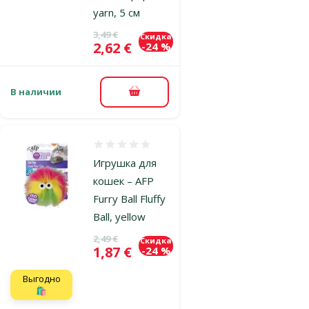
yarn, 5 см
Исходная цена
3,49 €
Скидка
Цена
2,62 €
-24 %
В наличии
В корзину
Оценка 0%
Игрушка для
кошек – AFP
Furry Ball Fluffy
Ball, yellow
Исходная цена
2,49 €
Скидка
Цена
1,87 €
-24 %
Выгодно
🛍️