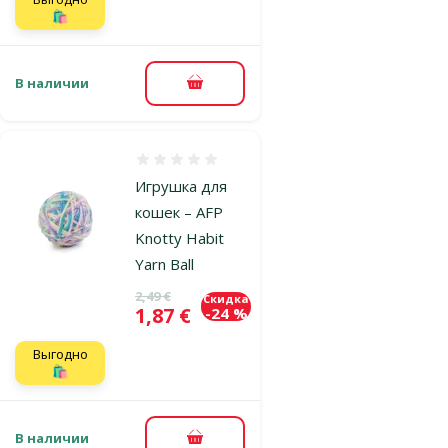
🛍️
В наличии
В корзину
Оценка 0%
Игрушка для
кошек – AFP
Knotty Habit
Yarn Ball
Исходная цена
2,49 €
Скидка
Цена
1,87 €
-24 %
Выгодно
🛍️
В наличии
В корзину