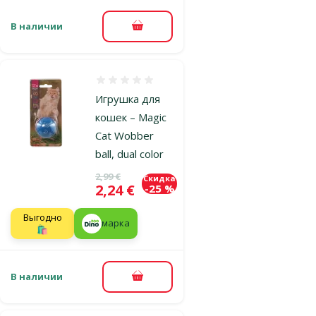
В наличии
В корзину
Оценка 0%
Игрушка для
кошек – Magic
Cat Wobber
ball, dual color
Исходная цена
2,99 €
Скидка
Цена
2,24 €
-25 %
Выгодно
марка
🛍️
В наличии
В корзину