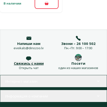
В наличии
В корзину
Напиши нам
Звони – 26 100 502
eveikals@dinozoo.lv
Пн.–Пт. 9:00 – 17:00
Свяжись с нами
Посети
Открыть чат
один из наших магазинов
Меню в футере
Интернет-магазин
Информация о компании