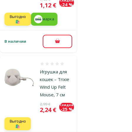
Скидка
Цена
1,12 €
-24 %
Выгодно
марка
🛍️
В наличии
В корзину
Оценка 0%
Игрушка для
кошек – Trixie
Wind Up Felt
Mouse, 7 см
Исходная цена
2,99 €
Скидка
Цена
2,24 €
-25 %
Выгодно
🛍️