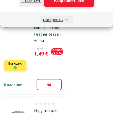
Разрешить все
Отклонить
Оценка 0%
Настроить
Игрушка для
кошек – Trixie,
Feather teaser,
50 см
Исходная цена
1,99 €
Скидка
Цена
1,49 €
-25 %
Выгодно
🛍️
В наличии
В корзину
Оценка 0%
Игрушка для