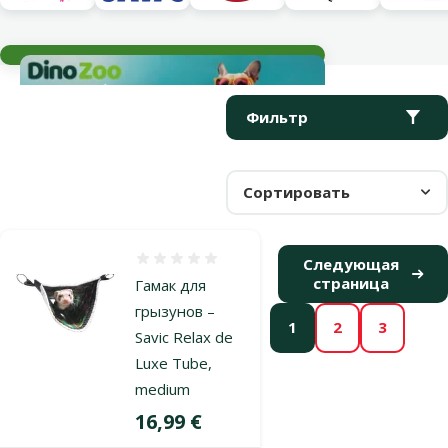
Текущие события
Параметрический фильтр
Выбранные фильтры
Продукты в категории Игрушки для хорьков
Фильтр
Сортировать
Оценка 0%
Следующая
страница
Гамак для
грызунов –
1
2
3
Savic Relax de
Luxe Tube,
medium
Цена
16,99 €