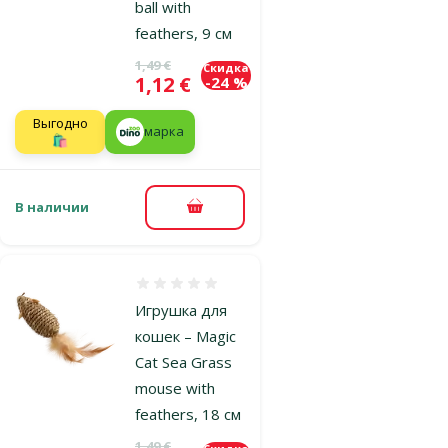
ball with
feathers, 9 см
Исходная цена
1,49 €
Скидка
Цена
1,12 €
-24 %
Выгодно
марка
🛍️
В наличии
В корзину
Оценка 0%
Игрушка для
кошек – Magic
Cat Sea Grass
mouse with
feathers, 18 см
Исходная цена
1,49 €