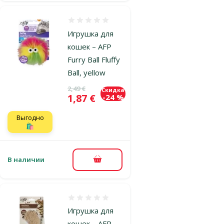
Оценка 0%
Игрушка для
кошек – AFP
Furry Ball Fluffy
Ball, yellow
Исходная цена
2,49 €
Скидка
Цена
1,87 €
-24 %
Выгодно
🛍️
В наличии
В корзину
Оценка 0%
Игрушка для
кошек – AFP