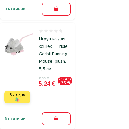
В наличии
В корзину
Оценка 0%
Игрушка для
кошек – Trixie
Gerbil Running
Mouse, plush,
5,5 см
Исходная цена
6,99 €
Скидка
Цена
5,24 €
-25 %
Выгодно
🛍️
В наличии
В корзину