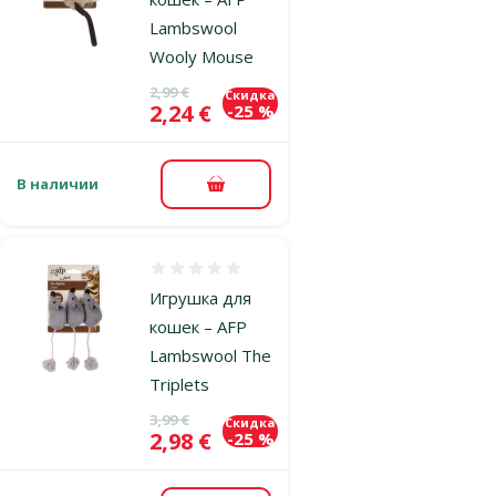
Lambswool
Wooly Mouse
Исходная цена
2,99 €
Скидка
Цена
2,24 €
-25 %
В наличии
В корзину
Оценка 0%
Игрушка для
кошек – AFP
Lambswool The
Triplets
Исходная цена
3,99 €
Скидка
Цена
2,98 €
-25 %