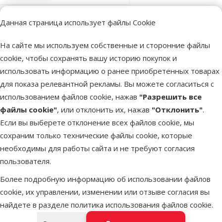
Данная страница использует файлы Cookie
В наличии
В корзину
На сайте мы используем собственные и сторонние файлы
cookie, чтобы сохранять вашу историю покупок и
Оценка 0%
использовать информацию о ранее приобретенных товарах
Игрушка для
для показа релевантной рекламы. Вы можете согласиться с
кошек – Trixie,
использованием файлов cookie, нажав
"Разрешить все
Kitty-Dangler,
файлы cookie"
, или отклонить их, нажав
"Отклонить"
.
with fur mouse,
Если вы выберете отклонение всех файлов cookie, мы
50 см
сохраним только технические файлы cookie, которые
Исходная цена
2,99 €
Скидка
необходимы для работы сайта и не требуют согласия
Цена
2,24 €
-25 %
пользователя.
Выгодно
Более подробную информацию об использовании файлов
🛍️
cookie, их управлении, изменении или отзыве согласия вы
найдете в разделе
политика использования файлов cookie
.
В наличии
В корзину