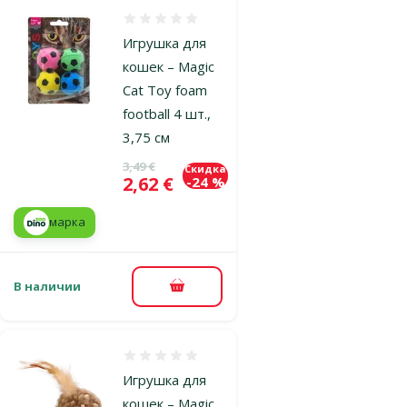
Оценка 0%
Игрушка для
кошек – Magic
Cat Toy foam
football 4 шт.,
3,75 см
Исходная цена
3,49 €
Скидка
Цена
2,62 €
-24 %
марка
В наличии
В корзину
Оценка 0%
Игрушка для
кошек – Magic