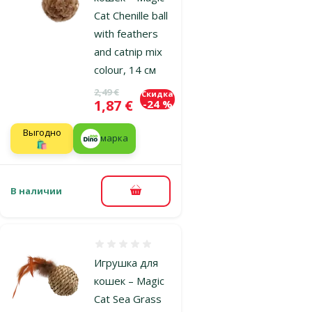
Cat Chenille ball
with feathers
and catnip mix
colour, 14 см
Исходная цена
2,49 €
Скидка
Цена
1,87 €
-24 %
Выгодно
марка
🛍️
В наличии
В корзину
Оценка 0%
Игрушка для
кошек – Magic
Cat Sea Grass