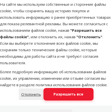
На сайте мы используем собственные и сторонние файлы
cookie, чтобы сохранять вашу историю покупок и
Latvijas Pasts пакомат
послезавтра
использовать информацию о ранее приобретенных товарах
для показа релевантной рекламы. Вы можете согласиться с
использованием файлов cookie, нажав
"Разрешить все
DPD Pickup tīkls
послезавтра
файлы cookie"
, или отклонить их, нажав
"Отклонить"
.
Если вы выберете отклонение всех файлов cookie, мы
LATVIJAS PASTS почтовое
сохраним только технические файлы cookie, которые
послезавтра
отделение
необходимы для работы сайта и не требуют согласия
пользователя.
Более подробную информацию об использовании файлов
OMNIVA пакоматы
послезавтра
cookie, их управлении, изменении или отзыве согласия вы
найдете в разделе
политика использования файлов cookie
.
Добавить в корзину
Разрешить все
Отклонить