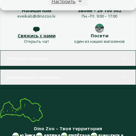
Настроить
Напиши нам
Звони – 26 100 502
eveikals@dinozoo.lv
Пн.–Пт. 9:00 – 17:00
Свяжись с нами
Посети
Открыть чат
один из наших магазинов
Меню в футере
Интернет-магазин
Информация о компании
Dino Zoo – Твоя территория