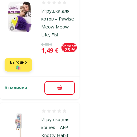
Оценка 0%
Игрушка для
котов – Pawise
Meow Meow
Life, Fish
Исходная цена
1,99 €
Скидка
Цена
1,49 €
-25 %
Выгодно
🛍️
В наличии
В корзину
Оценка 0%
Игрушка для
кошек – AFP
Knotty Habit