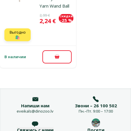
Yarn Wand Ball
Исходная цена
2,99 €
Скидка
Цена
2,24 €
-25 %
Выгодно
🛍️
В наличии
В корзину
Напиши нам
Звони – 26 100 502
eveikals@dinozoo.lv
Пн.–Пт. 9:00 – 17:00
Свяжись с нами
Посети