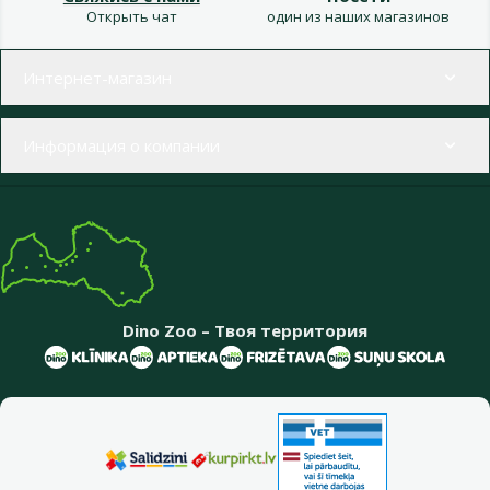
Открыть чат
один из наших магазинов
Меню в футере
Интернет-магазин
Информация о компании
Dino Zoo – Твоя территория