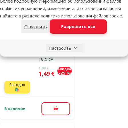
Более подробную информацию об использовании файлов
В корзину
cookie, их управлении, изменении или отзыве согласия вы
найдете в разделе
политика использования файлов cookie
.
Оценка 0%
Разрешить все
Отклонить
Игрушка для
кошек –
Pawise, Simple
Настроить
Cat, sheep,
18,5 см
Исходная цена
1,99 €
Скидка
Цена
1,49 €
-25 %
Выгодно
🛍️
В наличии
В корзину