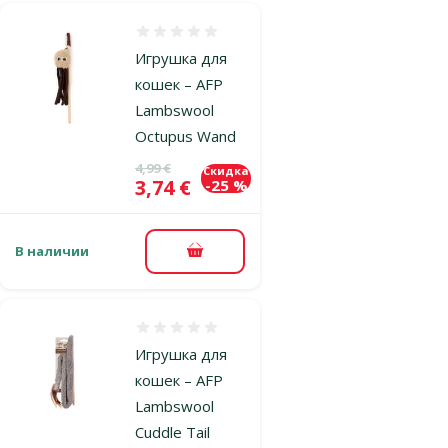
Оценка 0%
Игрушка для
кошек – AFP
Lambswool
Octupus Wand
Исходная цена
4,99 €
Скидка
Цена
3,74 €
-25 %
В наличии
В корзину
Оценка 0%
Игрушка для
кошек – AFP
Lambswool
Cuddle Tail