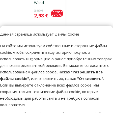
Wand
Исходная цена
3,99 €
Скидка
Цена
2,98 €
-25 %
В наличии
В корзину
Данная страница использует файлы Cookie
На сайте мы используем собственные и сторонние файлы
Оценка 0%
cookie, чтобы сохранять вашу историю покупок и
Игрушка для
использовать информацию о ранее приобретенных товарах
кошек – AFP
для показа релевантной рекламы. Вы можете согласиться с
Modern Cat
использованием файлов cookie, нажав
"Разрешить все
Magic Wing
файлы cookie"
, или отклонить их, нажав
"Отклонить"
.
Wand
Если вы выберете отклонение всех файлов cookie, мы
сохраним только технические файлы cookie, которые
Исходная цена
3,99 €
Скидка
Цена
2,98 €
-25 %
необходимы для работы сайта и не требуют согласия
пользователя.
В наличии