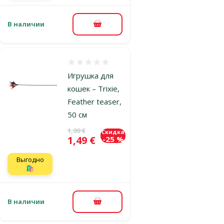
В наличии
В корзину
Оценка 0%
Игрушка для
кошек – Trixie,
Feather teaser,
50 см
Исходная цена
1,99 €
Скидка
Цена
1,49 €
-25 %
Выгодно
🛍️
В наличии
В корзину