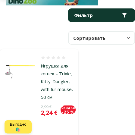
Параметрический фильтр
Выбранные фильтры
Продукты в категории Прочие игрушки для хорьков
Фильтр
Сортировать
Оценка 0%
Игрушка для
кошек – Trixie,
Kitty-Dangler,
with fur mouse,
50 см
Исходная цена
2,99 €
Скидка
Цена
2,24 €
-25 %
Выгодно
🛍️