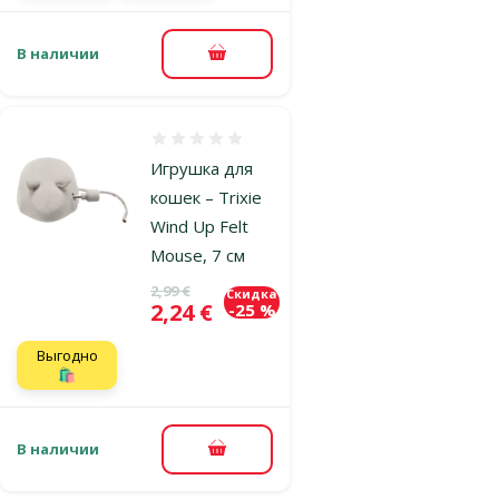
В наличии
В корзину
Оценка 0%
Игрушка для
кошек – Trixie
Wind Up Felt
Mouse, 7 см
Исходная цена
2,99 €
Скидка
Цена
2,24 €
-25 %
Выгодно
🛍️
В наличии
В корзину