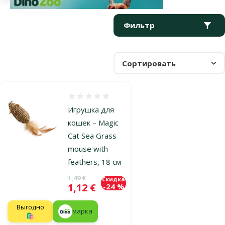
Параметрический фильтр
Выбранные фильтры
Продукты в категории Мышки игрушки для хорьков
Фильтр
Сортировать
Оценка 0%
Игрушка для
кошек – Magic
Cat Sea Grass
mouse with
feathers, 18 см
Исходная цена
1,49 €
Скидка
Цена
1,12 €
-24 %
Выгодно
марка
🛍️