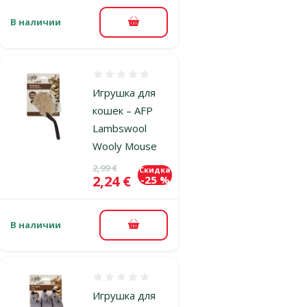
В наличии
В корзину
Оценка 0%
Игрушка для
кошек – AFP
Lambswool
Wooly Mouse
Исходная цена
2,99 €
Скидка
Цена
2,24 €
-25 %
В наличии
В корзину
Оценка 0%
Игрушка для