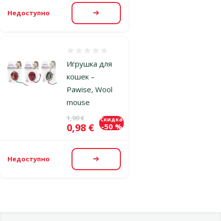
Недоступно
Посмотреть
Оценка 0%
Игрушка для
кошек –
Pawise, Wool
mouse
Исходная цена
1,99 €
Скидка
Цена
0,98 €
-50 %
Недоступно
Посмотреть