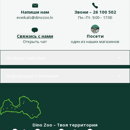
Напиши нам
Звони – 26 100 502
eveikals@dinozoo.lv
Пн.–Пт. 9:00 – 17:00
Свяжись с нами
Посети
Открыть чат
один из наших магазинов
Меню в футере
Интернет-магазин
Информация о компании
Dino Zoo – Твоя территория