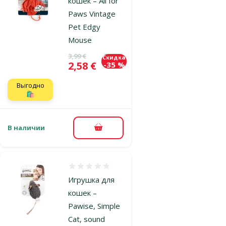
кошек – All for
Paws Vintage
Pet Edgy
Mouse
Исходная цена
3,99 €
Скидка
Цена
2,58 €
-35 %
Выгодно
🛍️
В наличии
В корзину
Оценка 0%
Игрушка для
кошек –
Pawise, Simple
Cat, sound