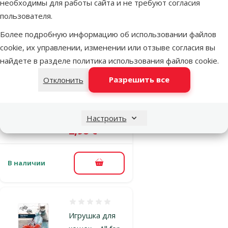
необходимы для работы сайта и не требуют согласия
В наличии
пользователя.
В корзину
Более подробную информацию об использовании файлов
cookie, их управлении, изменении или отзыве согласия вы
Оценка 0%
найдете в разделе
политика использования файлов cookie
.
Игрушка для
кошек – AFP
Разрешить все
Отклонить
Lambswool
Flying Mouse
Настроить
Исходная цена
3,99 €
Скидка
Цена
2,98 €
-25 %
В наличии
В корзину
Оценка 0%
Игрушка для