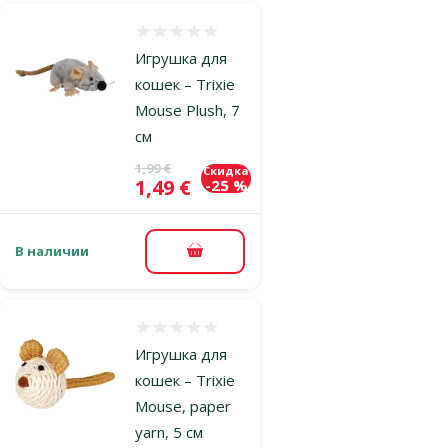
Оценка 0%
Игрушка для
кошек – Trixie
Mouse Plush, 7
см
Исходная цена
1,99 €
Скидка
Цена
1,49 €
-25 %
В наличии
В корзину
Оценка 0%
Игрушка для
кошек – Trixie
Mouse, paper
yarn, 5 см