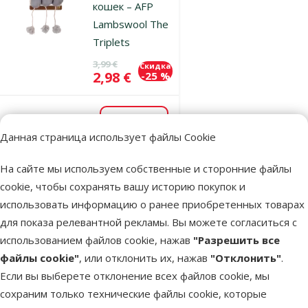
кошек – AFP
Lambswool The
Triplets
Исходная цена
3,99 €
Скидка
Цена
2,98 €
-25 %
В наличии
В корзину
Данная страница использует файлы Cookie
На сайте мы используем собственные и сторонние файлы
Оценка 0%
cookie, чтобы сохранять вашу историю покупок и
Игрушка для
использовать информацию о ранее приобретенных товарах
кошек – AFP
для показа релевантной рекламы. Вы можете согласиться с
Lambswool
использованием файлов cookie, нажав
"Разрешить все
Snow Mouse
файлы cookie"
, или отклонить их, нажав
"Отклонить"
.
Исходная цена
2,49 €
Скидка
Если вы выберете отклонение всех файлов cookie, мы
Цена
1,87 €
-24 %
сохраним только технические файлы cookie, которые