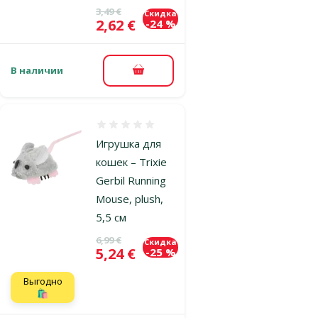
Исходная цена
3,49 €
Скидка
Цена
2,62 €
-24 %
В наличии
В корзину
Оценка 0%
Игрушка для
кошек – Trixie
Gerbil Running
Mouse, plush,
5,5 см
Исходная цена
6,99 €
Скидка
Цена
5,24 €
-25 %
Выгодно
🛍️