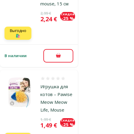
mouse, 15 см
Исходная цена
2,99 €
Скидка
Цена
2,24 €
-25 %
Выгодно
🛍️
В наличии
В корзину
Оценка 0%
Игрушка для
котов – Pawise
Meow Meow
Life, Mouse
Исходная цена
1,99 €
Скидка
Цена
1,49 €
-25 %