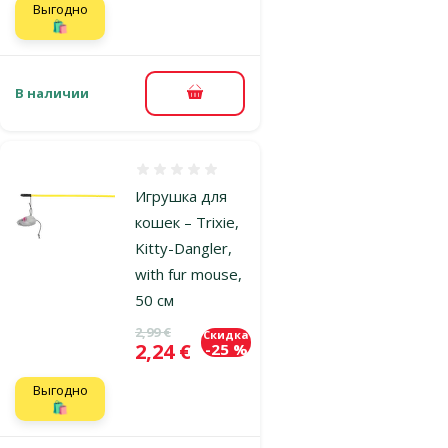
Выгодно
🛍️
В наличии
В корзину
Оценка 0%
Игрушка для
кошек – Trixie,
Kitty-Dangler,
with fur mouse,
50 см
Исходная цена
2,99 €
Скидка
Цена
2,24 €
-25 %
Выгодно
🛍️