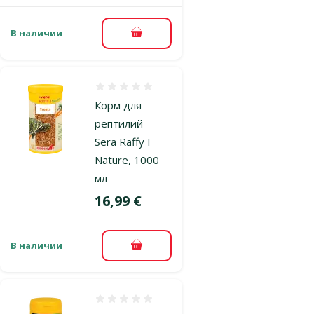
В наличии
В корзину
Оценка 0%
Корм для
рептилий –
Sera Raffy I
Nature, 1000
мл
Цена
16,99 €
В наличии
В корзину
Оценка 0%