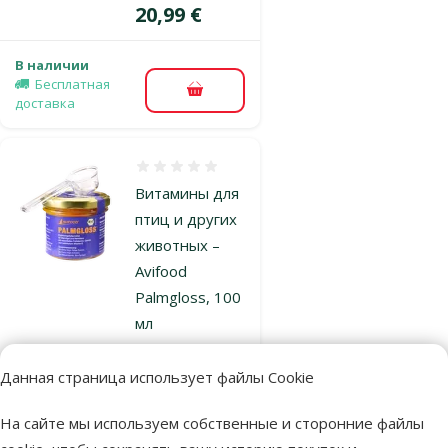
Цена
20,99 €
В наличии
Бесплатная
В корзину
доставка
Оценка 0%
Витамины для
птиц и других
животных –
Avifood
Palmgloss, 100
мл
Цена
45,99 €
Данная страница использует файлы Cookie
В наличии
На сайте мы используем собственные и сторонние файлы
Бесплатная
В корзину
доставка