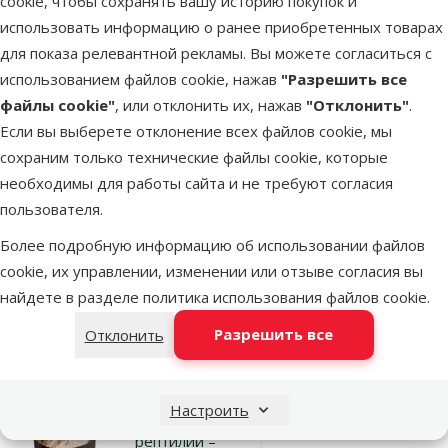
cookie, чтобы сохранять вашу историю покупок и
использовать информацию о ранее приобретенных товарах
для показа релевантной рекламы. Вы можете согласиться с
Оценка 0%
использованием файлов cookie, нажав
"Разрешить все
Корм для
файлы cookie"
, или отклонить их, нажав
"Отклонить"
.
рептилий –
Если вы выберете отклонение всех файлов cookie, мы
Tetra
сохраним только технические файлы cookie, которые
Gammarus,
необходимы для работы сайта и не требуют согласия
1000 мл
пользователя.
Цена
13,99 €
Более подробную информацию об использовании файлов
cookie, их управлении, изменении или отзыве согласия вы
В наличии
В корзину
найдете в разделе
политика использования файлов cookie
.
Разрешить все
Отклонить
Оценка 0%
Дополнительный
Настроить
корм для
рептилий –