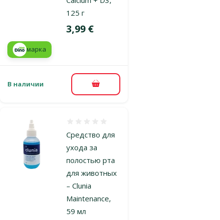
125 г
Цена
3,99 €
марка
В наличии
В корзину
Оценка 0%
Средство для
ухода за
полостью рта
для животных
– Clunia
Maintenance,
59 мл