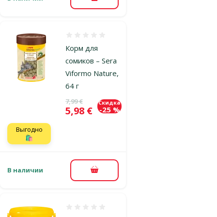
В корзину
Оценка 0%
Корм для
сомиков – Sera
Viformo Nature,
64 г
Исходная цена
7,99 €
Скидка
Цена
5,98 €
-25 %
Выгодно
🛍️
В наличии
В корзину
Оценка 0%