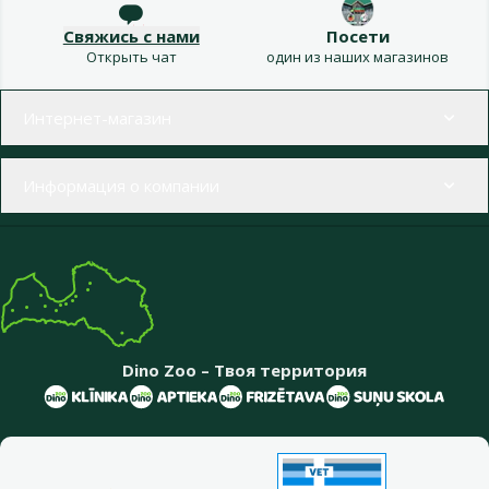
Свяжись с нами
Посети
Открыть чат
один из наших магазинов
Меню в футере
Интернет-магазин
Информация о компании
Dino Zoo – Твоя территория