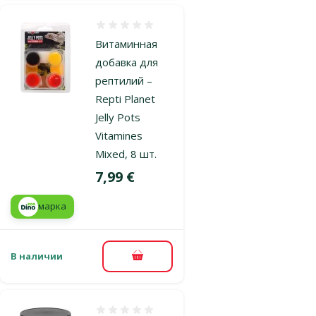
Оценка 0%
Витаминная
добавка для
рептилий –
Repti Planet
Jelly Pots
Vitamines
Mixed, 8 шт.
Цена
7,99 €
марка
В наличии
В корзину
Оценка 0%