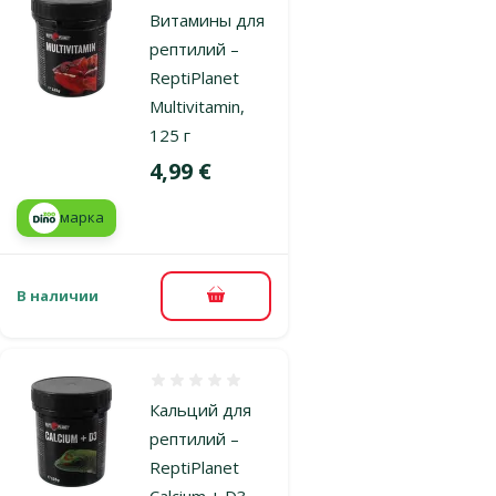
Витамины для
рептилий –
ReptiPlanet
Multivitamin,
125 г
Цена
4,99 €
марка
В наличии
В корзину
Оценка 0%
Кальций для
рептилий –
ReptiPlanet
Calcium + D3,