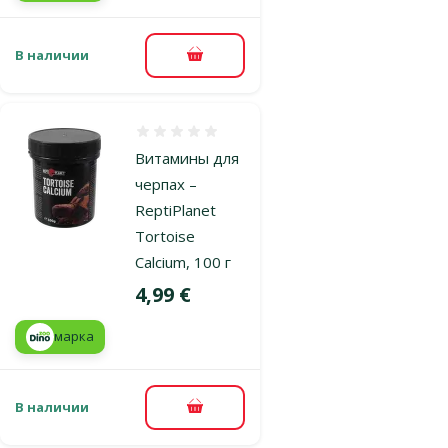
В наличии
В корзину
Оценка 0%
Витамины для
черпах –
ReptiPlanet
Tortoise
Calcium, 100 г
Цена
4,99 €
марка
В наличии
В корзину