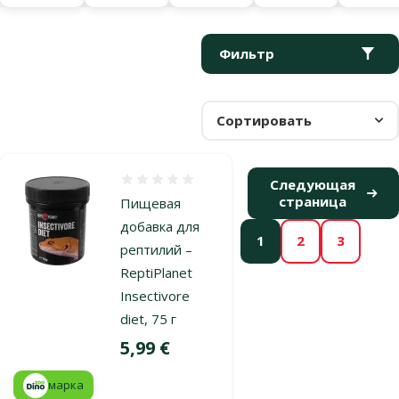
Параметрический фильтр
Выбранные фильтры
Продукты в категории Корм для рептилий
Фильтр
Сортировать
Оценка 0%
Следующая
страница
Пищевая
добавка для
1
2
3
рептилий –
ReptiPlanet
Insectivore
diet, 75 г
Цена
5,99 €
марка