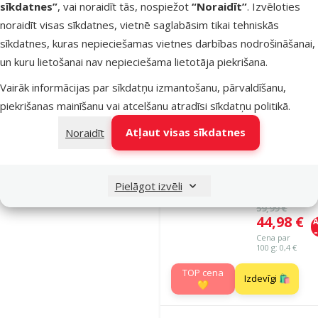
sīkdatnes”
, vai noraidīt tās, nospiežot
“Noraidīt”
. Izvēloties
Noliktavā
noraidīt visas sīkdatnes, vietnē saglabāsim tikai tehniskās
Bezmaksas
sīkdatnes, kuras nepieciešamas vietnes darbības nodrošināšanai,
Pie
piegāde
un kuru lietošanai nav nepieciešama lietotāja piekrišana.
Vairāk informācijas par sīkdatņu izmantošanu, pārvaldīšanu,
Atsauksmes
piekrišanas mainīšanu vai atcelšanu atradīsi
sīkdatņu politikā
.
Barība suņi
Josera High
Atļaut visas sīkdatnes
Noraidīt
Protein All S
Adult, Chicke
12,5 kg
Pielāgot izvēli
Oriģinālā ce
59,99 €
Cena
44,98 €
A
Cena par
100 g: 0,4 €
TOP cena
Izdevīgi 🛍️
💛