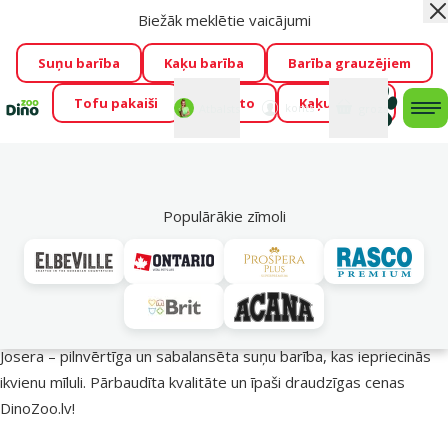
Biežāk meklētie vaicājumi
Aiz
Visu mēnesi Dino Zoo piedāvā lieliskas cenas mīluļu TOP
barībām! 🍖
→
Skatīt piedāvājumu!
Suņu barība
Kaķu barība
Barība grauzējiem
Tofu pakaiši
Foresto
Kaķu mājas
Fotokonkurss “GADA ŪSAIŅI”!
Varbūt tieši Tavs mīlulis
Mans
Mans
konts
Atbalsts
grozs
me
būs 2027. gada zvaigzne
→
Piedalīties
Mek
🔥 Akciju piedāvājumi
Populārākie zīmoli
Josera barība suņiem – uzturs veselīgākai dzīvei!
Josera – pilnvērtīga un sabalansēta suņu barība, kas iepriecinās
ikvienu mīluli. Pārbaudīta kvalitāte un īpaši draudzīgas cenas
DinoZoo.lv!