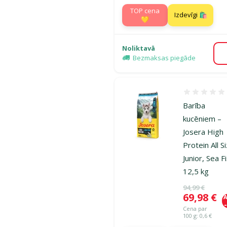
TOP cena
Izdevīgi 🛍️
💛
Noliktavā
Bezmaksas piegāde
Atsauksmes
Barība
kucēniem –
Josera High
Protein All S
Junior, Sea F
12,5 kg
Oriģinālā ce
94,99 €
Cena
69,98 €
A
Cena par
100 g: 0,6 €