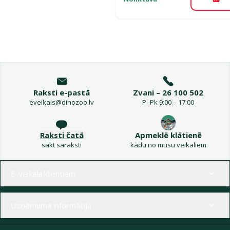
Pie
Raksti e-pastā
Zvani – 26 100 502
eveikals@dinozoo.lv
P–Pk 9:00 – 17:00
Raksti čatā
Apmeklē klātienē
sākt saraksti
kādu no mūsu veikaliem
Izvēlne kājenē
E-veikala klientiem
Uzņēmuma informācija