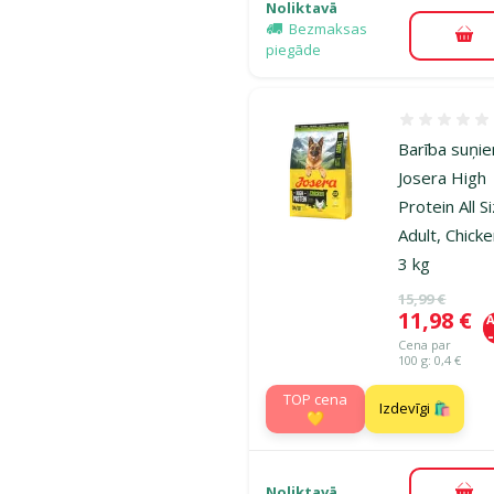
Noliktavā
Bezmaksas
Pie
piegāde
Atsauksmes
Barība suņi
Josera High
Protein All S
Adult, Chicke
3 kg
Oriģinālā ce
15,99 €
Cena
11,98 €
A
Cena par
100 g: 0,4 €
TOP cena
Izdevīgi 🛍️
💛
Noliktavā