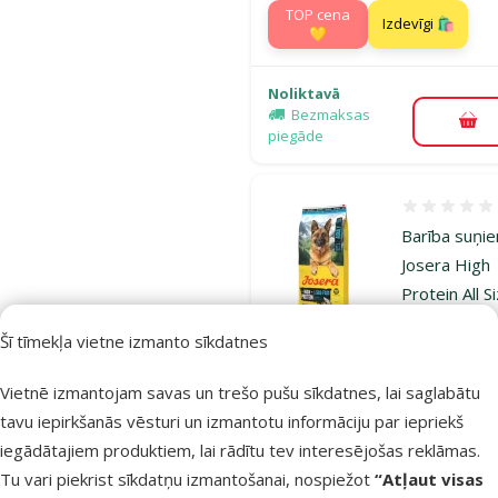
TOP cena
Izdevīgi 🛍️
💛
Noliktavā
Bezmaksas
Pie
piegāde
Atsauksmes
Barība suņi
Josera High
Protein All S
Adult Sea Fis
Šī tīmekļa vietne izmanto sīkdatnes
12,5 kg
Oriģinālā ce
66,99 €
A
Vietnē izmantojam savas un trešo pušu sīkdatnes, lai saglabātu
Cena
49,98 €
tavu iepirkšanās vēsturi un izmantotu informāciju par iepriekš
iegādātajiem produktiem, lai rādītu tev interesējošas reklāmas.
TOP cena
Izdevīgi 🛍️
💛
Tu vari piekrist sīkdatņu izmantošanai, nospiežot
“Atļaut visas