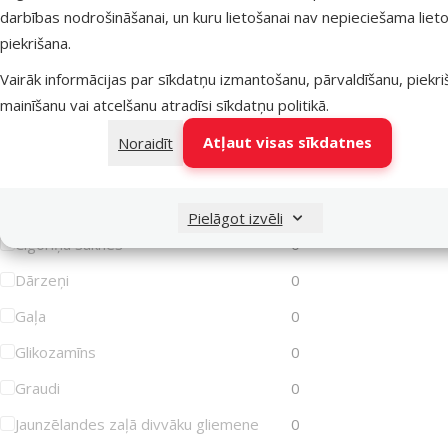
darbības nodrošināšanai, un kuru lietošanai nav nepieciešama lieto
piekrišana.
Sastāvs un garšas
Vairāk informācijas par sīkdatņu izmantošanu, pārvaldīšanu, piekr
Atlasīt pēc: sastāvs un garšas
mainīšanu vai atcelšanu atradīsi
sīkdatņu politikā
.
Augu izcelsmes produkti
0
Atļaut visas sīkdatnes
Noraidīt
Bez graudiem
0
Bietes
0
Pielāgot izvēli
Cigoriņu saknes
0
Dārzeņi
0
Gaļa
0
Glikozamīns
0
Graudi
0
Jaunzēlandes zaļā divvāku gliemene
0