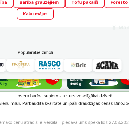
ība
Barība grauzējiem
Tofu pakaiši
Foresto
o Zoo piedāvā lieliskas cenas mīluļu TOP barībām! 🍖
→
Skat
Kaķu mājas
ADA ŪSAIŅI”!
Varbūt tieši Tavs mīlulis būs 2027. gada zvai
Man
Meklēt
als
Akciju piedāvājumi
Veikali
Pakalpojumi
P
39
Populārākie zīmoli
īgākai dzīvei!
Josera barība suņiem – uzturs veselīgākai dzīvei!
vienu mīluli. Pārbaudīta kvalitāte un īpaši draudzīgas cenas DinoZoo
emāko cenu atradīsi e-veikalā – piedāvājums spēkā līdz 27.08.20