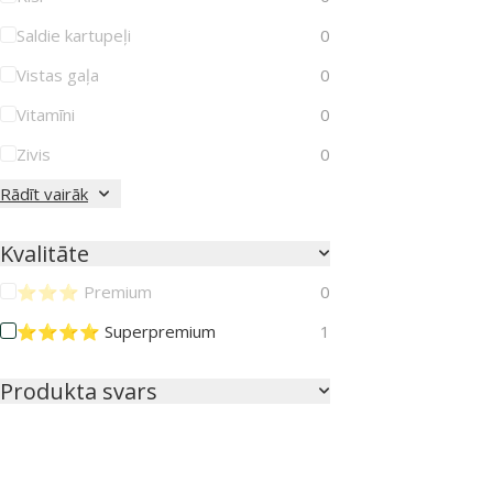
Saldie kartupeļi
0
Vistas gaļa
0
Vitamīni
0
Zivis
0
Rādīt vairāk
Kvalitāte
⭐⭐⭐ Premium
0
⭐⭐⭐⭐ Superpremium
1
Produkta svars