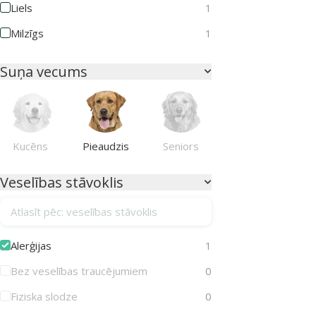
Liels
1
Milzīgs
1
Suņa vecums
Kucēns
Pieaudzis
Seniors
Veselības stāvoklis
Atlasīt pēc: veselības stāvoklis
Alerģijas
1
Bez veselības traucējumiem
0
Fiziska slodze
0