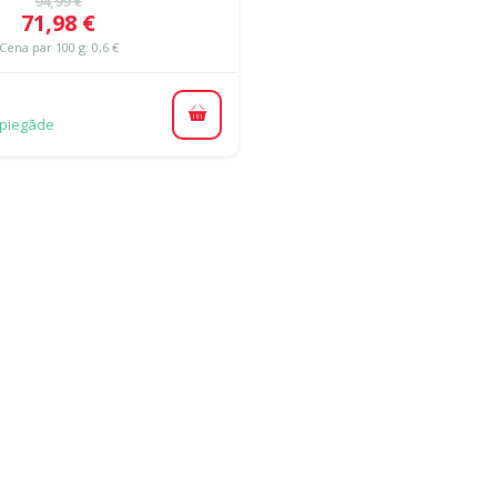
94,99 €
Cena
71,98 €
Cena par 100 g: 0,6 €
Pievienot grozam
piegāde