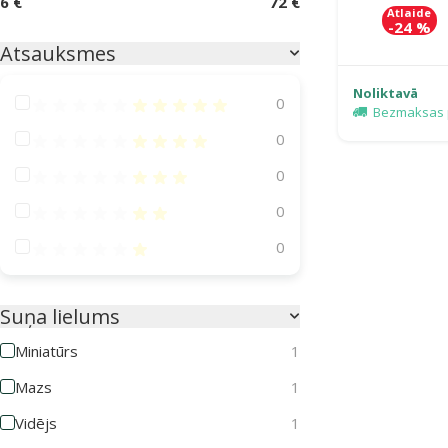
6 €
72 €
Atlaide
-24 %
Atsauksmes
Noliktavā
Atsauksmes 100%
0
Bezmaksas 
Atsauksmes 80%
0
Atsauksmes 60%
0
Atsauksmes 40%
0
Atsauksmes 20%
0
Suņa lielums
Miniatūrs
1
Mazs
1
Vidējs
1