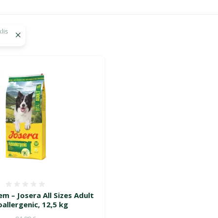
lis
 barība suņiem – uzturs veselīgākai dzīvei!"
Atsauksmes 0%
em – Josera All Sizes Adult
allergenic, 12,5 kg
Oriģinālā cena