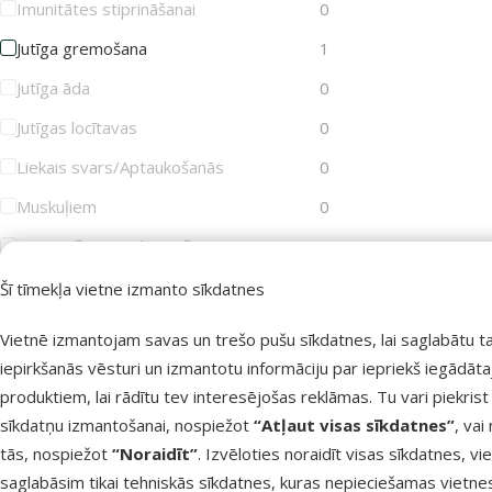
Imunitātes stiprināšanai
0
Jutīga gremošana
1
Jutīga āda
0
Jutīgas locītavas
0
Liekais svars/Aptaukošanās
0
Muskuļiem
0
Novecošanas palēnināšana
0
Sauss un trausls apmatojums
0
Šī tīmekļa vietne izmanto sīkdatnes
Sterilizācija
0
Vietnē izmantojam savas un trešo pušu sīkdatnes, lai saglabātu t
Svara kontrolei
0
iepirkšanās vēsturi un izmantotu informāciju par iepriekš iegādāt
produktiem, lai rādītu tev interesējošas reklāmas. Tu vari piekrist
Zobakmens profilaksei
0
sīkdatņu izmantošanai, nospiežot
“Atļaut visas sīkdatnes”
, vai
Zobiem un kauliem
0
tās, nospiežot
“Noraidīt”
. Izvēloties noraidīt visas sīkdatnes, vi
saglabāsim tikai tehniskās sīkdatnes, kuras nepieciešamas vietne
Rādīt vairāk