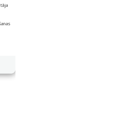
tāja
išanas