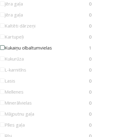
Jēra gaļa
0
Jēra gaļa
0
Kaltēti dārzeņi
0
Kartupeļi
0
Kukaiņu olbaltumvielas
1
Kukurūza
0
L-karnitīns
0
Lasis
0
Mellenes
0
Minerālvielas
0
Mājputnu gaļa
0
Pīles gaļa
0
Rīsi
0