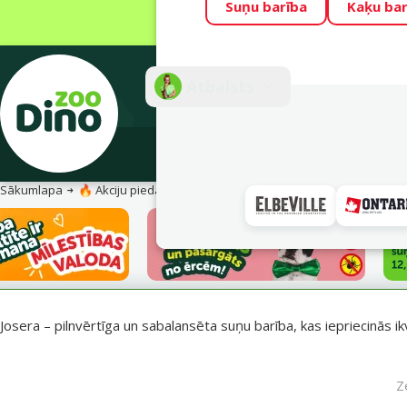
Suņu barība
Kaķu bar
Visu mēnesi Din
Fotokonkurss “G
Atbalsts
E-veik
Sākumlapa
🔥 Akciju piedāvājumi
Josera barība suņiem – uzturs vesel
Josera – pilnvērtīga un sabalansēta suņu barība, kas iepriecinās ik
Z