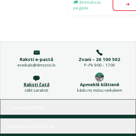
Bezmaksas
Aps
piegāde
Raksti e-pastā
Zvani – 26 100 502
eveikals@dinozoo.lv
P–Pk 9:00 – 17:00
Raksti čatā
Apmeklē klātienē
sākt saraksti
kādu no mūsu veikaliem
Izvēlne kājenē
E-veikala klientiem
Uzņēmuma informācija