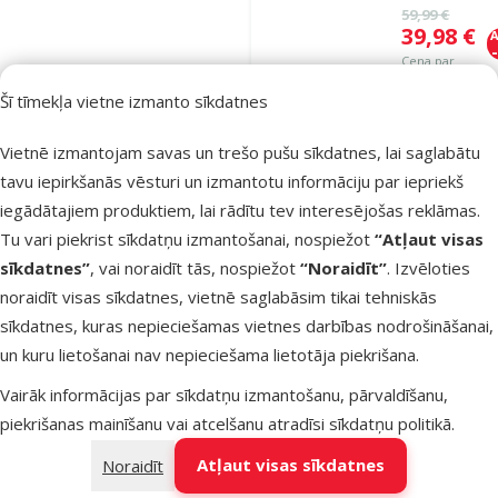
Oriģinālā ce
59,99 €
Cena
39,98 €
A
Cena par
100 g: 0,3 €
Šī tīmekļa vietne izmanto sīkdatnes
TOP cena
Izdevīgi 🛍️
💛
Vietnē izmantojam savas un trešo pušu sīkdatnes, lai saglabātu
tavu iepirkšanās vēsturi un izmantotu informāciju par iepriekš
Noliktavā
iegādātajiem produktiem, lai rādītu tev interesējošas reklāmas.
Bezmaksas
Pie
piegāde
Tu vari piekrist sīkdatņu izmantošanai, nospiežot
“Atļaut visas
sīkdatnes”
, vai noraidīt tās, nospiežot
“Noraidīt”
. Izvēloties
noraidīt visas sīkdatnes, vietnē saglabāsim tikai tehniskās
Atsauksmes
sīkdatnes, kuras nepieciešamas vietnes darbības nodrošināšanai,
Barība suņi
un kuru lietošanai nav nepieciešama lietotāja piekrišana.
Josera Mini
Miniwell, 10
Vairāk informācijas par sīkdatņu izmantošanu, pārvaldīšanu,
piekrišanas mainīšanu vai atcelšanu atradīsi
sīkdatņu politikā
.
Oriģinālā ce
49,99 €
Cena
35,98 €
A
Atļaut visas sīkdatnes
Noraidīt
Cena par
100 g: 0,4 €