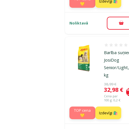
Izdevīgi 🛍️
💛
Noliktavā
Pie
Atsauksmes
Barība suņi
JosiDog
Senior/Light
kg
Oriģinālā ce
38,99 €
Cena
32,98 €
A
Cena par
100 g: 0,2 €
TOP cena
Izdevīgi 🛍️
💛