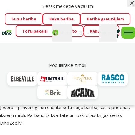
Biežāk meklētie vaicājumi
Aiz
Visu mēnesi Dino Zoo piedāvā lieliskas cenas mīluļu TOP
barībām! 🍖
→
Skatīt piedāvājumu!
Suņu barība
Kaķu barība
Barība grauzējiem
Tofu pakaiši
Foresto
Kaķu mājas
Fotokonkurss “GADA ŪSAIŅI”!
Varbūt tieši Tavs mīlulis
Mans
Mans
konts
Atbalsts
grozs
me
būs 2027. gada zvaigzne
→
Piedalīties
Mek
🔥 Akciju piedāvājumi
Populārākie zīmoli
Josera barība suņiem – uzturs veselīgākai dzīvei!
Josera – pilnvērtīga un sabalansēta suņu barība, kas iepriecinās
ikvienu mīluli. Pārbaudīta kvalitāte un īpaši draudzīgas cenas
DinoZoo.lv!