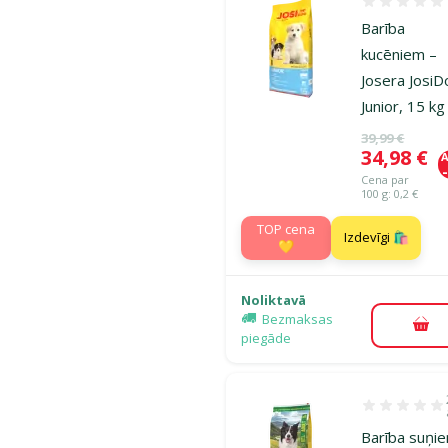
Atsauksmes
Barība
kucēniem –
Josera Josi
Junior, 15 kg
Oriģinālā ce
39,99 €
Cena
34,98 €
A
Cena par
100 g: 0,2 €
TOP cena
Izdevīgi 🛍️
💛
Noliktavā
Bezmaksas
Pie
piegāde
Atsauksmes 1
Barība suņie