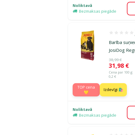
Noliktavā
Bezmaksas piegāde
Atsauksmes 1
Barība suņie
JosiDog Regu
Oriģinālā ce
38,99 €
Cena
31,98 €
Cena par 100 g:
0,2 €
TOP cena
Izdevīgi 🛍️
💛
Noliktavā
Bezmaksas piegāde