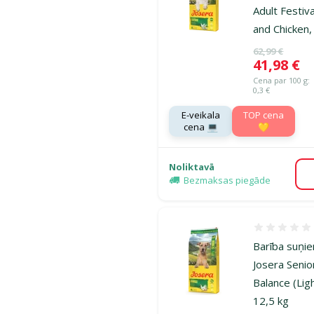
Adult Festiv
and Chicken,
Oriģinālā ce
62,99 €
Cena
41,98 €
Cena par 100 g:
0,3 €
E-veikala
TOP cena
cena 💻
💛
Noliktavā
Bezmaksas piegāde
Atsauksmes
Barība suņi
Josera Senio
Balance (Ligh
12,5 kg