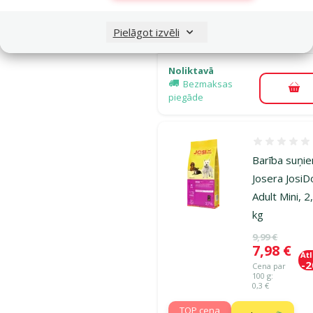
TOP cena
Izdevīgi 🛍️
Pielāgot izvēli
💛
Noliktavā
Bezmaksas
Pie
piegāde
Atsauksmes
Barība suņi
Josera Josi
Adult Mini, 2
kg
Oriģinālā ce
9,99 €
Cena
7,98 €
At
-
Cena par
100 g:
0,3 €
TOP cena