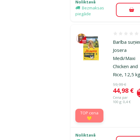
Noliktavā
Bezmaksas
Pie
piegāde
Atsauksmes
Barība suņi
Josera
Medi/Maxi
Chicken and
Rice, 12,5 k
Oriģinālā ce
59,99 €
Cena
44,98 €
A
Cena par
100 g: 0,4 €
TOP cena
💛
Noliktavā