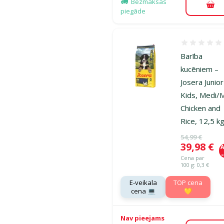
Bezmaksas
Pie
piegāde
Atsauksmes
Barība
kucēniem –
Josera Junior
Kids, Medi/
Chicken and
Rice, 12,5 k
Oriģinālā ce
54,99 €
Cena
39,98 €
A
Cena par
100 g: 0,3 €
E-veikala
TOP cena
cena 💻
💛
Nav pieejams