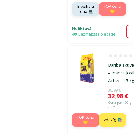
E-veikala
TOP cena
cena 💻
💛
Noliktavā
Bezmaksas piegāde
Atsauksmes 1
Barība aktī
– Josera Jos
Active, 15 k
Oriģinālā ce
38,99 €
Cena
32,98 €
Cena par 100 g:
0,2 €
TOP cena
Izdevīgi 🛍️
💛