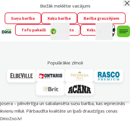
Biežāk meklētie vaicājumi
Aiz
Visu mēnesi Dino Zoo piedāvā lieliskas cenas mīluļu TOP
barībām! 🍖
→
Skatīt piedāvājumu!
Suņu barība
Kaķu barība
Barība grauzējiem
Tofu pakaiši
Foresto
Kaķu mājas
Fotokonkurss “GADA ŪSAIŅI”!
Varbūt tieši Tavs mīlulis
Mans
Mans
konts
Atbalsts
grozs
me
būs 2027. gada zvaigzne
→
Piedalīties
Mek
🔥 Akciju piedāvājumi
Populārākie zīmoli
Josera barība suņiem – uzturs veselīgākai dzīvei!
Josera – pilnvērtīga un sabalansēta suņu barība, kas iepriecinās
ikvienu mīluli. Pārbaudīta kvalitāte un īpaši draudzīgas cenas
DinoZoo.lv!