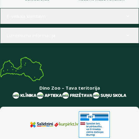
Izvēlne kājenē
E-veikala klientiem
Uzņēmuma informācija
Dino Zoo – Tava teritorija