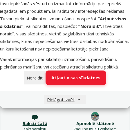
tavu iepirkšanās vēsturi un izmantotu informāciju par iepriekš
Cena par
100 g: 0,6 €
iegādātajiem produktiem, lai rādītu tev interesējošas reklāmas.
Tu vari piekrist sīkdatņu izmantošanai, nospiežot
“Atļaut visas
TOP cena
Izdevīgi 🛍️
💛
sīkdatnes”
, vai noraidīt tās, nospiežot
“Noraidīt”
. Izvēloties
noraidīt visas sīkdatnes, vietnē saglabāsim tikai tehniskās
Noliktavā
sīkdatnes, kuras nepieciešamas vietnes darbības nodrošināšanai,
Bezmaksas
Pie
un kuru lietošanai nav nepieciešama lietotāja piekrišana.
piegāde
Vairāk informācijas par sīkdatņu izmantošanu, pārvaldīšanu,
piekrišanas mainīšanu vai atcelšanu atradīsi
sīkdatņu politikā
.
Atļaut visas sīkdatnes
Noraidīt
Raksti e-pastā
Zvani – 26 100 502
Pielāgot izvēli
eveikals@dinozoo.lv
P–Pk 9:00 – 17:00
Raksti čatā
Apmeklē klātienē
sākt saraksti
kādu no mūsu veikaliem