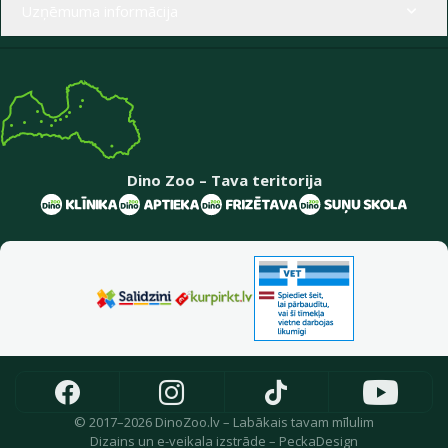
Uzņēmuma informācija
Dino Zoo – Tava teritorija
© 2017–2026 DinoZoo.lv – Labākais tavam mīlulim
Dizains
un
e-veikala izstrāde
–
PeckaDesign