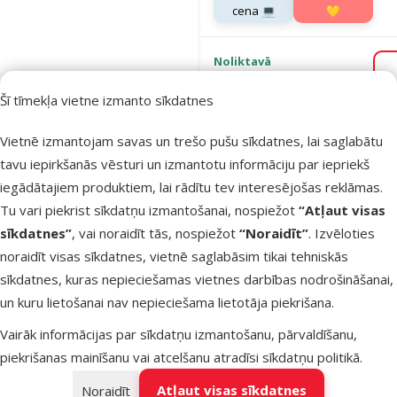
cena 💻
💛
Noliktavā
Bezmaksas piegāde
Šī tīmekļa vietne izmanto sīkdatnes
Vietnē izmantojam savas un trešo pušu sīkdatnes, lai saglabātu
Atsauksmes
Barība suņi
tavu iepirkšanās vēsturi un izmantotu informāciju par iepriekš
Josera
iegādātajiem produktiem, lai rādītu tev interesējošas reklāmas.
Optiness L
Tu vari piekrist sīkdatņu izmantošanai, nospiežot
“Atļaut visas
Medi/Maxi
sīkdatnes”
, vai noraidīt tās, nospiežot
“Noraidīt”
. Izvēloties
Adult, 12,5 
noraidīt visas sīkdatnes, vietnē saglabāsim tikai tehniskās
sīkdatnes, kuras nepieciešamas vietnes darbības nodrošināšanai,
Oriģinālā ce
58,99 €
Cena
39,98 €
A
un kuru lietošanai nav nepieciešama lietotāja piekrišana.
Cena par
100 g: 0,3 €
Vairāk informācijas par sīkdatņu izmantošanu, pārvaldīšanu,
piekrišanas mainīšanu vai atcelšanu atradīsi
sīkdatņu politikā
.
E-veikala
TOP cena
cena 💻
💛
Atļaut visas sīkdatnes
Noraidīt