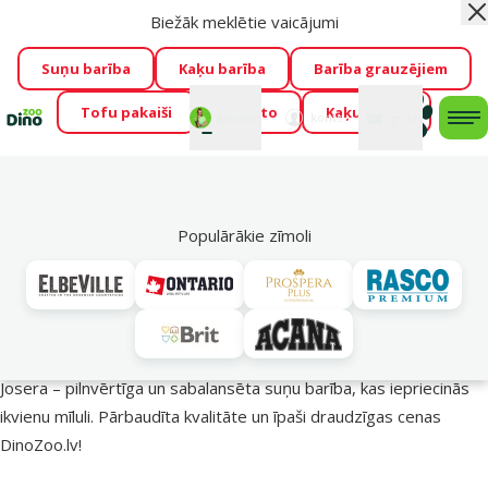
Biežāk meklētie vaicājumi
Aiz
Visu mēnesi Dino Zoo piedāvā lieliskas cenas mīluļu TOP
barībām! 🍖
→
Skatīt piedāvājumu!
Suņu barība
Kaķu barība
Barība grauzējiem
Tofu pakaiši
Foresto
Kaķu mājas
Fotokonkurss “GADA ŪSAIŅI”!
Varbūt tieši Tavs mīlulis
Mans
Mans
konts
Atbalsts
grozs
me
būs 2027. gada zvaigzne
→
Piedalīties
Mek
🔥 Akciju piedāvājumi
Populārākie zīmoli
Josera barība suņiem – uzturs veselīgākai dzīvei!
Josera – pilnvērtīga un sabalansēta suņu barība, kas iepriecinās
ikvienu mīluli. Pārbaudīta kvalitāte un īpaši draudzīgas cenas
DinoZoo.lv!