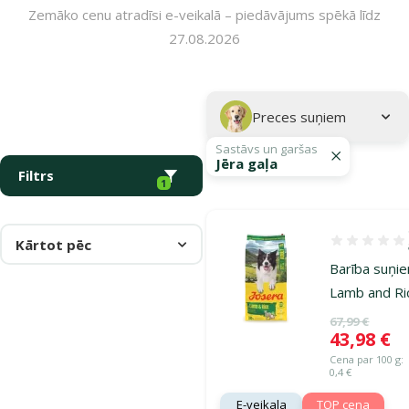
Zemāko cenu atradīsi e-veikalā – piedāvājums spēkā līdz
27.08.2026
Parametriskais filtrs
Atlasītie filtri
Kampaņa: "Josera barība suņiem – uzturs veselīgākai dzīvei!"
Apakškategorija
Preces suņiem
Sastāvs un garšas
Jēra gaļa
Filtrs
1
Kārtot pēc
Atsauksmes 1
Barī­ba suņi
Lamb and Ri
Oriģinālā ce
67,99 €
Cena
43,98 €
Cena par 100 g:
0,4 €
E-veikala
TOP cena