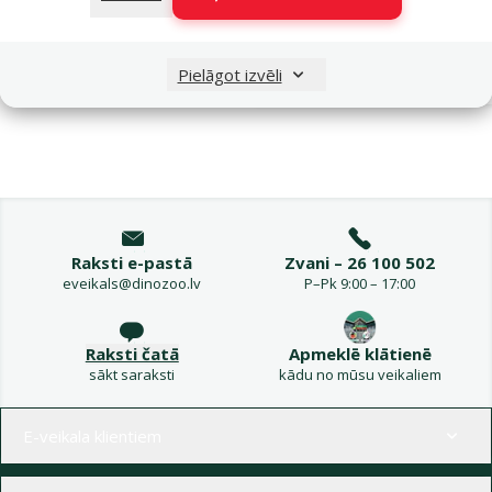
Noliktavā
Bezmaksas
Pie
Pielāgot izvēli
piegāde
Raksti e-pastā
Zvani – 26 100 502
eveikals@dinozoo.lv
P–Pk 9:00 – 17:00
Raksti čatā
Apmeklē klātienē
sākt saraksti
kādu no mūsu veikaliem
Izvēlne kājenē
E-veikala klientiem