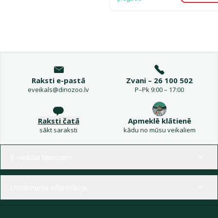
Raksti e-pastā
Zvani – 26 100 502
eveikals@dinozoo.lv
P–Pk 9:00 – 17:00
Raksti čatā
Apmeklē klātienē
sākt saraksti
kādu no mūsu veikaliem
Izvēlne kājenē
E-veikala klientiem
Uzņēmuma informācija