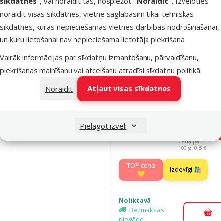
sīkdatnes”
, vai noraidīt tās, nospiežot
“Noraidīt”
. Izvēloties
noraidīt visas sīkdatnes, vietnē saglabāsim tikai tehniskās
Noliktavā
Bezmaksas
sīkdatnes, kuras nepieciešamas vietnes darbības nodrošināšanai,
Pie
piegāde
un kuru lietošanai nav nepieciešama lietotāja piekrišana.
Vairāk informācijas par sīkdatņu izmantošanu, pārvaldīšanu,
Atsauksmes
piekrišanas mainīšanu vai atcelšanu atradīsi
sīkdatņu politikā
.
Barība suņi
Atļaut visas sīkdatnes
Noraidīt
Josera Mini
Deluxe, 10 
Oriģinālā ce
62,99 €
Pielāgot izvēli
Cena
45,98 €
A
Cena par
100 g: 0,5 €
TOP cena
Izdevīgi 🛍️
💛
Noliktavā
Bezmaksas
Pie
piegāde