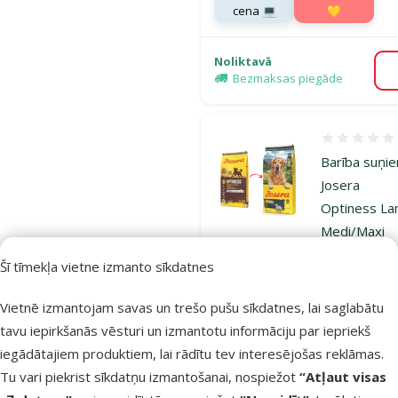
cena 💻
💛
Noliktavā
Bezmaksas piegāde
Atsauksmes
Barība suņi
Josera
Optiness L
Medi/Maxi
Adult, 12,5 
Šī tīmekļa vietne izmanto sīkdatnes
Oriģinālā ce
58,99 €
Cena
39,98 €
A
Vietnē izmantojam savas un trešo pušu sīkdatnes, lai saglabātu
Cena par
tavu iepirkšanās vēsturi un izmantotu informāciju par iepriekš
100 g: 0,3 €
iegādātajiem produktiem, lai rādītu tev interesējošas reklāmas.
E-veikala
TOP cena
Tu vari piekrist sīkdatņu izmantošanai, nospiežot
“Atļaut visas
cena 💻
💛