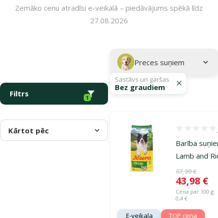
Zemāko cenu atradīsi e-veikalā – piedāvājums spēkā līdz
27.08.2026
Parametriskais filtrs
Atlasītie filtri
Kampaņa: "Josera barība suņiem – uzturs veselīgākai dzīvei!"
Apakškategorija
Preces suņiem
Sastāvs un garšas
Bez graudiem
Filtrs
1
Kārtot pēc
Atsauksmes 1
Barī­ba suņi
Lamb and Ri
Oriģinālā ce
67,99 €
Cena
43,98 €
Cena par 100 g:
0,4 €
E-veikala
TOP cena