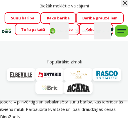
Biežāk meklētie vaicājumi
Aiz
Visu mēnesi Dino Zoo piedāvā lieliskas cenas mīluļu TOP
barībām! 🍖
→
Skatīt piedāvājumu!
Suņu barība
Kaķu barība
Barība grauzējiem
Tofu pakaiši
Foresto
Kaķu mājas
Fotokonkurss “GADA ŪSAIŅI”!
Varbūt tieši Tavs mīlulis
Mans
Mans
konts
Atbalsts
grozs
me
būs 2027. gada zvaigzne
→
Piedalīties
Mek
🔥 Akciju piedāvājumi
Populārākie zīmoli
Josera barība suņiem – uzturs veselīgākai dzīvei!
Josera – pilnvērtīga un sabalansēta suņu barība, kas iepriecinās
ikvienu mīluli. Pārbaudīta kvalitāte un īpaši draudzīgas cenas
DinoZoo.lv!