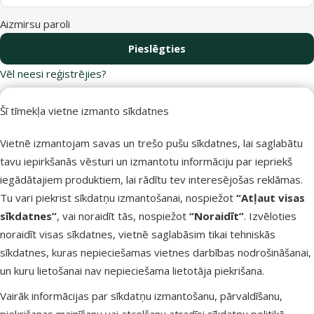
Aizmirsu paroli
Pieslēgties
Vēl neesi reģistrējies?
Reģistrējies Dino Zoo e-veikalā un
saņem 10 % atlaidi pirmajam pirkumam.
Šī tīmekļa vietne izmanto sīkdatnes
Vietnē izmantojam savas un trešo pušu sīkdatnes, lai saglabātu
Reģistrēties
tavu iepirkšanās vēsturi un izmantotu informāciju par iepriekš
iegādātajiem produktiem, lai rādītu tev interesējošas reklāmas.
Tu vari piekrist sīkdatņu izmantošanai, nospiežot
“Atļaut visas
sīkdatnes”
, vai noraidīt tās, nospiežot
“Noraidīt”
. Izvēloties
Raksti e-pastā
Zvani – 26 100 502
noraidīt visas sīkdatnes, vietnē saglabāsim tikai tehniskās
eveikals@dinozoo.lv
P–Pk 9:00 – 17:00
sīkdatnes, kuras nepieciešamas vietnes darbības nodrošināšanai,
un kuru lietošanai nav nepieciešama lietotāja piekrišana.
Raksti čatā
Apmeklē klātienē
Vairāk informācijas par sīkdatņu izmantošanu, pārvaldīšanu,
sākt saraksti
kādu no mūsu veikaliem
piekrišanas mainīšanu vai atcelšanu atradīsi
sīkdatņu politikā
.