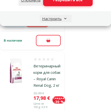
Цена
19,98 €
Скидка
-33 %
Цена за
100 g: 1 €
Настроить
Онлайн
TOП цена
цена 💻
💚
В наличии
В корзину
Оценка 0%
Ветеринарный
корм для собак
– Royal Canin
Renal Dog, 2 кг
Исходная цена
25,99 €
Цена
17,98 €
Скидка
-30 %
Цена за
100 g: 0,9 €