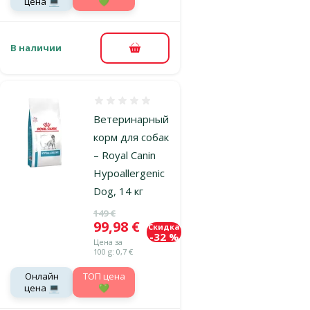
цена 💻
💚
В наличии
В корзину
Оценка 0%
Ветеринарный
корм для собак
– Royal Canin
Hypoallergenic
Dog, 14 кг
Исходная цена
149 €
Цена
99,98 €
Скидка
-32 %
Цена за
100 g: 0,7 €
Онлайн
TOП цена
цена 💻
💚