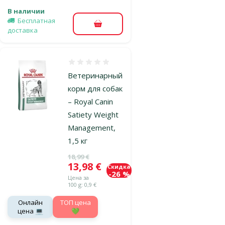
В наличии
Бесплатная
В корзину
доставка
Оценка 0%
Ветеринарный
корм для собак
– Royal Canin
Satiety Weight
Management,
1,5 кг
Исходная цена
18,99 €
Цена
13,98 €
Скидка
-26 %
Цена за
100 g: 0,9 €
Онлайн
TOП цена
цена 💻
💚