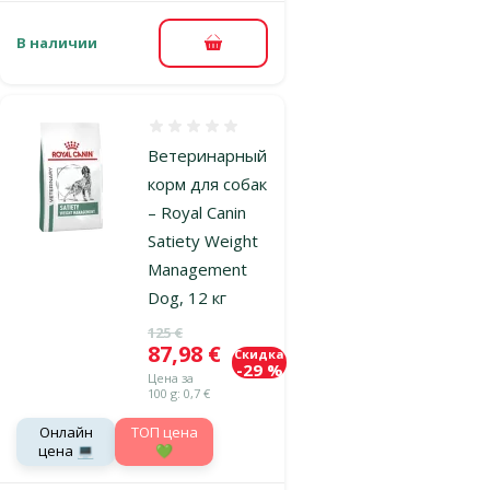
В наличии
В корзину
Оценка 0%
Ветеринарный
корм для собак
– Royal Canin
Satiety Weight
Management
Dog, 12 кг
Исходная цена
125 €
Цена
87,98 €
Скидка
-29 %
Цена за
100 g: 0,7 €
Онлайн
TOП цена
цена 💻
💚