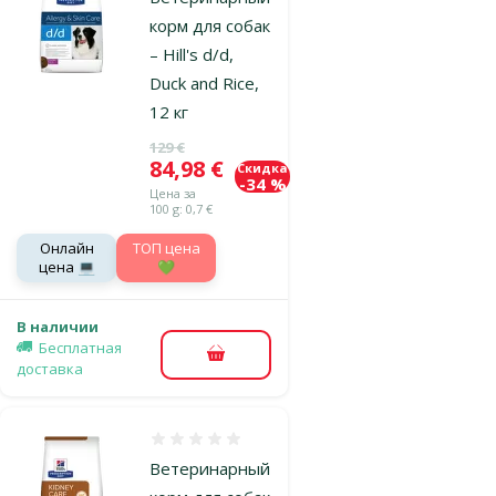
корм для собак
– Hill's d/d,
Duck and Rice,
12 кг
Исходная цена
129 €
Цена
84,98 €
Скидка
-34 %
Цена за
100 g: 0,7 €
Онлайн
TOП цена
цена 💻
💚
В наличии
Бесплатная
В корзину
доставка
Оценка 0%
Ветеринарный