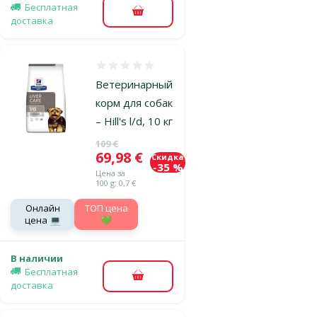
Бесплатная
В корзину
доставка
Оценка 0%
Ветеринарный
корм для собак
– Hill's l/d, 10 кг
Исходная цена
109 €
Цена
69,98 €
Скидка
-35 %
Цена за
100 g: 0,7 €
Онлайн
TOП цена
цена 💻
💚
В наличии
Бесплатная
В корзину
доставка