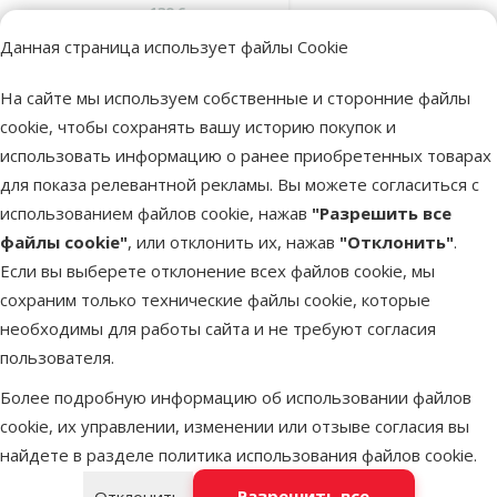
Исходная цена
139 €
Цена
84,98 €
Скидка
Данная страница использует файлы Cookie
-38 %
Цена за
100 g: 0,7 €
На сайте мы используем собственные и сторонние файлы
Онлайн
TOП цена
cookie, чтобы сохранять вашу историю покупок и
цена 💻
💚
использовать информацию о ранее приобретенных товарах
для показа релевантной рекламы. Вы можете согласиться с
В наличии
использованием файлов cookie, нажав
"Разрешить все
Бесплатная
В корзину
доставка
файлы cookie"
, или отклонить их, нажав
"Отклонить"
.
Если вы выберете отклонение всех файлов cookie, мы
сохраним только технические файлы cookie, которые
Оценка 0%
необходимы для работы сайта и не требуют согласия
Ветеринарный
пользователя.
корм для собак
– Royal Canin
Более подробную информацию об использовании файлов
Hypoallergenic
cookie, их управлении, изменении или отзыве согласия вы
Dog, 2 кг
найдете в разделе
политика использования файлов cookie
.
Исходная цена
29,99 €
Разрешить все
Отклонить