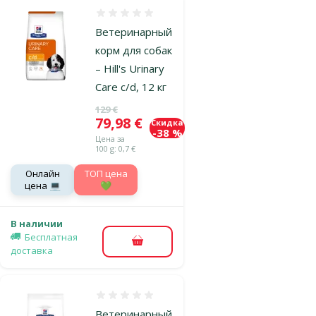
Оценка 0%
Ветеринарный
корм для собак
– Hill's Urinary
Care c/d, 12 кг
Исходная цена
129 €
Цена
79,98 €
Скидка
-38 %
Цена за
100 g: 0,7 €
Онлайн
TOП цена
цена 💻
💚
В наличии
Бесплатная
В корзину
доставка
Оценка 0%
Ветеринарный