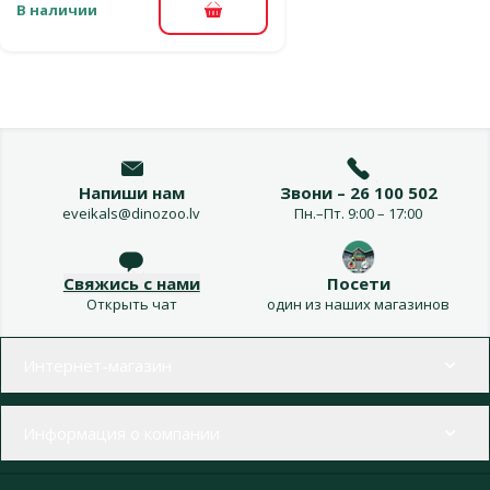
В наличии
В корзину
Напиши нам
Звони – 26 100 502
eveikals@dinozoo.lv
Пн.–Пт. 9:00 – 17:00
Свяжись с нами
Посети
Открыть чат
один из наших магазинов
Меню в футере
Интернет-магазин
Информация о компании