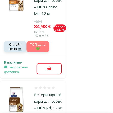
корм для собак
– Hill's Canine
k/d, 12 кг
Исходная цена
129 €
Цена
84,98 €
Скидка
-34 %
Цена за
100 g: 0,7 €
Онлайн
TOП цена
цена 💻
💚
В наличии
Бесплатная
В корзину
доставка
Оценка 0%
Ветеринарный
корм для собак
– Hill's j/d, 12 кг