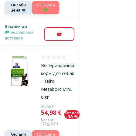
Онлайн
TOП цена
цена 💻
💚
В наличии
Бесплатная
В корзину
доставка
Оценка 0%
Ветеринарный
корм для собак
– Hill's
Metabolic Mini,
6 кг
Исходная цена
89,99 €
Цена
54,98 €
Скидка
-38 %
Цена за
100 g: 0,9 €
Онлайн
TOП цена