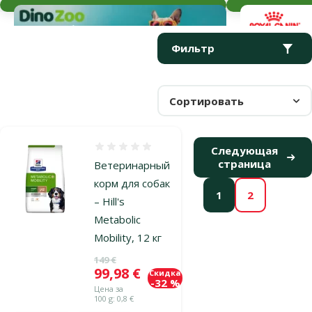
Параметрический фильтр
Выбранные фильтры
Продукты в категории Диетические и лечебные корма для с
Фильтр
Сортировать
Оценка 0%
Следующая
страница
Ветеринарный
корм для собак
1
2
– Hill's
Metabolic
Mobility, 12 кг
Исходная цена
149 €
Цена
99,98 €
Скидка
-32 %
Цена за
100 g: 0,8 €