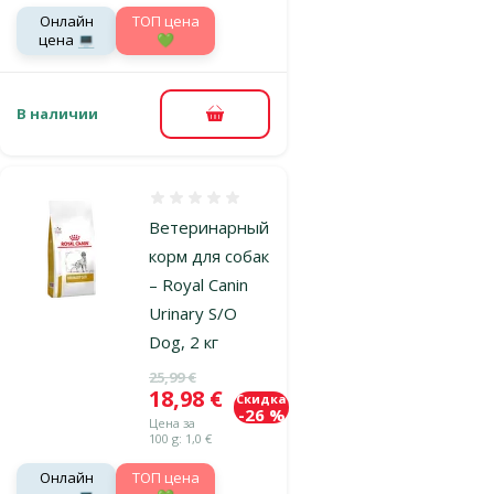
Онлайн
TOП цена
цена 💻
💚
В наличии
В корзину
Оценка 0%
Ветеринарный
корм для собак
– Royal Canin
Urinary S/O
Dog, 2 кг
Исходная цена
25,99 €
Цена
18,98 €
Скидка
-26 %
Цена за
100 g: 1,0 €
Онлайн
TOП цена