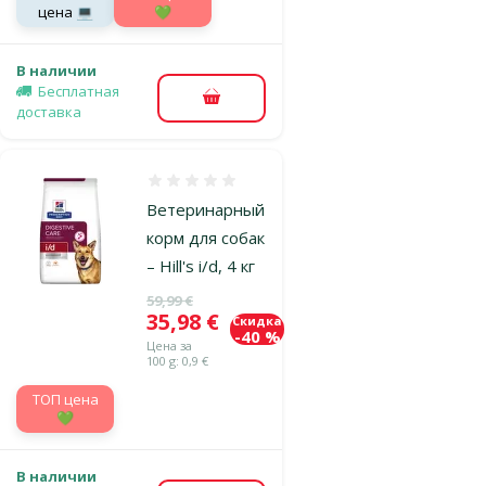
цена 💻
💚
В наличии
Бесплатная
В корзину
доставка
Оценка 0%
Ветеринарный
корм для собак
– Hill's i/d, 4 кг
Исходная цена
59,99 €
Цена
35,98 €
Скидка
-40 %
Цена за
100 g: 0,9 €
TOП цена
💚
В наличии