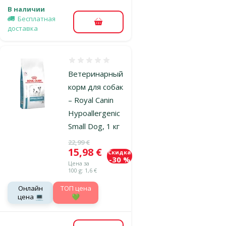
В наличии
Бесплатная
В корзину
доставка
Оценка 0%
Ветеринарный
корм для собак
– Royal Canin
Hypoallergenic
Small Dog, 1 кг
Исходная цена
22,99 €
Цена
15,98 €
Скидка
-30 %
Цена за
100 g: 1,6 €
Онлайн
TOП цена
цена 💻
💚