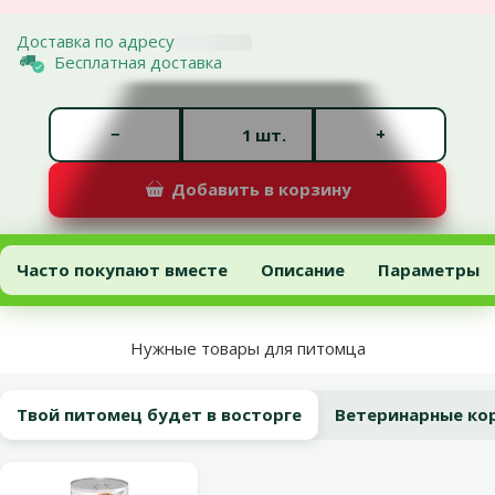
Доставка по адресу
Бесплатная доставка
Количество штук *
−
+
шт.
Добавить в корзину
Ветеринарный корм для собак – Hill's Metabolic Mini, 6 кг
Добавить в корзину
Часто покупают вместе
Описание
Параметры
В начало страницы
Нужные товары для питомца
Твой питомец будет в восторге
Ветеринарные ко