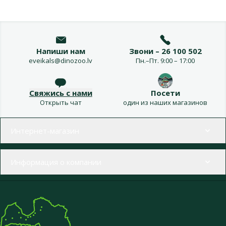
Напиши нам
Звони – 26 100 502
eveikals@dinozoo.lv
Пн.–Пт. 9:00 – 17:00
Свяжись с нами
Посети
Открыть чат
один из наших магазинов
Меню в футере
Интернет-магазин
Информация о компании