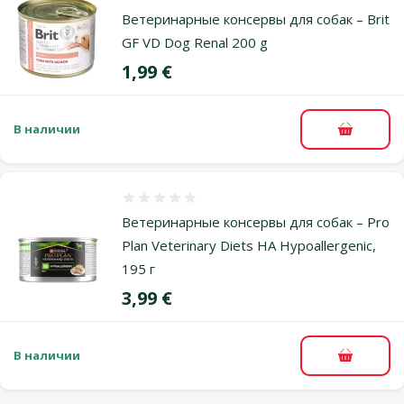
Оценка 0%
Ветеринарные консервы для собак – Brit
GF VD Dog Renal 200 g
Цена
1,99 €
В наличии
В корзи
Оценка 0%
Ветеринарные консервы для собак – Pro
Plan Veterinary Diets HA Hypoallergenic,
195 г
Цена
3,99 €
В наличии
В корзи