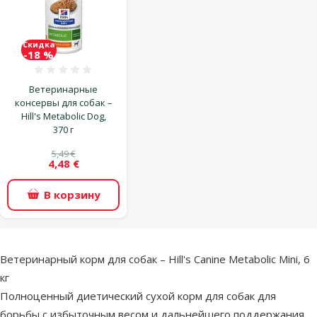
Скидка
-18 %
Оценка 0%
Ветеринарные
консервы для собак –
Hill's Metabolic Dog,
370 г
5,49 €
4,48 €
В корзину
superzoo.product.detail.content
Ветеринарный корм для собак – Hill's Canine Metabolic Mini, 6
кг
Полноценный диетический сухой корм для собак для
борьбы с избыточным весом и дальнейшего поддержания