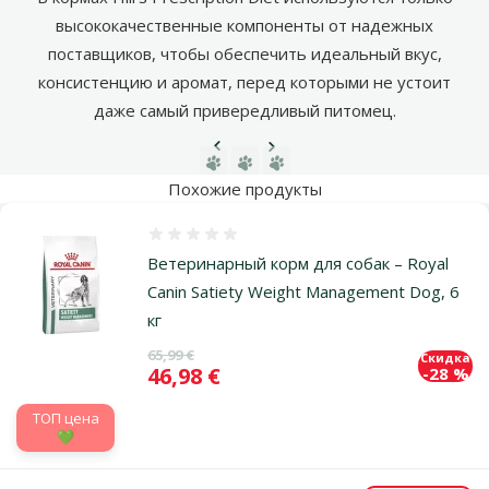
высококачественные компоненты от надежных
поставщиков, чтобы обеспечить идеальный вкус,
консистенцию и аромат, перед которыми не устоит
даже самый привередливый питомец.
Предыдущая страница
Следующая страница
Перейти на страницу 1
Перейти на страницу 2
Перейти на страницу 3
Похожие продукты
Оценка 0%
Ветеринарный корм для собак – Royal
Canin Satiety Weight Management Dog, 6
кг
Исходная цена
65,99 €
Скидка
Цена
46,98 €
-28 %
TOП цена
💚