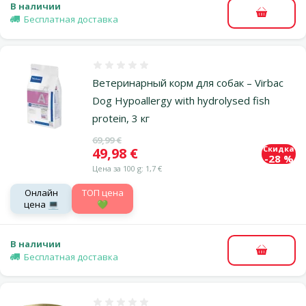
В наличии
В корзи
Бесплатная доставка
Оценка 0%
Ветеринарный корм для собак – Virbac
Dog Hypoallergy with hydrolysed fish
protein, 3 кг
Исходная цена
69,99 €
Скидка
Цена
49,98 €
-28 %
Цена за 100 g: 1,7 €
Онлайн
TOП цена
цена 💻
💚
В наличии
В корзи
Бесплатная доставка