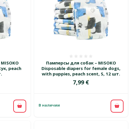
 0%
Оценка 0%
– MISOKO
Памперсы для собак – MISOKO
сук, peach
Disposable diapers for female dogs,
.
with puppies, peach scent, S, 12 шт.
Цена
7,99 €
В наличии
В корзину
В ко