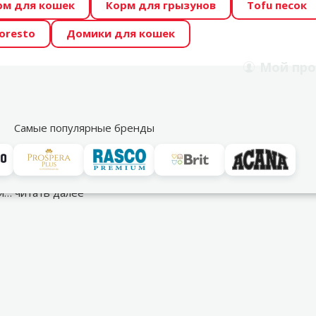
рм для кошек
Корм для грызунов
Tofu песок
 Zoo предлагает отличные цены на ТОП-овые корма! 🍖
oresto
Домики для кошек
DA ŪSAIŅI”! Возможно Твой питомец станет звездой 20
Мой
про
Поиск
рнет-магазин
Акции
Магазины
Услуги
Со
39
Самые популярные бренды
сы и памперсы для собак
ой…
читать далее