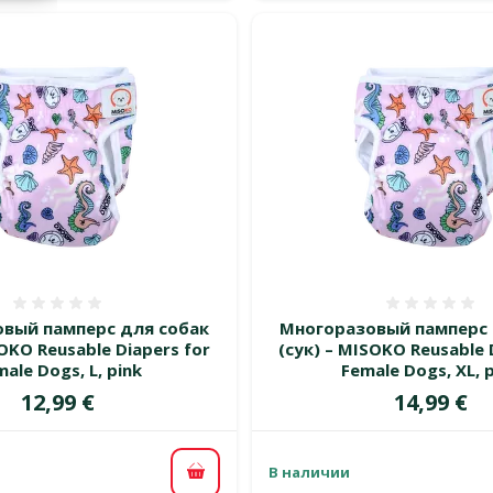
Оценка 0%
Оценка
вый памперс для собак
Многоразовый памперс 
SOKO Reusable Diapers for
(сук) – MISOKO Reusable 
ale Dogs, L, pink
Female Dogs, XL, 
Цена
Цена
12,99 €
14,99 €
В наличии
В корзину