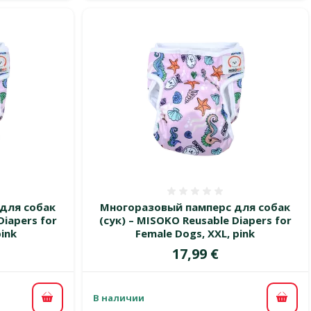
 0%
Оценка 0%
для собак
Многоразовый памперс для собак
Diapers for
(сук) – MISOKO Reusable Diapers for
pink
Female Dogs, XXL, pink
Цена
17,99 €
В наличии
В корзину
В ко