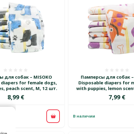
Оценка 0%
Оценка
ы для собак – MISOKO
Памперсы для собак 
 diapers for female dogs,
Disposable diapers for 
s, peach scent, M, 12 шт.
with puppies, lemon scent
Цена
Цена
8,99 €
7,99 €
В наличии
В корзину
kie,