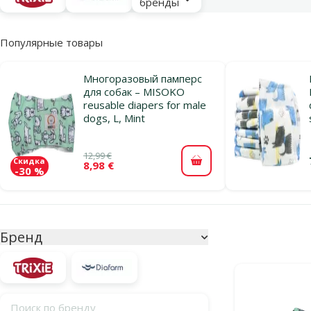
бренды
Популярные товары
Многоразовый памперс
для собак – MISOKO
reusable diapers for male
dogs, L, Mint
12,99 €
Скидка
8,98 €
В корзину
-30 %
Параметрический фильтр
Выбранные фи
Бренд
Продукты в ка
Поиск по бренду