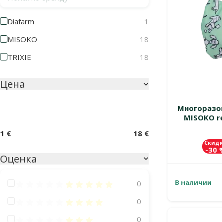
Diafarm
1
MISOKO
18
TRIXIE
18
Цена
Многоразов
MISOKO re
1 €
18 €
Скид
-30
Оценка
В наличии
Оценка 100%
0
Оценка 80%
0
Оценка 60%
0