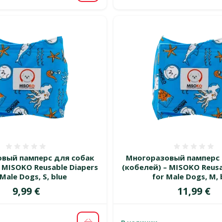
Оценка 0%
Оценка
вый памперс для собак
Многоразовый памперс 
 MISOKO Reusable Diapers
(кобелей) – MISOKO Reusa
 Male Dogs, S, blue
for Male Dogs, M, 
Цена
Цена
9,99 €
11,99 €