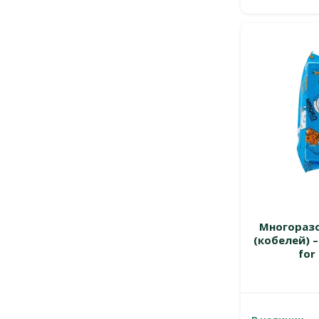
Многоразо
(кобелей) –
for