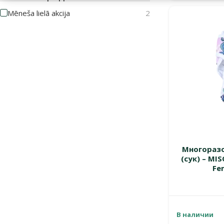
Mēneša lielā akcija
2
Многоразо
(сук) – MI
Fem
В наличии