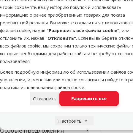
чтобы сохранять вашу историю покупок и использовать
Щенок
Взрослая
Пожилая
собака
собака
информацию о ранее приобретенных товарах для показа
релевантной рекламы. Вы можете согласиться с использова
Объем
файлов cookie, нажав
"Разрешить все файлы cookie"
, или
отклонить их, нажав
"Отклонить"
. Если вы выберете откло
всех файлов cookie, мы сохраним только технические файлы c
которые необходимы для работы сайта и не требуют соглас
100ml
100ml
пользователя.
Более подробную информацию об использовании файлов coo
Цвет
управлении, изменении или отзыве согласия вы найдете в р
Памперс
Бежевый
Белый
Мятно-зелёный
Розовый
Синий
Черный
политика использования файлов cookie
.
Disposabl
Пол
with puppie
Разрешить все
Отклонить
Кабель
12
Сука
24
Настроить
В наличии
Особые предложения