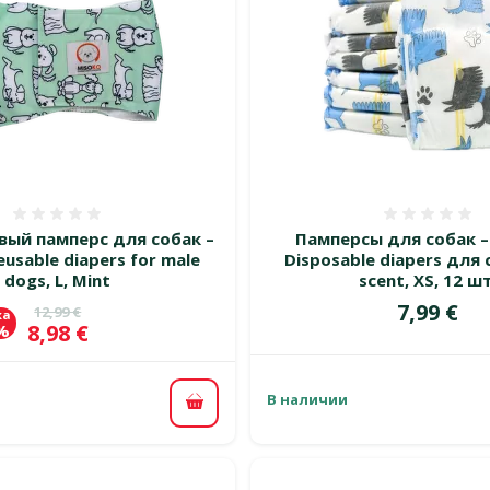
Оценка 0%
Оценка
ый памперс для собак –
Памперсы для собак 
usable diapers for male
Disposable diapers для 
dogs, L, Mint
scent, ХS, 12 шт
Цена
7,99 €
Исходная цена
12,99 €
ка
Цена
8,98 €
 %
В наличии
В корзину