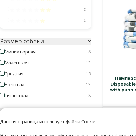
Оценка 40%
0
Оценка 20%
0
Размер собаки
Миниатюрная
6
Маленькая
13
Средняя
15
Памперс
Disposable
Большая
13
with puppie
Гигантская
8
Возраст собаки
В наличии
Данная страница использует файлы Cookie
На сайте мы используем собственные и сторонние файлы coo