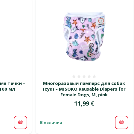
 0%
Оценка 0%
мя течки –
Многоразовый памперс для собак
 100 мл
(сук) – MISOKO Reusable Diapers for
Female Dogs, M, pink
Цена
11,99 €
В наличии
В корзину
В ко