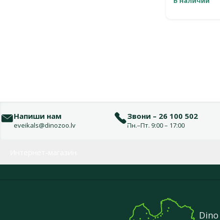
В наличии
Напиши нам
Звони – 26 100 502
eveikals@dinozoo.lv
Пн.–Пт. 9:00 – 17:00
Меню в футере
Интернет-магазин
Dino