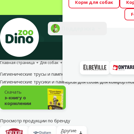
Корм для собак
Ко
Весь месяц Dino
F
Фотоконкурс “GA
Поддержка
Инте
Главная страница
Для собак
Уход и гигиена
Гигиенические тру
Гигиенические трусы и памперсы для собак
Гигиенические трусики и памперсы для собак для комфортн
Подкатегория
Скачать
э-книгу о
кормлении
Просмотр продукции по бренду
Другие