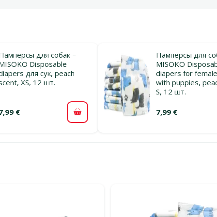
Памперсы для собак –
Памперсы для со
MISOKO Disposable
MISOKO Disposab
diapers для сук, peach
diapers for femal
scent, ХS, 12 шт.
with puppies, pea
S, 12 шт.
7,99 €
7,99 €
В корзину
льтры
тегории Гигиенические трусы и памперсы для собак