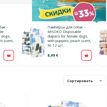
бак –
Памперсы для собак –
le
MISOKO Disposable
e dogs,
diapers for female dogs,
ch scent,
with puppies, peach scent,
M, 12 шт.
8,99 €
В корзину
В корзину
Сортировать