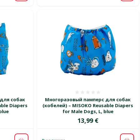
 0%
Оценка 0%
для собак
Многоразовый памперс для собак
ble Diapers
(кобелей) – MISOKO Reusable Diapers
blue
for Male Dogs, L, blue
Цена
13,99 €