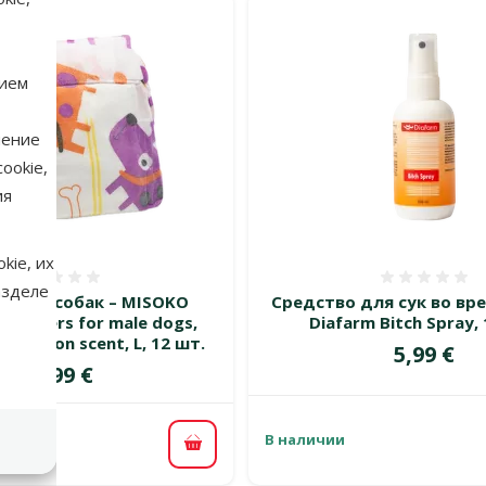
нием
нение
ookie,
ия
kie, их
Оценка 0%
Оценка
азделе
ы для собак – MISOKO
Средство для сук во вре
e diapers for male dogs,
Diafarm Bitch Spray,
s, lemon scent, L, 12 шт.
Цена
5,99 €
Цена
10,99 €
В наличии
В корзину