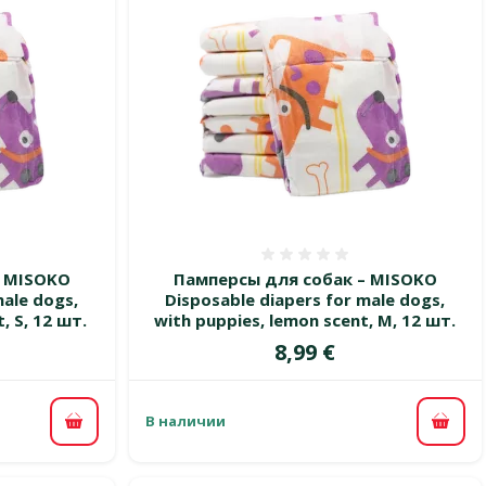
 0%
Оценка 0%
– MISOKO
Памперсы для собак – MISOKO
male dogs,
Disposable diapers for male dogs,
, S, 12 шт.
with puppies, lemon scent, М, 12 шт.
Цена
8,99 €
В наличии
В корзину
В ко