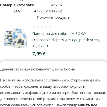
Номер в каталоге
45735
EAN
4779051634262
Похожие продукты
Оценка 0%
Памперсы для собак – MISOKO
Disposable diapers для сук, peach scent,
ХS, 12 шт.
Цена
7,99 €
Данная страница использует файлы Cookie
В наличии
В корзи
На сайте мы используем собственные и сторонние файлы
cookie, чтобы сохранять вашу историю покупок и
Оценка 0%
использовать информацию о ранее приобретенных товарах
Памперсы для собак – MISOKO
для показа релевантной рекламы. Вы можете согласиться с
Disposable diapers for female dogs, with
использованием файлов cookie, нажав
"Разрешить все
puppies, peach scent, S, 12 шт.