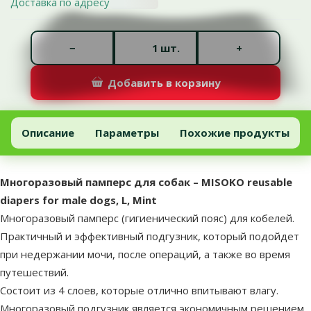
Доставка по адресу
Количество штук *
−
+
шт.
Добавить в корзину
Многоразовый памперс для собак – MISOKO reusable diapers for 
Добавить в корзину
Описание
Параметры
Похожие продукты
В начало страницы
superzoo.product.detail.content
Многоразовый памперс для собак – MISOKO reusable
diapers for male dogs, L, Mint
Многоразовый памперс (гигиенический пояс) для кобелей.
Практичный и эффективный подгузник, который подойдет
при недержании мочи, после операций, а также во время
путешествий.
Состоит из 4 слоев, которые отлично впитывают влагу.
Многоразовый подгузник является экономичным решением,