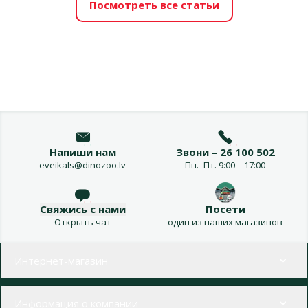
Посмотреть все статьи
Напиши нам
Звони – 26 100 502
eveikals@dinozoo.lv
Пн.–Пт. 9:00 – 17:00
Свяжись с нами
Посети
Открыть чат
один из наших магазинов
Меню в футере
Интернет-магазин
Информация о компании