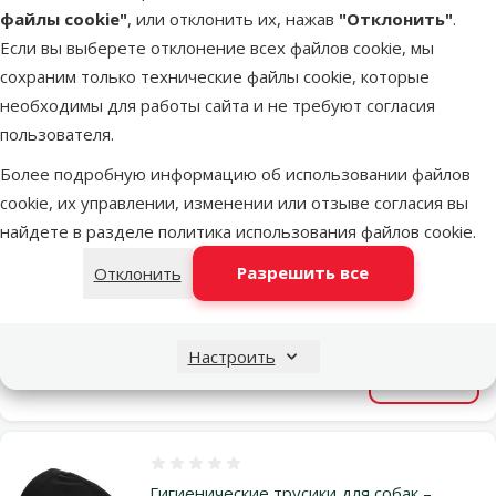
файлы cookie"
, или отклонить их, нажав
"Отклонить"
.
Цена
7,99 €
Если вы выберете отклонение всех файлов cookie, мы
сохраним только технические файлы cookie, которые
В наличии
необходимы для работы сайта и не требуют согласия
В корзи
пользователя.
Более подробную информацию об использовании файлов
Оценка 0%
cookie, их управлении, изменении или отзыве согласия вы
Памперсы для собак – MISOKO
найдете в разделе
политика использования файлов cookie
.
Disposable diapers for male dogs, with
puppies, lemon scent, S, 12 шт.
Разрешить все
Отклонить
Цена
7,99 €
Настроить
В наличии
В корзи
Оценка 0%
Гигиенические трусики для собак –