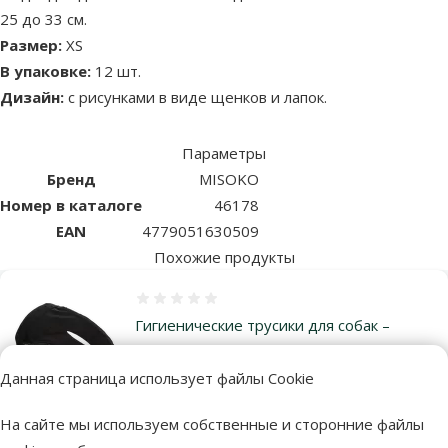
25 до 33 см.
Размер:
ХS
В упаковке:
12 шт.
Дизайн:
с рисунками в виде щенков и лапок.
Параметры
Бренд
MISOKO
Номер в каталоге
46178
EAN
4779051630509
Похожие продукты
Оценка 0%
Гигиенические трусики для собак –
Protective Pants XL, Nr. 5, 60–70 см
Данная страница использует файлы Cookie
Цена
6,99 €
На сайте мы используем собственные и сторонние файлы
В наличии