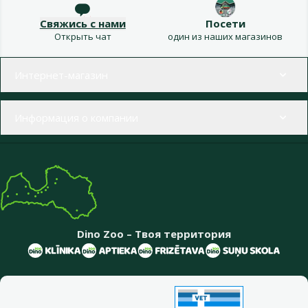
Свяжись с нами
Посети
Открыть чат
один из наших магазинов
Меню в футере
Интернет-магазин
Информация о компании
Dino Zoo – Твоя территория