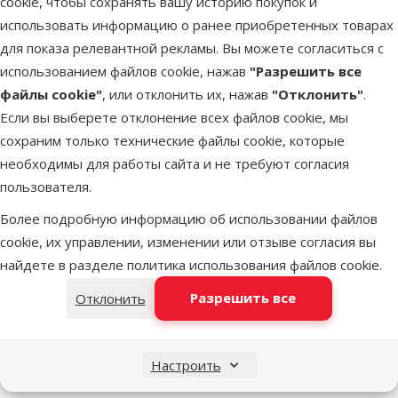
cookie, чтобы сохранять вашу историю покупок и
В корзи
использовать информацию о ранее приобретенных товарах
для показа релевантной рекламы. Вы можете согласиться с
использованием файлов cookie, нажав
"Разрешить все
Оценка 0%
Памперсы для собак – TRIXIE Diapers
файлы cookie"
, или отклонить их, нажав
"Отклонить"
.
для сук, XS–S: 20–28 см, 12 шт.
Если вы выберете отклонение всех файлов cookie, мы
Цена
6,99 €
сохраним только технические файлы cookie, которые
необходимы для работы сайта и не требуют согласия
пользователя.
В наличии
В корзи
Более подробную информацию об использовании файлов
cookie, их управлении, изменении или отзыве согласия вы
найдете в разделе
политика использования файлов cookie
.
Оценка 0%
Многоразовый памперс для собак –
Разрешить все
Отклонить
MISOKO reusable diapers for male dogs,
L, Mint
Исходная цена
Настроить
12,99 €
Скидка
Цена
8,98 €
-30 %