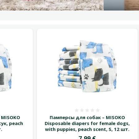
 0%
Оценка 0%
– MISOKO
Памперсы для собак – MISOKO
сук, peach
Disposable diapers for female dogs,
.
with puppies, peach scent, S, 12 шт.
Цена
7,99 €