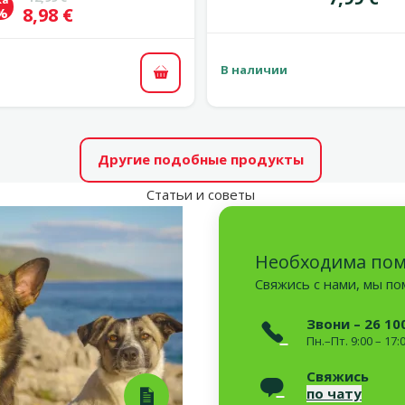
Цена
8,98 €
 %
В наличии
В корзину
Другие подобные продукты
Статьи и советы
Необходима по
Свяжись с нами, мы п
Звони – 26 10
Пн.–Пт. 9:00 – 17:
Свяжись
по чату