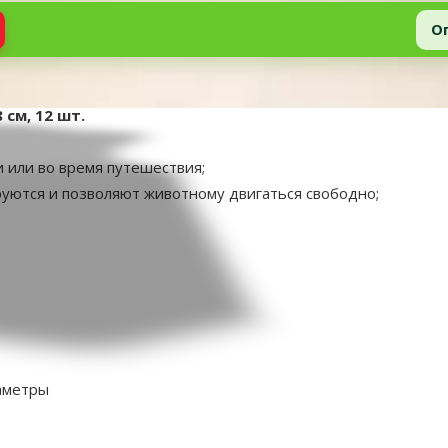
О
 см, 12 шт.
и или во время путешествия;
уются и позволяют животному двигаться свободно;
аметры