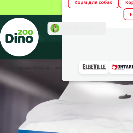
Корм для собак
Ко
Весь месяц Dino
F
Фотоконкурс “GA
Поддержка
Инте
Главная страница
Для собак
Уход и гигиена
Гигиеничес