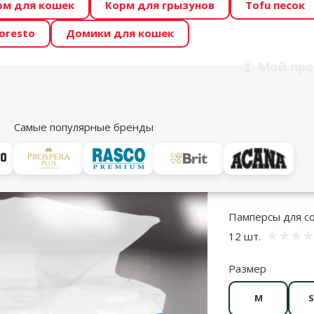
рм для кошек
Корм для грызунов
Tofu песок
 Zoo предлагает отличные цены на ТОП-овые корма! 🍖
oresto
Домики для кошек
DA ŪSAIŅI”! Возможно Твой питомец станет звездой 20
Мой
про
Поиск
рнет-магазин
Акции
Магазины
Услуги
Со
39
Самые популярные бренды
кие трусы и памперсы для собак
TRIXIE Diapers для сук, XS–S: 20–28 с
Памперсы для соб
12 шт.
Оц
Размер
M