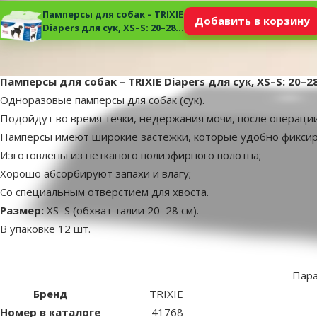
Памперсы для собак – TRIXIE
Добавить в корзину
Diapers для сук, XS–S: 20–28
см, 12 шт.
superzoo.product.detail.content
Памперсы для собак – TRIXIE Diapers для сук, XS–S: 20–28
Одноразовые памперсы для собак (сук).
Подойдут во время течки, недержания мочи, после операци
Памперсы имеют широкие застежки, которые удобно фиксир
Изготовлены из нетканого полиэфирного полотна;
Хорошо абсорбируют запахи и влагу;
Со специальным отверстием для ​​хвоста.
Размер:
XS–S (обхват талии 20–28 см).
В упаковке 12 шт.
Пар
Бренд
TRIXIE
Номер в каталоге
41768