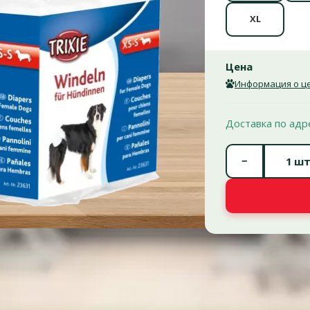
XL
Цена
Информация о це
Доставка по адр
−
шт