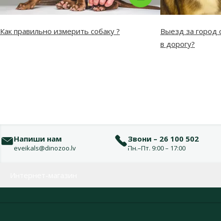
Как правильно измерить собаку ?
Выезд за город с
в дорогу?
Напиши нам
Звони – 26 100 502
eveikals@dinozoo.lv
Пн.–Пт. 9:00 – 17:00
Меню в футере
Интернет-магазин