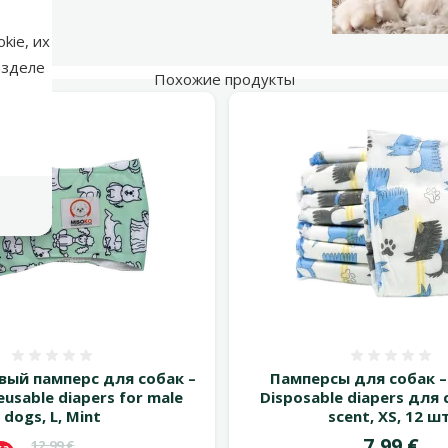
kie, их
азделе
Похожие продукты
Оценка 0%
Оценка
ый памперс для собак –
Памперсы для собак 
usable diapers for male
Disposable diapers для 
dogs, L, Mint
scent, ХS, 12 шт
Цена
7,99 €
Исходная цена
12,99 €
ка