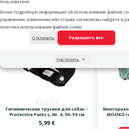
пользователя.
потребности.
жизни!
Более подробную информацию об использовании файлов coo
Перейти на страницу 1
Перейти на страницу 2
Перейти на страницу 3
Предыдущая страница
Следующая страница
управлении, изменении или отзыве согласия вы найдете в р
политика использования файлов cookie
.
Разрешить все
Отклонить
Настроить
Оценка 0%
Гигиенические трусики для собак –
Многоразов
Protective Pants L, Nr. 4, 50–59 см
MISOKO re
Цена
5,99 €
Скид