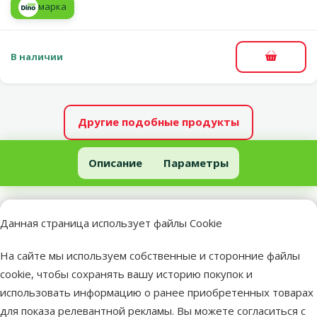
марка
В наличии
В корзи
Другие подобные продукты
Игрушка для птиц – TRIXIE Rope ring, 24 см
Описание
Параметры
В начало страницы
superzoo.product.detail.content
Игрушка для птиц – TRIXIE Rope ring, 24 см.
Данная страница использует файлы Cookie
Кольцо из веревки для птиц.
Подходит для корелл, попугаев Крамера и других попугаев
На сайте мы используем собственные и сторонние файлы
среднего размера;
cookie, чтобы сохранять вашу историю покупок и
Изготовлено из натуральных хлопковых волокон;
использовать информацию о ранее приобретенных товарах
Металлический карабин для удобного подвешивания в
для показа релевантной рекламы. Вы можете согласиться с