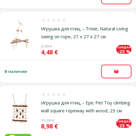
Оценка 0%
Игрушка для птиц – Trixie, Natural Living
swing on rope, 27 x 27 x 27 см
Исходная цена
5,99 €
Скидка
Цена
4,48 €
-25 %
В наличии
В корзи
Оценка 0%
Игрушка для птиц – Epic Pet Toy climbing
wall square ropeway with wood, 23 см
Исходная цена
11,99 €
Скидка
Цена
8,98 €
-25 %