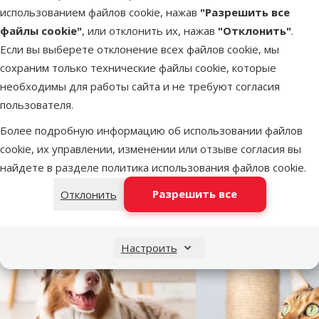
клетке;
использованием файлов cookie, нажав
"Разрешить все
С деревянным шариком.
файлы cookie"
, или отклонить их, нажав
"Отклонить"
.
Диаметр: ø 24 см.
Если вы выберете отклонение всех файлов cookie, мы
сохраним только технические файлы cookie, которые
необходимы для работы сайта и не требуют согласия
Параметры
пользователя.
Материал
Дерево, Хлопок
Более подробную информацию об использовании файлов
Птица
Средний попугай
cookie, их управлении, изменении или отзыве согласия вы
Диаметр
24 cm
найдете в разделе
политика использования файлов cookie
.
Бренд
TRIXIE
Разрешить все
Номер в каталоге
76376
Отклонить
EAN
4011905051598
Настроить