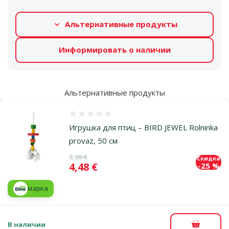
Альтернативные продукты
Информировать о наличии
Альтернативные продукты
Оценка 0%
Игрушка для птиц – BIRD JEWEL Rolninka
provaz, 50 см
Исходная цена
5,99 €
Скидка
Цена
4,48 €
-25 %
марка
В наличии
В корзи