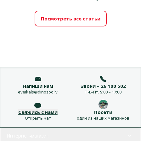
Посмотреть все статьи
Напиши нам
Звони – 26 100 502
eveikals@dinozoo.lv
Пн.–Пт. 9:00 – 17:00
Свяжись с нами
Посети
Открыть чат
один из наших магазинов
Меню в футере
Интернет-магазин