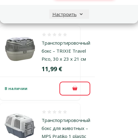
В наличии
Бесплатная
В корзину
Настроить
доставка
Оценка 0%
Транспортировочный
бокс – TRIXIE Travel
Pico, 30 x 23 x 21 см
Цена
11,99 €
В наличии
В корзину
Оценка 0%
Транспортировочный
бокс для животных –
MPS Pratiko 1 plastic