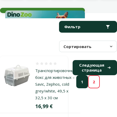
Текущие события
Параметрический фильтр
Выбранные фильтры
Продукты в категории Транспортировочные боксы для грыз
Фильтр
Сортировать
Оценка 0%
Следующая
страница
Транспортировочный
бокс для животных –
1
2
Savic, Zephos, cold
grey/white, 49,5 x
32,5 x 30 см
Цена
16,99 €