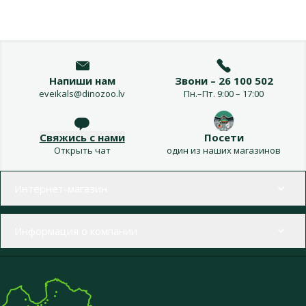
Напиши нам
Звони – 26 100 502
eveikals@dinozoo.lv
Пн.–Пт. 9:00 – 17:00
Свяжись с нами
Посети
Открыть чат
один из наших магазинов
Меню в футере
Интернет-магазин
Информация о компании