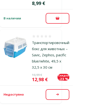
Цена
8,99 €
В наличии
В корзину
Оценка 0%
Транспортировочный
бокс для животных –
Savic, Zephos, pacific
blue/white, 49,5 x
32,5 x 30 см
Исходная цена
16,99 €
Скидка
Цена
12,98 €
-23 %
Недоступно
Посмотреть