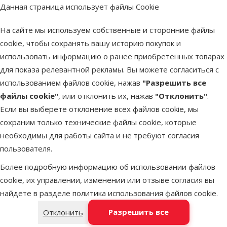
Данная страница использует файлы Cookie
TRIXIE Relax 1, XS: 48
x 32 x 30 см, brown
На сайте мы используем собственные и сторонние файлы
Цена
19,99 €
cookie, чтобы сохранять вашу историю покупок и
использовать информацию о ранее приобретенных товарах
В наличии
для показа релевантной рекламы. Вы можете согласиться с
В корзину
Бесплатная доставка
использованием файлов cookie, нажав
"Разрешить все
файлы cookie"
, или отклонить их, нажав
"Отклонить"
.
Если вы выберете отклонение всех файлов cookie, мы
Оценка 0%
сохраним только технические файлы cookie, которые
Сумка для
необходимы для работы сайта и не требуют согласия
транспортировки
пользователя.
животных -Trixie
Maxima carrier,
Более подробную информацию об использовании файлов
33 x 32 x 54 cм,
cookie, их управлении, изменении или отзыве согласия вы
beige/brown
найдете в разделе
политика использования файлов cookie
.
Цена
89,99 €
Разрешить все
Отклонить