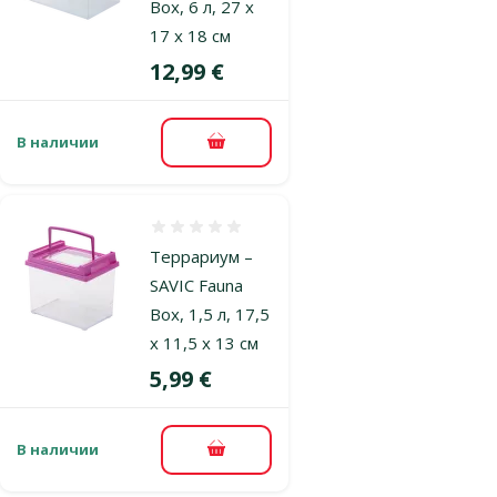
Box, 6 л, 27 x
17 x 18 см
Цена
12,99 €
В наличии
В корзину
Оценка 0%
Террариум –
SAVIC Fauna
Box, 1,5 л, 17,5
x 11,5 x 13 см
Цена
5,99 €
В наличии
В корзину