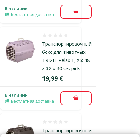
В наличии
В корзину
Бесплатная доставка
Оценка 0%
Транспортировочный
бокс для животных –
TRIXIE Relax 1, XS: 48
x 32 x 30 см, pink
Цена
19,99 €
В наличии
В корзину
Бесплатная доставка
Оценка 0%
Транспортировочный
бокс для животных –