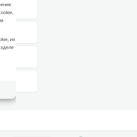
нение
ступен
ookie,
ия
ступен
kie, их
азделе
в среду
ступен