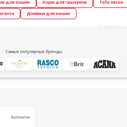
рм для кошек
Корм для грызунов
Tofu песок
 Zoo предлагает отличные цены на ТОП-овые корма! 🍖
oresto
Домики для кошек
DA ŪSAIŅI”! Возможно Твой питомец станет звездой 20
Мой
про
Поиск
рнет-магазин
Акции
Магазины
Услуги
Со
39
Самые популярные бренды
Варианты доставки
бесплатно