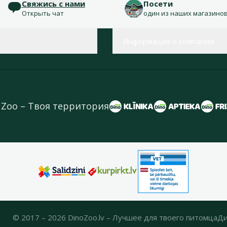
Свяжись с нами
Посети
Открыть чат
один из наших магазино
Информация о компании
 Zoo – Твоя территория
© 2017 – 2026 DinoZoo.lv – Лучшее для твоего питомца
Ди