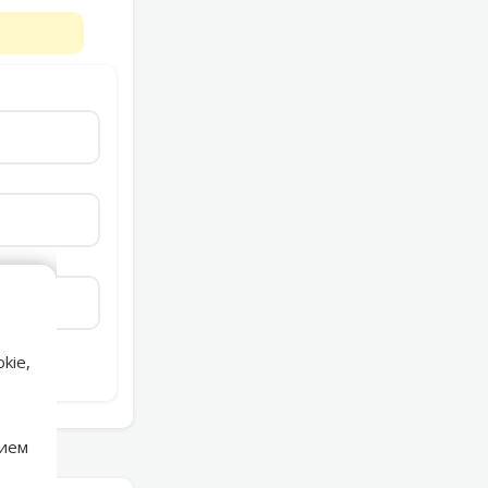
kie,
нием