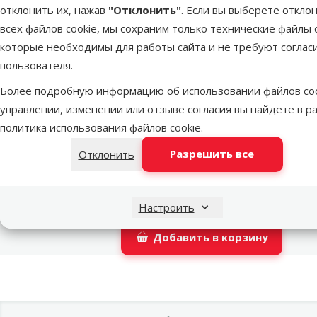
отклонить их, нажав
"Отклонить"
. Если вы выберете откло
Latvijas Pasts пакомат
недо
всех файлов cookie, мы сохраним только технические файлы c
которые необходимы для работы сайта и не требуют соглас
пользователя.
DPD Pickup tīkls
недо
Более подробную информацию об использовании файлов coo
управлении, изменении или отзыве согласия вы найдете в р
политика использования файлов cookie
.
LATVIJAS PASTS почтовое отделение
Разрешить все
Отклонить
OMNIVA пакоматы
недо
Настроить
Добавить в корзину