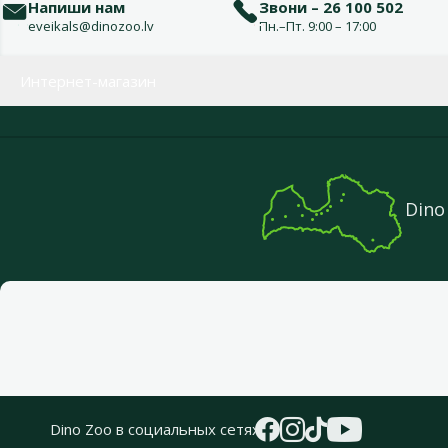
Напиши нам
Звони – 26 100 502
eveikals@dinozoo.lv
Пн.–Пт. 9:00 – 17:00
Меню в футере
Интернет-магазин
Dino
Dino Zoo в социальных сетях