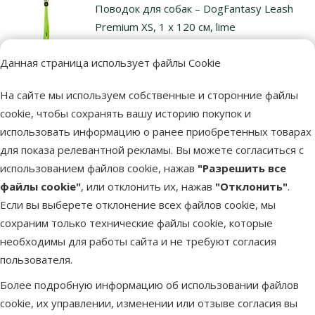
Поводок для собак – DogFantasy Leash
Premium XS, 1 x 120 см, lime
Цена
3,99 €
Данная страница использует файлы Cookie
марка
На сайте мы используем собственные и сторонние файлы
cookie, чтобы сохранять вашу историю покупок и
В наличии
использовать информацию о ранее приобретенных товарах
В корзи
для показа релевантной рекламы. Вы можете согласиться с
использованием файлов cookie, нажав
"Разрешить все
файлы cookie"
, или отклонить их, нажав
"Отклонить"
.
Другие подобные продукты
Если вы выберете отклонение всех файлов cookie, мы
сохраним только технические файлы cookie, которые
Поводок-рулетка для собак - FLEXI Vario Cord S 8м, цвет - кори
Описание
Параметры
необходимы для работы сайта и не требуют согласия
В начало страницы
пользователя.
superzoo.product.detail.content
Поводок-рулетка для собак - FLEXI Vario Cord - для собак
Более подробную информацию об использовании файлов
весом до 12 кг, прорезиненные компоненты,
cookie, их управлении, изменении или отзыве согласия вы