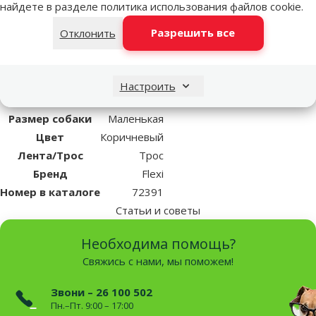
светоотражающие элементы, хромированная застежка, вес
найдете в разделе
политика использования файлов cookie
.
поводка: прибл. 160 г, возможность дополнения VARIO LED
Разрешить все
Отклонить
Lighting System, возможность дополнения Multi Box.
Длина: 8м
Настроить
Параметры
Размер собаки
Маленькая
Цвет
Коричневый
Лента/Трос
Трос
Бренд
Flexi
Номер в каталоге
72391
Статьи и советы
Необходима помощь?
Свяжись с нами, мы поможем!
Звони – 26 100 502
Пн.–Пт. 9:00 – 17:00