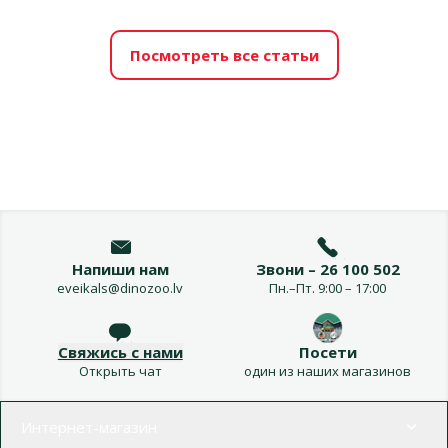
Посмотреть все статьи
Напиши нам
Звони – 26 100 502
eveikals@dinozoo.lv
Пн.–Пт. 9:00 – 17:00
Свяжись с нами
Посети
Открыть чат
один из наших магазинов
Меню в футере
Интернет-магазин