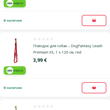
марка
В наличии
В корзи
Оценка 0%
Поводок для собак – DogFantasy Leash
Premium XS, 1 x 120 см, red
Цена
3,99 €
марка
В наличии
В корзи
Оценка 0%