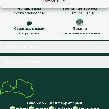
Настроить
Напиши нам
Звони – 26 100 502
eveikals@dinozoo.lv
Пн.–Пт. 9:00 – 17:00
Свяжись с нами
Посети
Открыть чат
один из наших магазинов
Меню в футере
Интернет-магазин
Информация о компании
Dino Zoo – Твоя территория