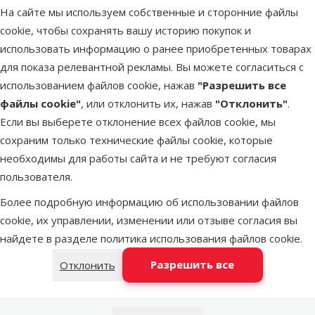
На сайте мы используем собственные и сторонние файлы
cookie, чтобы сохранять вашу историю покупок и
LATVIJAS PASTS почтовое отделение
в среду
использовать информацию о ранее приобретенных товарах
для показа релевантной рекламы. Вы можете согласиться с
использованием файлов cookie, нажав
"Разрешить все
DPD Pickup tīkls
в среду
файлы cookie"
, или отклонить их, нажав
"Отклонить"
.
Если вы выберете отклонение всех файлов cookie, мы
сохраним только технические файлы cookie, которые
OMNIVA пакоматы
в среду
необходимы для работы сайта и не требуют согласия
пользователя.
Более подробную информацию об использовании файлов
Latvijas Pasts пакомат
в среду
cookie, их управлении, изменении или отзыве согласия вы
найдете в разделе
политика использования файлов cookie
.
Добавить в корзину
Разрешить все
Отклонить