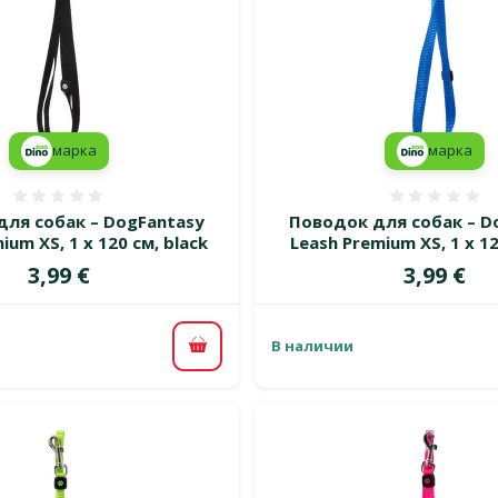
марка
марка
Оценка 0%
Оценка
для собак – DogFantasy
Поводок для собак – D
ium XS, 1 x 120 см, black
Leash Premium XS, 1 x 12
Цена
Цена
3,99 €
3,99 €
В наличии
В корзину