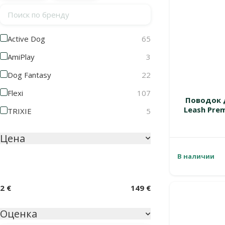
Поиск по бренду
Active Dog
65
AmiPlay
3
Dog Fantasy
22
Flexi
107
Поводок 
Leash Prem
TRIXIE
5
Цена
В наличии
2 €
149 €
Оценка