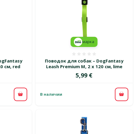
марка
 0%
Оценка 0%
ogFantasy
Поводок для собак – DogFantasy
0 см, red
Leash Premium M, 2 x 120 см, lime
Цена
5,99 €
В наличии
В корзину
В ко