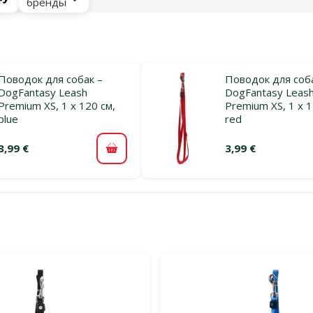
бренды
Поводок для собак –
Поводок для соб
DogFantasy Leash
DogFantasy Leas
Premium XS, 1 x 120 см,
Premium XS, 1 x 1
blue
red
3,99 €
3,99 €
В корзину
льтры
тегории Ошейники и поводки для собак