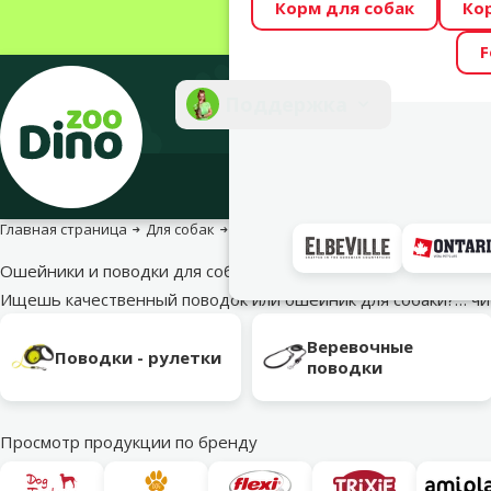
Корм для собак
Ко
Весь месяц Dino
F
Фотоконкурс “GA
Поддержка
Инте
Главная страница
Для собак
Для прогулок с собакой
Поводки
Ошейники и поводки для собак
Ищешь качественный поводок или ошейник для собаки?…
чи
Подкатегория
Веревочные
Поводки - рулетки
поводки
Просмотр продукции по бренду