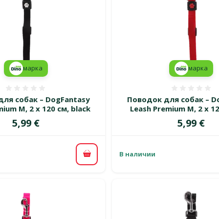
марка
марка
Оценка 0%
Оценка
для собак – DogFantasy
Поводок для собак – D
ium M, 2 x 120 см, black
Leash Premium M, 2 x 12
Цена
Цена
5,99 €
5,99 €
В наличии
В корзину