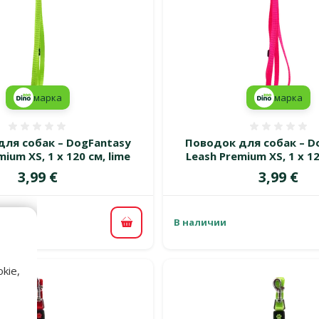
марка
марка
Оценка 0%
Оценка
для собак – DogFantasy
Поводок для собак – D
ium XS, 1 x 120 см, lime
Leash Premium XS, 1 x 12
Цена
Цена
3,99 €
3,99 €
В наличии
В корзину
kie,