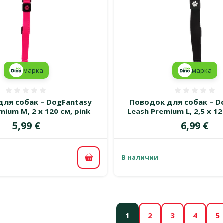
марка
марка
Оценка 0%
Оценка
для собак – DogFantasy
Поводок для собак – D
mium M, 2 x 120 см, pink
Leash Premium L, 2,5 x 12
Цена
Цена
5,99 €
6,99 €
В наличии
В корзину
1
2
3
4
5