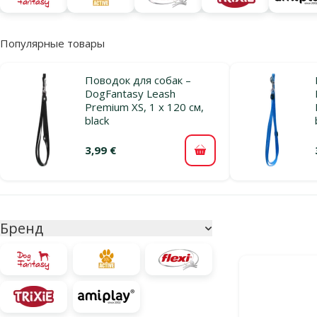
Популярные товары
Поводок для собак –
DogFantasy Leash
Premium XS, 1 x 120 см,
black
3,99 €
В корзину
Параметрический фильтр
Выбранные фи
Бренд
Продукты в ка