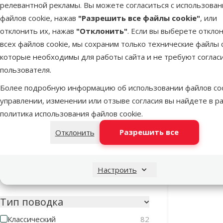
релевантной рекламы. Вы можете согласиться с использова
Материал
файлов cookie, нажав
"Разрешить все файлы cookie"
, или
Металл
3
отклонить их, нажав
"Отклонить"
. Если вы выберете откло
всех файлов cookie, мы сохраним только технические файлы c
Нейлон
95
которые необходимы для работы сайта и не требуют соглас
Неопрен
16
пользователя.
Пластмасса
101
Более подробную информацию об использовании файлов coo
Поводок 
управлении, изменении или отзыве согласия вы найдете в р
Полиэстер
16
Leash Prem
политика использования файлов cookie
.
Ткань
1
Разрешить все
Отклонить
Хлопок
3
В наличии
Цвет
Настроить
Бежевый
Белый
Бирюзовый
Голубой
Желтый
Зеленый
Красный
Кремовый
Неоновый оранжевый/Неоновый зеленый
Оранжевый
Розовый
Светло-серый
Серый
Синий
Темно-серый
Фиолетовый
Черный
Черный/Серебряный
Тип поводка
Классический
82