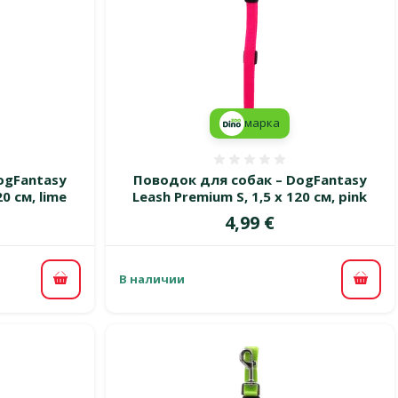
марка
 0%
Оценка 0%
ogFantasy
Поводок для собак – DogFantasy
0 см, lime
Leash Premium S, 1,5 x 120 см, pink
Цена
4,99 €
В наличии
В корзину
В ко