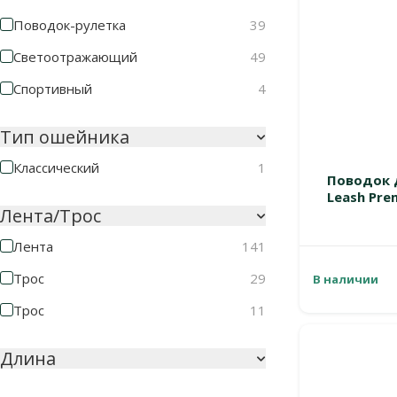
Поводок-рулетка
39
Светоотражающий
49
Спортивный
4
Тип ошейника
Классический
1
Поводок 
Leash Prem
Лента/Трос
Лента
141
Трос
29
В наличии
Трос
11
Длина