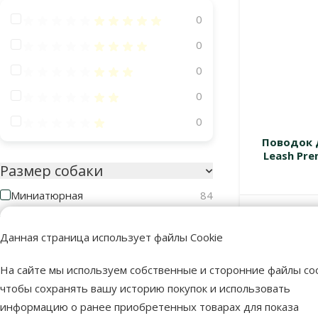
Оценка 100%
0
Оценка 80%
0
Оценка 60%
0
Оценка 40%
0
Оценка 20%
0
Поводок 
Leash Prem
Размер собаки
Миниатюрная
84
Маленькая
113
В наличии
Данная страница использует файлы Cookie
Средняя
145
На сайте мы используем собственные и сторонние файлы coo
Большая
76
чтобы сохранять вашу историю покупок и использовать
Гигантская
26
информацию о ранее приобретенных товарах для показа