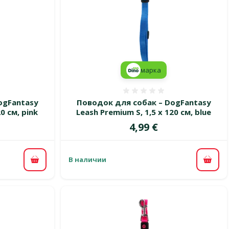
марка
 0%
Оценка 0%
ogFantasy
Поводок для собак – DogFantasy
0 см, pink
Leash Premium S, 1,5 x 120 см, blue
Цена
4,99 €
В наличии
В корзину
В ко