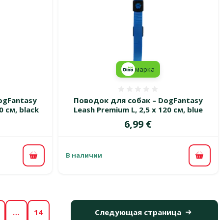
марка
 0%
Оценка 0%
ogFantasy
Поводок для собак – DogFantasy
0 см, black
Leash Premium L, 2,5 x 120 см, blue
Цена
6,99 €
В наличии
В корзину
В ко
…
14
Следующая страница