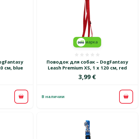
марка
 0%
Оценка 0%
ogFantasy
Поводок для собак – DogFantasy
0 см, blue
Leash Premium XS, 1 x 120 см, red
Цена
3,99 €
В наличии
В корзину
В ко