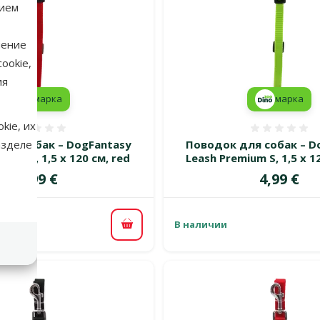
нием
нение
ookie,
ия
марка
марка
kie, их
Оценка 0%
Оценка
для собак – DogFantasy
Поводок для собак – D
азделе
ium S, 1,5 x 120 см, red
Leash Premium S, 1,5 x 12
Цена
Цена
4,99 €
4,99 €
В наличии
В корзину