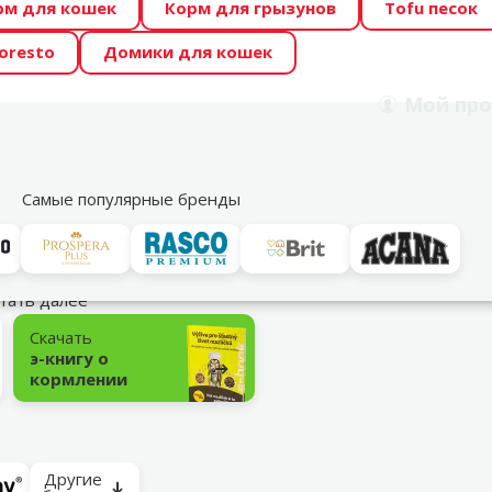
рм для кошек
Корм для грызунов
Tofu песок
 Zoo предлагает отличные цены на ТОП-овые корма! 🍖
oresto
Домики для кошек
DA ŪSAIŅI”! Возможно Твой питомец станет звездой 20
Мой
про
Поиск
рнет-магазин
Акции
Магазины
Услуги
Со
39
Самые популярные бренды
тать далее
Скачать
э-книгу о
кормлении
Другие