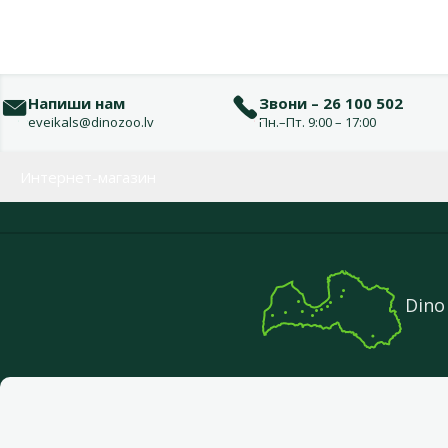
Напиши нам
Звони – 26 100 502
eveikals@dinozoo.lv
Пн.–Пт. 9:00 – 17:00
Меню в футере
Интернет-магазин
Dino